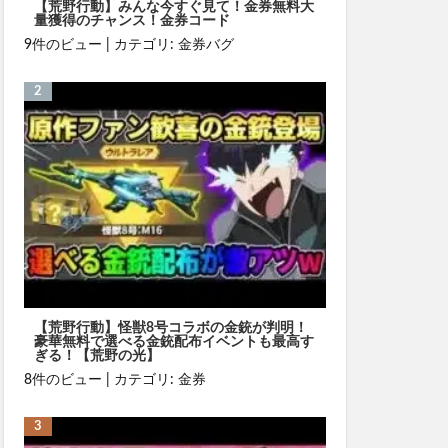
【荒野行動】みんな今すぐ見て！金券無料大
量獲得のチャンス！金券コード
9件のビュー
|
カテゴリ:
金券バグ
【荒野行動】怪獣8号コラボの金銃が判明！
豪華無料で選べる金銃配布イベントも最高す
ぎる！【荒野の光】
8件のビュー
|
カテゴリ:
金券