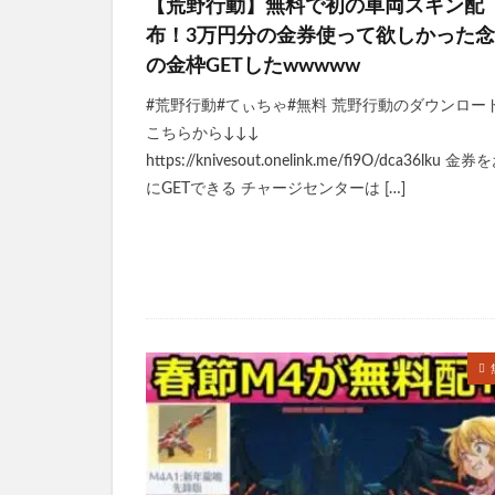
【荒野行動】無料で初の車両スキン配
布！3万円分の金券使って欲しかった
の金枠GETしたwwwww
#荒野行動#てぃちゃ#無料 荒野行動のダウンロー
こちらから↓↓↓
https://knivesout.onelink.me/fi9O/dca36lku 金
にGETできる チャージセンターは […]