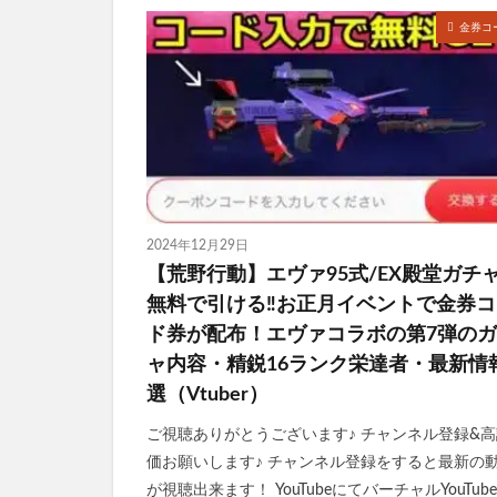
金券コ
2024年12月29日
【荒野行動】エヴァ95式/EX殿堂ガチ
無料で引ける‼お正月イベントで金券コ
ド券が配布！エヴァコラボの第7弾の
ャ内容・精鋭16ランク栄達者・最新情報
選（Vtuber）
ご視聴ありがとうございます♪ チャンネル登録&高
価お願いします♪ チャンネル登録をすると最新の
が視聴出来ます！ YouTubeにてバーチャルYouTube