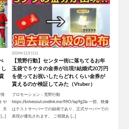
2024年12月11日
べ
【荒野行動】センター街に落ちてるお年
トし
玉袋で５ケタの金券が出現‼結婚式20万円
貰
を使ってお祝いしたらどれくらい金券が
貰えるのか検証してみた（Vtuber）
な情
プロモーション：荒野行動
トや
https://knivesout.onelink.me/fi9O/iap9g2la 一部、映像
、天
はテストサーバーでの録画であり、正式サーバーでの
…]
表現が優先されます。 ご視聴あ […]