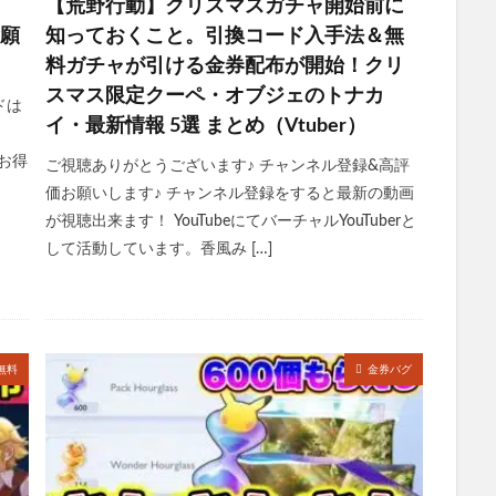
【荒野行動】クリスマスガチャ開始前に
念願
知っておくこと。引換コード入手法＆無
料ガチャが引ける金券配布が開始！クリ
スマス限定クーペ・オブジェのトナカ
ドは
イ・最新情報 5選 まとめ（Vtuber）
券をお得
ご視聴ありがとうございます♪ チャンネル登録&高評
価お願いします♪ チャンネル登録をすると最新の動画
が視聴出来ます！ YouTubeにてバーチャルYouTuberと
して活動しています。香風み […]
無料
金券バグ