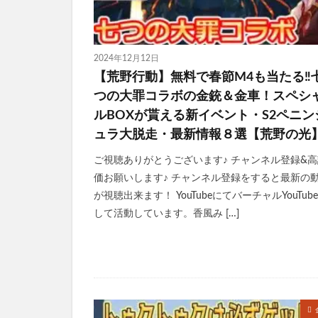
2024年12月12日
【荒野行動】無料で春節M4も当たる‼
つの大罪コラボの金銃＆金車！スペシ
ルBOXが貰える新イベント・S2ペニン
ュラ大脱走・最新情報８選【荒野の光
ご視聴ありがとうございます♪ チャンネル登録&高
価お願いします♪ チャンネル登録をすると最新の
が視聴出来ます！ YouTubeにてバーチャルYouTube
して活動しています。香風み […]