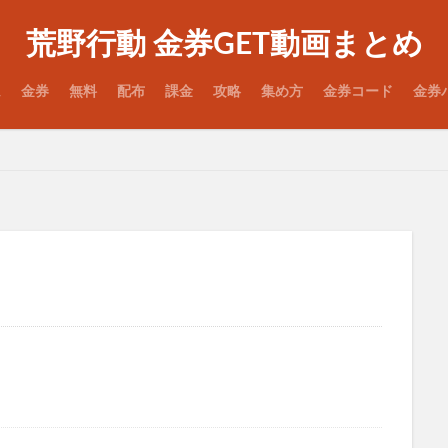
荒野行動 金券GET動画まとめ
ム
金券
無料
配布
課金
攻略
集め方
金券コード
金券