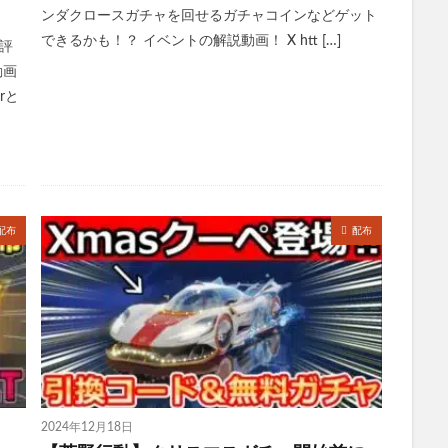
ンダクロースガチャを回せるガチャコインなどゲット
できるかも！？ イベントの解説動画！ X htt […]
評
動画
rと
配布
配布
2024年12月18日