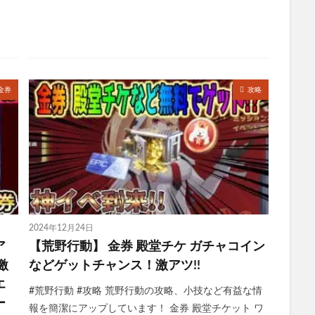
金券
攻略
2024年12月24日
ア
【荒野行動】 金券 殿堂チケ ガチャコイン
激
などゲットチャンス！激アツ!!
エ
#荒野行動 #攻略 荒野行動の攻略、小技など有益な情
ー
報を簡潔にアップしています！ 金券 殿堂チケット ワ