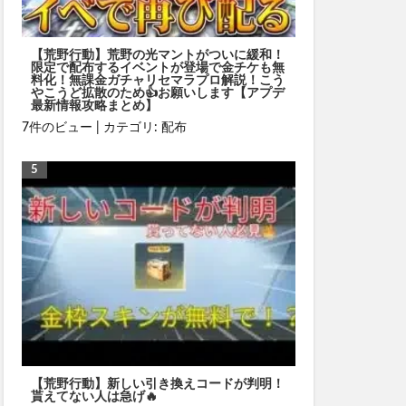
【荒野行動】荒野の光マントがついに緩和！
限定で配布するイベントが登場で金チケも無
料化！無課金ガチャリセマラプロ解説！こう
やこうど拡散のため👍お願いします【アプデ
最新情報攻略まとめ】
7件のビュー
|
カテゴリ:
配布
【荒野行動】新しい引き換えコードが判明！
貰えてない人は急げ🔥