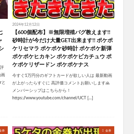
2024年12月12日
七
【600個配布】※無限増殖バグ教えます!!
ャ
砂時計が今だけ大量GET出来ます!! ポケポ
シ
ケリセマラ ポケポケ砂時計 ポケポケ新弾
】
ポケポケヒカキン ポケポケピカチュウ ポ
ケポケリザードン ポケポケナス
評
動画
今すぐ1万円分のギフトカードが欲しい人は 最新動画
rと
が上がったらすぐに 高評価コメントお願いします🙏
メンバーシップはこちらから！
https://www.youtube.com/channel/UCT […]
金券
金券