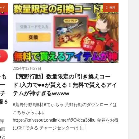
ード
無料
2024年12月29日
ャも
【荒野行動】数量限定の｢引き換えコー
ー
ド｣入力で●●が貰える！無料で貰えるアイ
ガチ
テムが神すぎるwwww
 6
#荒野行動#無料#てぃちゃ 荒野行動のダウンロードは
こちらから↓↓↓
https://knivesout.onelink.me/fi9O/dca36lku 金券をお得
評
にGETできる チャージセンターは […]
動画
rと