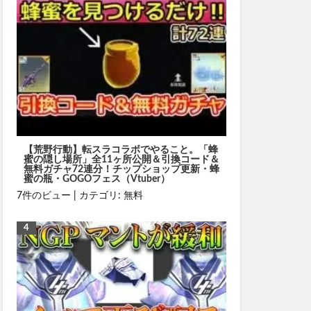
【荒野行動】転スラコラボでやること。「蜂
蜜の隠し場所」全11ヶ所公開＆引換コード＆
無料ガチャ72連分！チップショップ更新・蜂
蜜の瓶・GOGOフェス（Vtuber）
7件のビュー
|
カテゴリ:
無料