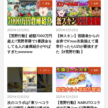
課金
金券
2025年12月24日
2025年12月23日
【荒野行動】総額7000万円
【神スキン】視聴者からの
超え!?荒野界隈で1番課金を
金券でX’mas衣装揃えて通
してる人の倉庫紹介がやば
常行ったらUZIが最強すぎ
すぎたwwwww
た【#荒野行動 】
ガチャ
無料
2025年12月23日
2025年12月22日
次のコラボは｢東リべコラ
【荒野行動】NARUTOコラ