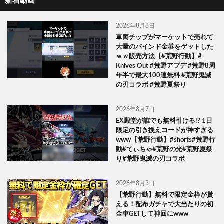
新着動画
2026年8月8日
車両チップがマーケットで売れて
大量のバインド金券をゲットした
ｗｗ販売方法【#荒野行動】#
Knives Out #荒野アプデ #荒野8周
年半で最大100連無料 #荒野鬼滅
の刃コラボ #荒野夏祭り
2026年8月7日
EX殿堂が誰でも無料引ける!? 1日
限定の引き換えコードが神すぎる
www【荒野行動】#shorts#荒野行
動#てぃちゃ#荒野の光#荒野夏祭
り#荒野鬼滅の刃コラボ
2026年8月3日
【荒野行動】無料で限定金枠が貰
える！配布ガチャで大当たりの初
金車GETして神回にwww