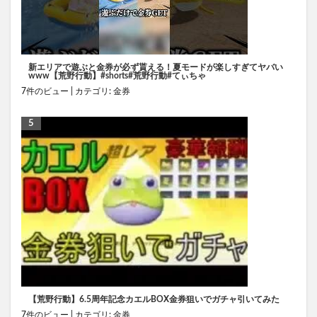
新エリアで遊ぶと金券が必ず貰える！夏モードが楽しすぎてヤバい
www【荒野行動】#shorts#荒野行動#てぃちゃ
7件のビュー
|
カテゴリ:
金券
【荒野行動】6.5周年記念カエルBOX金券狙いでガチャ引いてみた
7件のビュー
|
カテゴリ:
金券