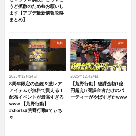
うど拡散のため👍お願いし
ます【アプデ最新情報攻略
まとめ】
無料
課金
2025年12月24日
2025年12月24日
8周年限定の金銃＆激レア
【荒野行動】総課金額1億
アイテムが無料で貰える！
円超え!?廃課金者だけのパ
配布イベントが最高すぎる
ーティーがやばすぎたwww
www 【荒野行動】
#shorts#荒野行動#てぃち
ゃ