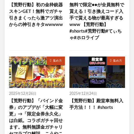
【荒野行動】初の金枠銃器
無料で限定●●が全員無料で
スキンGET！無料でガチャ
貰える！引き換えコード入
引きまくったら激アツ演出
手で貰える物が最高すぎる
からの神引きキタwwwww
www 【荒野行動】
#shorts#荒野行動#てぃち
ゃ#ホロライブ
集め方
集め方
2025年12月26日
2025年12月24日
【荒野行動】「バインド金
【荒野行動】殿堂車無料入
券」のアプデが「大幅に変
手方法！！！ #shorts
更」→「限定金券永久化」
は白紙。コラボガチャ回せ
ます。無料無課金ガチャリ
セマラプロ解説。こうやこ