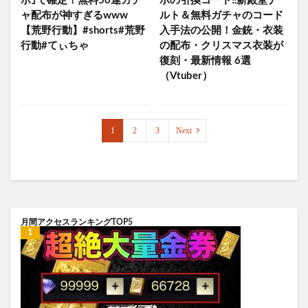
ボ｣で確定！無料50連ガチ
ボの引換コード‼新殿堂ナ
ャ配布が神すぎるwww
ルト＆無料ガチャのコード
【荒野行動】#shorts#荒野
入手法の公開！金銃・衣装
行動#てぃちゃ
の配布・クリスマス衣装が
復刻・最新情報 6選
（Vtuber）
1
2
3
Next
月間アクセスランキングTOP5