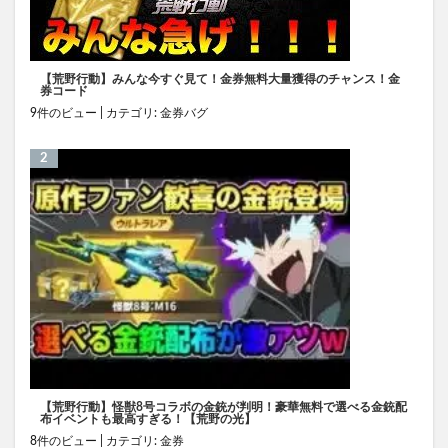
【荒野行動】みんな今すぐ見て！金券無料大量獲得のチャンス！金
券コード
9件のビュー
|
カテゴリ:
金券バグ
【荒野行動】怪獣8号コラボの金銃が判明！豪華無料で選べる金銃配
布イベントも最高すぎる！【荒野の光】
8件のビュー
|
カテゴリ:
金券