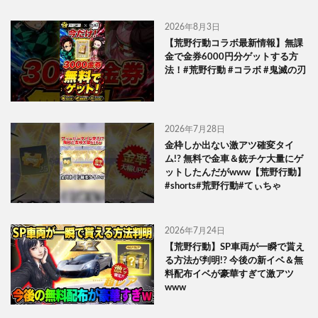
2026年8月3日
【荒野行動コラボ最新情報】無課
金で金券6000円分ゲットする方
法！#荒野行動 #コラボ #鬼滅の刃
2026年7月28日
金枠しか出ない激アツ確変タイ
ム!? 無料で金車＆銃チケ大量にゲ
ットしたんだがwww【荒野行動】
#shorts#荒野行動#てぃちゃ
2026年7月24日
【荒野行動】SP車両が一瞬で貰え
る方法が判明!? 今後の新イベ＆無
料配布イベが豪華すぎて激アツ
www