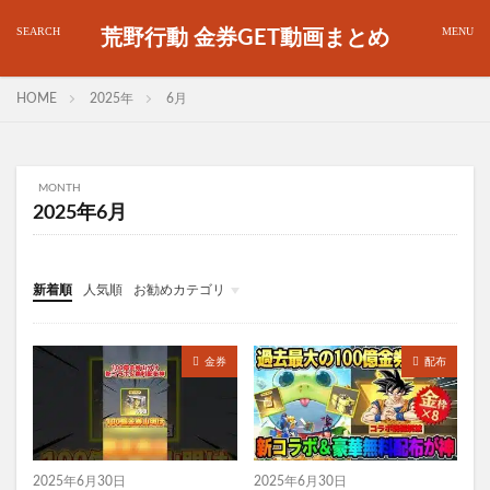
荒野行動 金券GET動画まとめ
HOME
2025年
6月
MONTH
2025年6月
新着順
人気順
お勧めカテゴリ
金券
金券
配布
2025年6月30日
2025年6月30日