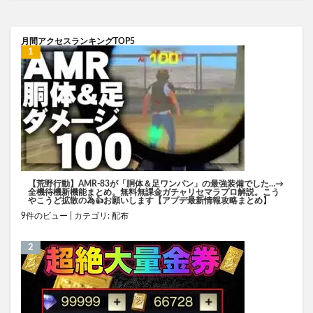
月間アクセスランキングTOP5
【荒野行動】AMR-83が「胴体＆足ワンパン」の最強装備でした…→
全機待機新機能まとめ。無料無課金ガチャリセマラプロ解説。こう
やこうど拡散の為👍お願いします【アプデ最新情報攻略まとめ】
9件のビュー
|
カテゴリ:
配布