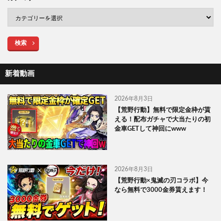
検索
新着動画
2026年8月3日
【荒野行動】無料で限定金枠が貰
える！配布ガチャで大当たりの初
金車GETして神回にwww
2026年8月3日
【荒野行動×鬼滅の刃コラボ】今
なら無料で3000金券貰えます！