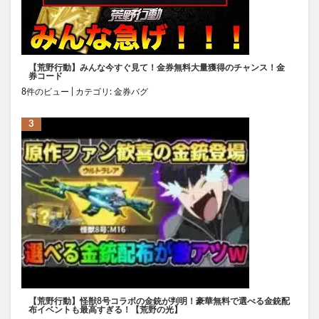
【荒野行動】みんな今すぐ見て！金券無料大量獲得のチャンス！金
券コード
8件のビュー
|
カテゴリ:
金券バグ
【荒野行動】怪獣8号コラボの金銃が判明！豪華無料で選べる金銃配
布イベントも最高すぎる！【荒野の光】