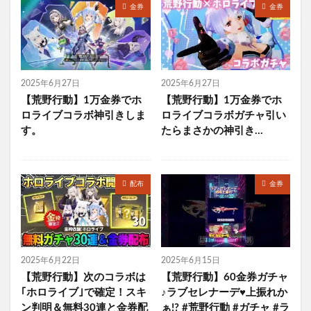
金券
金券
2025年6月27日
2025年6月27日
【荒野行動】1万金券でホ
【荒野行動】1万金券でホ
ロライブコラボ神引きしま
ロライブコラボガチャ引い
す。
たらまさかの神引き…
配布
金券
2025年6月22日
2025年6月15日
【荒野行動】次のコラボは
【荒野行動】60金券ガチャ
｢ホロライブ｣で確定！スキ
♪ラブセレナーデ♥上振れか
ン判明＆無料30連と金券配
ぁ!? #荒野行動 #ガチャ #ラ