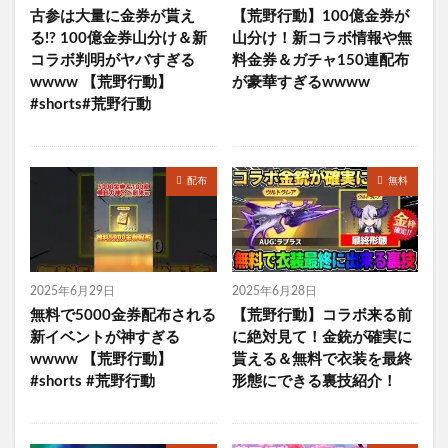
古参は大量に金券が貰え
【荒野行動】100億金券が
る!? 100億金券山分け＆新
山分け！新コラボ情報や無
コラボ判明がヤバすぎる
料金券＆ガチャ150連配布
wwww 【荒野行動】
が豪華すぎるwwww
#shorts#荒野行動
配布
無料
2025年6月29日
2025年6月28日
無料で5000金券配布される
【荒野行動】コラボ来る前
新イベントが神すぎる
に絶対見て！金銃が確実に
wwww 【荒野行動】
貰える＆無料で衣装を最終
#shorts #荒野行動
形態にできる裏技紹介！