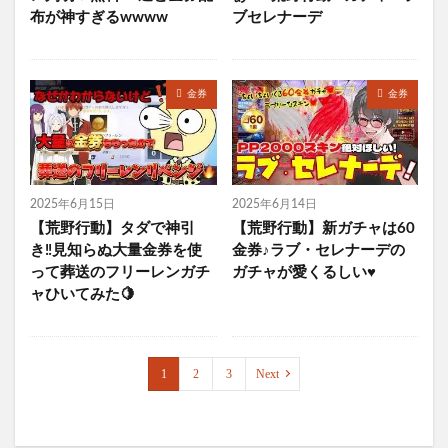
布が神すぎるwwww
ブセレナーデ
金券
金券
2025年6月15日
2025年6月14日
【荒野行動】タダで神引
【荒野行動】新ガチャは60
き‼️見知らぬ大量金券を使
金券♪ラブ・セレナーデの
って葬送のフリーレンガチ
ガチャが愛くるしい♥
ャひいてみた🍋
1
2
3
Next