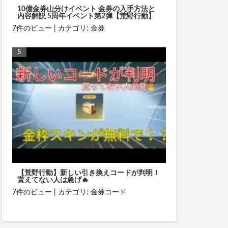
10億金券山分けイベント 金券の入手方法と
内容解説 5周年イベント第2弾【荒野行動】
7件のビュー
|
カテゴリ:
金券
【荒野行動】新しい引き換えコードが判明！
貰えてない人は急げ🔥
7件のビュー
|
カテゴリ:
金券コード