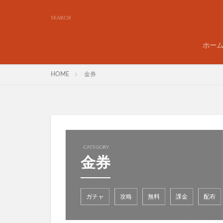
ホー
HOME
金券
CATEGORY
金券
ガチャ
攻略
無料
課金
配布