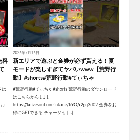
2026年7月16日
無料
新エリアで遊ぶと金券が必ず貰える！夏
て
モードが楽しすぎてヤバいwww【荒野行
動】#shorts#荒野行動#てぃちゃ
ドは
#荒野行動#てぃちゃ#shorts 荒野行動のダウンロード
はこちらから↓↓↓
券をお
https://knivesout.onelink.me/fi9O/r2gq3d02 金券をお
得にGETできる チャージセ […]