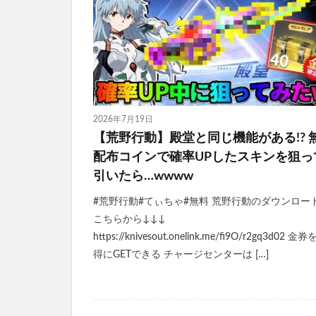
2026年7月19日
【荒野行動】殿堂と同じ機能がある!? 
配布コインで確率UPしたスキンを狙っ
引いたら…wwww
#荒野行動#てぃちゃ#無料 荒野行動のダウンロー
こちらから↓↓↓
https://knivesout.onelink.me/fi9O/r2gq3d02 金
得にGETできる チャージセンターは […]