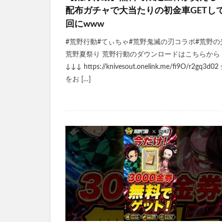
配布ガチャで大当たりの初金車GETし
回にwww
#荒野行動#てぃちゃ#荒野鬼滅の刃コラボ#荒野の
荒野夏祭り 荒野行動のダウンロードはこちらから
↓↓↓ https://knivesout.onelink.me/fi9O/r2gq3d0
をお […]