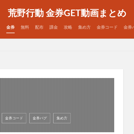
荒野行動 金券GET動画まとめ
ム
金券
無料
配布
課金
攻略
集め方
金券コード
金券
金券コード
金券バグ
集め方