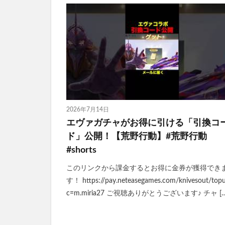
2026年7月14日
エヴァガチャがお得に引ける「引換コ
ド」公開！【荒野行動】#荒野行動
#shorts
このリンクから課金するとお得に金券が獲得でき
す！ https://pay.neteasegames.com/knivesout/top
c=m.miria27 ご視聴ありがとうございます♪ チャ […