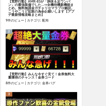
【荒野行動】AMR-83が「胴体＆足ワンパ
ン」の最強装備でした…→全機待機新機能ま
とめ。無料無課金ガチャリセマラプロ解説。
こうやこうど拡散の為👍お願いします【アプ
デ最新情報攻略まとめ】
9件のビュー
|
カテゴリ:
配布
【荒野行動】みんな今すぐ見て！金券無料大
量獲得のチャンス！金券コード
8件のビュー
|
カテゴリ:
金券バグ