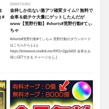
2026年7月28日
金
金枠しか出ない激アツ確変タイム!? 無料で
 #
金車＆銃チケ大量にゲットしたんだが
www【荒野行動】#shorts#荒野行動#てぃ
ちゃ
#shorts#荒野行動#てぃちゃ 荒野行動のダウンロード
はこちらから↓↓↓
https://knivesout.onelink.me/fi9O/r2gq3d02 金券をお
得にGETできる チャージセ […]