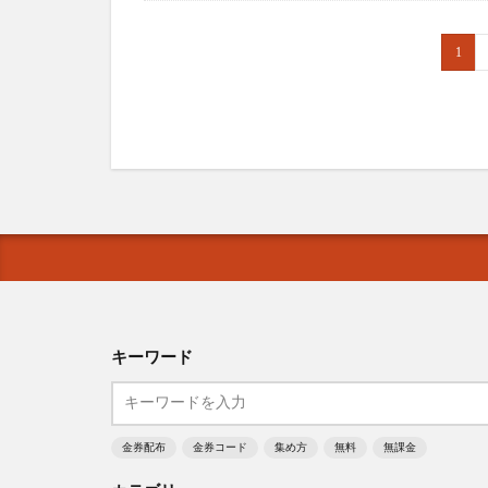
1
キーワード
金券配布
金券コード
集め方
無料
無課金