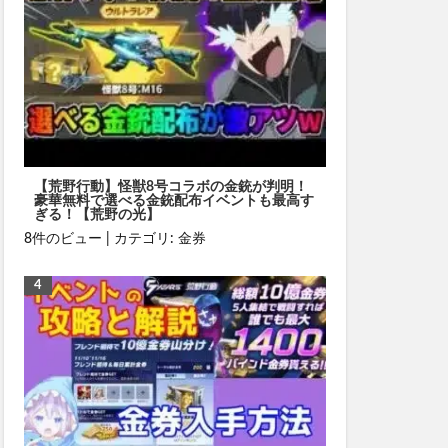
【荒野行動】怪獣8号コラボの金銃が判明！
豪華無料で選べる金銃配布イベントも最高す
ぎる！【荒野の光】
8件のビュー
|
カテゴリ:
金券