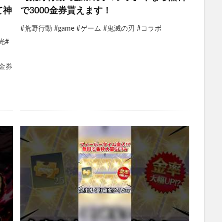
て神
で3000金券貰えます！
#荒野行動 #game #ゲーム #鬼滅の刃 #コラボ
光#
2 金券