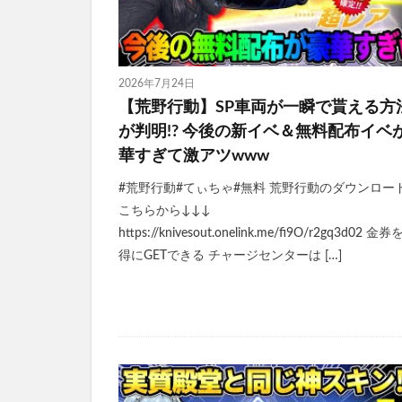
2026年7月24日
【荒野行動】SP車両が一瞬で貰える方
が判明!? 今後の新イベ＆無料配布イベ
華すぎて激アツwww
#荒野行動#てぃちゃ#無料 荒野行動のダウンロー
こちらから↓↓↓
https://knivesout.onelink.me/fi9O/r2gq3d02 金
得にGETできる チャージセンターは […]