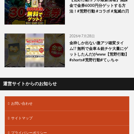
【荒野行動コラボ最新情報】無課
金で金券6000円分ゲットする方
法！#荒野行動 #コラボ #鬼滅の刃
2026年7月28日
金枠しか出ない激アツ確変タイ
ム!? 無料で金車＆銃チケ大量にゲ
ットしたんだがwww【荒野行動】
#shorts#荒野行動#てぃちゃ
運営サイトからのお知らせ
お問い合わせ
サイトマップ
プライバシーポリシー