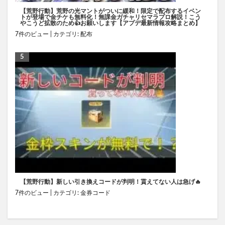
【荒野行動】荒野の光マントがついに緩和！限定で配布するイベン
トが登場で金チケも無料化！無課金ガチャリセマラプロ解説！こう
やこうど拡散のため👍お願いします【アプデ最新情報攻略まとめ】
7件のビュー
|
カテゴリ:
配布
【荒野行動】新しい引き換えコードが判明！貰えてない人は急げ🔥
7件のビュー
|
カテゴリ:
金券コード