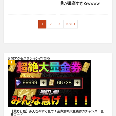
典が最高すぎるwwww
1
2
3
Next
月間アクセスランキングTOP5
【荒野行動】みんな今すぐ見て！金券無料大量獲得のチャンス！金
券コード