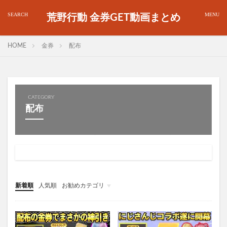
荒野行動 金券GET動画まとめ
HOME
金券
配布
CATEGORY
配布
新着順
人気順
お勧めカテゴリ
金券