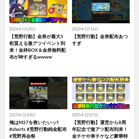
2026年1月24日
2026年1月16日
【荒野行動】金券が最大5
【荒野行動】金券配布あつ
桁貰える激アツイベント到
すぎ
来！金枠BOX＆金券無料配
布が神すぎるwwww
2025年12月8日
2025年12月7日
俺はM27を救いたいッ‼️
【荒野行動】運営から8周
#shorts #荒野行動純金配布
年記念で激アツ配布到来！
#荒野再会祭
金チケや車チケなど豪華特