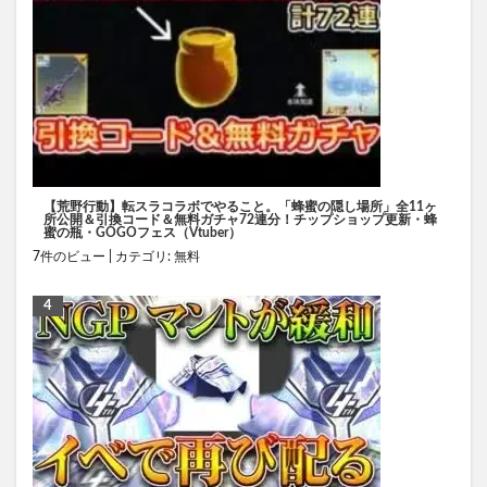
【荒野行動】転スラコラボでやること。「蜂蜜の隠し場所」全11ヶ
所公開＆引換コード＆無料ガチャ72連分！チップショップ更新・蜂
蜜の瓶・GOGOフェス（Vtuber）
7件のビュー
|
カテゴリ:
無料