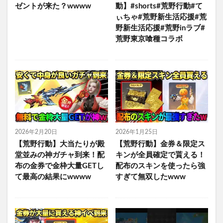
ゼントが来た？wwww
動】#shorts#荒野行動#て
ぃちゃ#荒野新生活応援#荒
野新生活応援#荒野inラブ#
荒野東京喰種コラボ
2026年2月20日
2026年1月25日
【荒野行動】大当たりが殿
【荒野行動】金券＆限定ス
堂並みの神ガチャ到来！配
キンが全員確定で貰える！
布の金券で金枠大量GETし
配布のスキンを使ったら強
て最高の結果にwwww
すぎて無双したwww