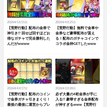
2026年5月15日
2026年4月25日
【荒野行動】配布の金券で
【荒野行動】無料で金車や
神引き!? 回せば回すほどお
金券など豪華配布が貰え
得なガチャで完全勝利した
る！配布のガチャコインで
んだがwwww
コラボ金枠GETしたwww
2026年4月17日
2026年3月28日
【荒野行動】配布のコイン
必ず大量の4桁金券が手に
で金券ガチャ引きまくり！
入る!? 豪華すぎる金券配布
最後の最後に運営からプレ
が神すぎるwww【荒野行