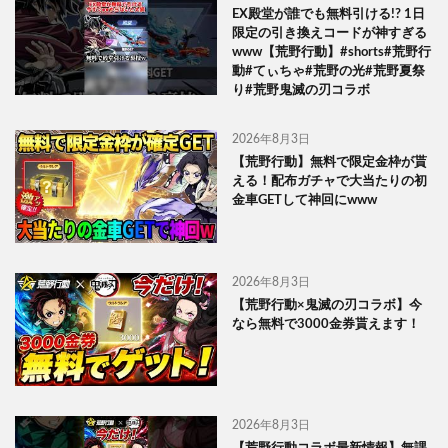
EX殿堂が誰でも無料引ける!? 1日
限定の引き換えコードが神すぎる
www【荒野行動】#shorts#荒野行
動#てぃちゃ#荒野の光#荒野夏祭
り#荒野鬼滅の刃コラボ
2026年8月3日
【荒野行動】無料で限定金枠が貰
える！配布ガチャで大当たりの初
金車GETして神回にwww
2026年8月3日
【荒野行動×鬼滅の刃コラボ】今
なら無料で3000金券貰えます！
2026年8月3日