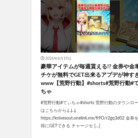
2026年6月19日
豪華アイテムが毎週貰える!? 金券や金
チケが無料でGET出来るアプデが神す
www【荒野行動】#shorts#荒野行動#
ちゃ
#荒野行動#てぃちゃ#shorts 荒野行動のダウンロ
はこちらから↓↓↓
https://knivesout.onelink.me/fi9O/r2gq3d02 金
得にGETできる チャージセ […]