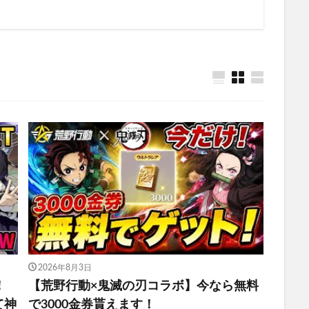
2026年8月3日
！
【荒野行動×鬼滅の刃コラボ】今なら無料
て神
で3000金券貰えます！