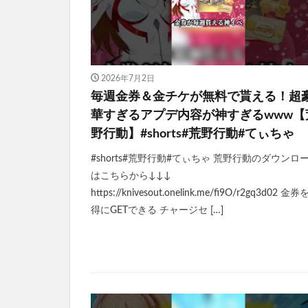
2026年7月2日
毎週金券＆金チケが無料で貰える！超
華すぎるアプデ内容が神すぎるwww【
野行動】#shorts#荒野行動#てぃちゃ
#shorts#荒野行動#てぃちゃ 荒野行動のダウンロ
はこちらから↓↓↓
https://knivesout.onelink.me/fi9O/r2gq3d02 金
得にGETできる チャージセ […]