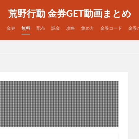
荒野行動 金券GET動画まとめ
ム
金券
無料
配布
課金
攻略
集め方
金券コード
金券