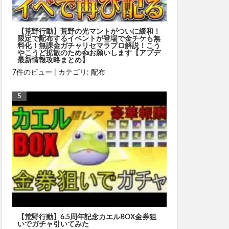
【荒野行動】荒野の光マントがついに緩和！
限定で配布するイベントが登場で金チケも無
料化！無課金ガチャリセマラプロ解説！こう
やこうど拡散のため👍お願いします【アプデ
最新情報攻略まとめ】
7件のビュー
|
カテゴリ:
配布
【荒野行動】6.5周年記念カエルBOX金券狙
いでガチャ引いてみた