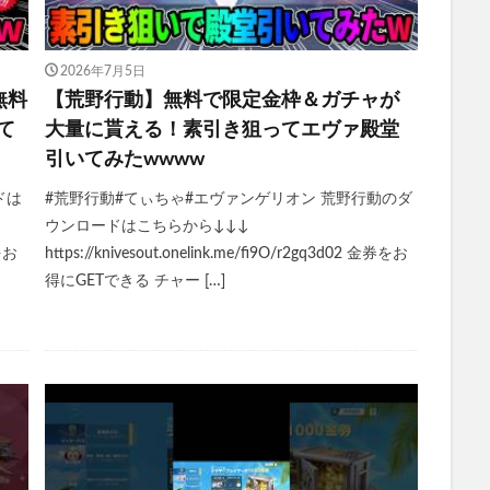
2026年7月5日
無料
【荒野行動】無料で限定金枠＆ガチャが
て
大量に貰える！素引き狙ってエヴァ殿堂
引いてみたwwww
ドは
#荒野行動#てぃちゃ#エヴァンゲリオン 荒野行動のダ
ウンロードはこちらから↓↓↓
券をお
https://knivesout.onelink.me/fi9O/r2gq3d02 金券をお
得にGETできる チャー […]