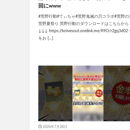
回にwww
#荒野行動#てぃちゃ#荒野鬼滅の刃コラボ#荒野の
荒野夏祭り 荒野行動のダウンロードはこちらから
↓↓↓ https://knivesout.onelink.me/fi9O/r2gq3d0
をお […]
2026年7月28日