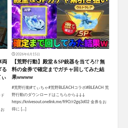
2026年6月15日
車両
【荒野行動】殿堂＆SP銃器を当てろ!? 無
ぎる
料の金券で確定までガチャ回してみた結
てぃ
果wwww
#荒野行動#てぃちゃ#荒野BLEACHコラボ#BLEACH 荒
野行動のダウンロードはこちらから↓↓↓
ード
https://knivesout.onelink.me/fi9O/r2gq3d02 金券をお
得に […]
券をお