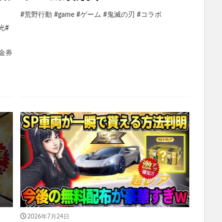
#荒野行動 #game #ゲーム #鬼滅の刃 #コラボ
光#
2 金券
2026年7月24日