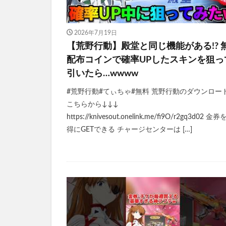
2026年7月19日
【荒野行動】殿堂と同じ機能がある!? 
配布コインで確率UPしたスキンを狙っ
引いたら…wwww
#荒野行動#てぃちゃ#無料 荒野行動のダウンロー
こちらから↓↓↓
https://knivesout.onelink.me/fi9O/r2gq3d02 金
得にGETできる チャージセンターは […]