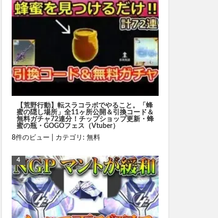
【荒野行動】転スラコラボでやること。「蜂
蜜の隠し場所」全11ヶ所公開＆引換コード＆
無料ガチャ72連分！チップショップ更新・蜂
蜜の瓶・GOGOフェス（Vtuber）
8件のビュー
|
カテゴリ:
無料