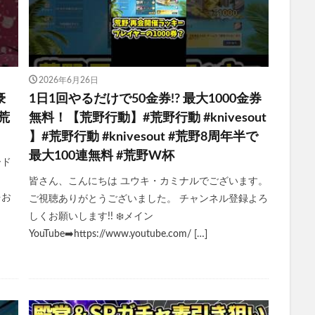
2026年6月26日
豪
1日1回やるだけで50金券!? 最大1000金券
荒
無料！【荒野行動】#荒野行動 #knivesout
】#荒野行動 #knivesout #荒野8周年半で
最大100連無料 #荒野W杯
ード
皆さん、こんにちは ユウキ・カミナルでございます。
券をお
ご視聴ありがとうございました。 チャンネル登録よろ
しくお願いします!! ❄️メイン
YouTube➡️https://www.youtube.com/ […]