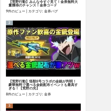
【荒野行動】みんな今すぐ見て！金券無料大
量獲得のチャンス！金券コード
9件のビュー
|
カテゴリ:
金券バグ
【荒野行動】怪獣8号コラボの金銃が判明！
豪華無料で選べる金銃配布イベントも最高す
ぎる！【荒野の光】
8件のビュー
|
カテゴリ:
金券