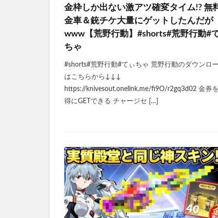
金枠しか出ない激アツ確変タイム!? 無
金車＆銃チケ大量にゲットしたんだが
www【荒野行動】#shorts#荒野行動#
ちゃ
#shorts#荒野行動#てぃちゃ 荒野行動のダウンロ
はこちらから↓↓↓
https://knivesout.onelink.me/fi9O/r2gq3d02 金
得にGETできる チャージセ […]