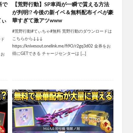
料で
【荒野行動】SP車両が一瞬で貰える方法
が判明!? 今後の新イベ＆無料配布イベが豪
てぃ
華すぎて激アツwww
#荒野行動#てぃちゃ#無料 荒野行動のダウンロードは
こちらから↓↓↓
ード
https://knivesout.onelink.me/fi9O/r2gq3d02 金券をお
得にGETできる チャージセンターは […]
券をお