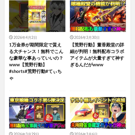
2026年4月2日
2026年3月30日
1万金券が期間限定で貰え
【荒野行動】董香殿堂の詳
る大チャンス！無料でこん
細が判明！無料配布コラボ
な豪華な事あっていいの？
アイテムが大量すぎて神す
www【荒野行動】
ぎるんだがwww
#shorts#荒野行動#てぃち
ゃ
2026年3月29日
2026年3月6日