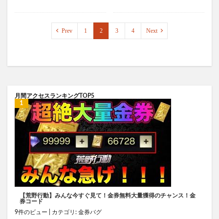
Prev
1
2
3
4
Next
月間アクセスランキングTOP5
【荒野行動】みんな今すぐ見て！金券無料大量獲得のチャンス！金
券コード
9件のビュー
|
カテゴリ:
金券バグ