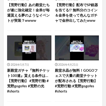
【荒野行動】あの殿堂たち
【荒野行動】配布でSP銃器
が遂に強化確定！金券が毎
を当てる!? 無料分のコイン
週貰える夢のようなイベン
＆金券を使って色んなガチ
トが実装？wwww
ャで金枠出してみたwww
2026年5月7日
2026年4月21日
新殿堂ガチャ『無料チケッ
殿堂水晶が無料！GOGOフ
ト100連』貰える条件は…
ェスで大量の殿堂チケット
【荒野行動】 #荒野行動 #
が配布される【荒野行動】
荒野gogofes #荒野の光
#荒野行動 #荒野gogofes
#shorts
#shorts