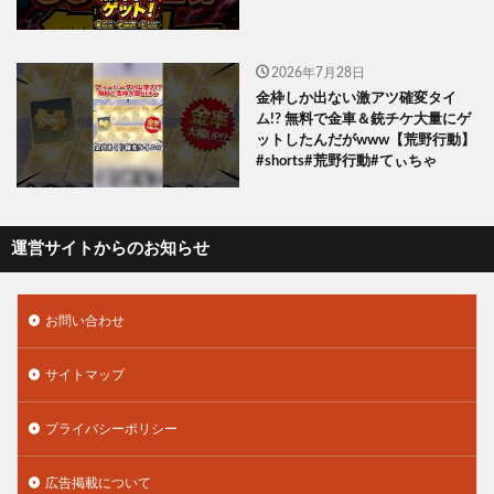
2026年7月28日
金枠しか出ない激アツ確変タイ
ム!? 無料で金車＆銃チケ大量にゲ
ットしたんだがwww【荒野行動】
#shorts#荒野行動#てぃちゃ
運営サイトからのお知らせ
お問い合わせ
サイトマップ
プライバシーポリシー
広告掲載について