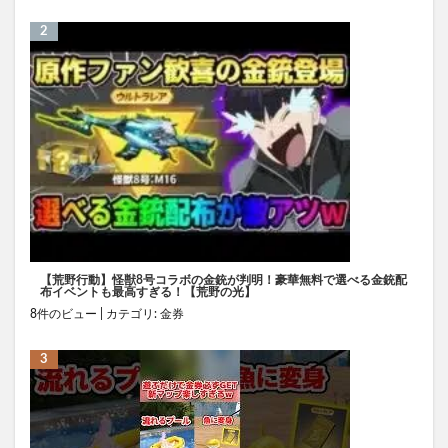
【荒野行動】怪獣8号コラボの金銃が判明！豪華無料で選べる金銃配
布イベントも最高すぎる！【荒野の光】
8件のビュー
|
カテゴリ:
金券