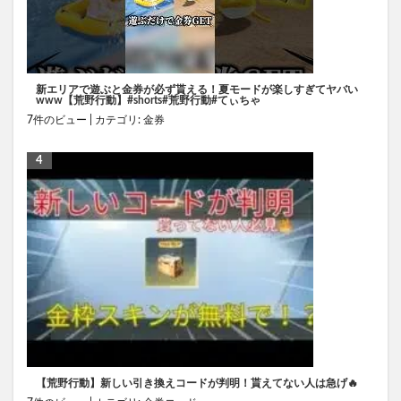
新エリアで遊ぶと金券が必ず貰える！夏モードが楽しすぎてヤバい
www【荒野行動】#shorts#荒野行動#てぃちゃ
7件のビュー
|
カテゴリ:
金券
【荒野行動】新しい引き換えコードが判明！貰えてない人は急げ🔥