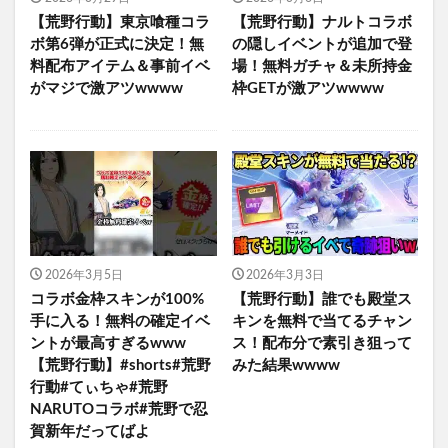
【荒野行動】東京喰種コラ
【荒野行動】ナルトコラボ
ボ第6弾が正式に決定！無
の隠しイベントが追加で登
料配布アイテム＆事前イベ
場！無料ガチャ＆未所持金
がマジで激アツwwww
枠GETが激アツwwww
2026年3月5日
2026年3月3日
コラボ金枠スキンが100%
【荒野行動】誰でも殿堂ス
手に入る！無料の確定イベ
キンを無料で当てるチャン
ントが最高すぎるwww
ス！配布分で素引き狙って
【荒野行動】#shorts#荒野
みた結果wwww
行動#てぃちゃ#荒野
NARUTOコラボ#荒野で忍
賀新年だってばよ