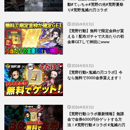
動#てぃちゃ#荒野の光#荒野夏祭
り#荒野鬼滅の刃コラボ
2026年8月3日
【荒野行動】無料で限定金枠が貰
える！配布ガチャで大当たりの初
金車GETして神回にwww
2026年8月3日
【荒野行動×鬼滅の刃コラボ】今
なら無料で3000金券貰えます！
2026年8月3日
【荒野行動コラボ最新情報】無課
金で金券6000円分ゲットする方
法！#荒野行動 #コラボ #鬼滅の刃