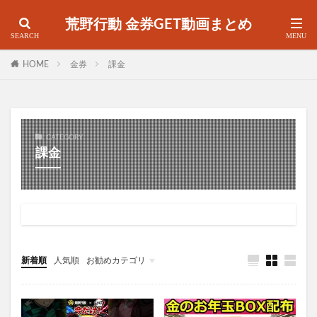
荒野行動 金券GET動画まとめ
HOME
金券
課金
CATEGORY
課金
新着順
人気順
お勧めカテゴリ
金券