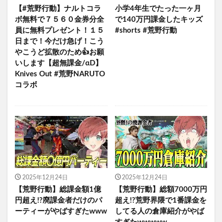
【#荒野行動】ナルトコラ
小学4年生でたった一ヶ月
ボ無料で７５６０金券分全
で140万円課金したキッズ
員に無料プレゼント！１５
#shorts #荒野行動
日まで！今だけ急げ！こう
やこうど拡散のため👍お願
いします【超無課金/αD】
Knives Out #荒野NARUTO
コラボ
2025年12月24日
2025年12月24日
【荒野行動】総課金額1億
【荒野行動】総額7000万円
円超え!?廃課金者だけのパ
超え!?荒野界隈で1番課金を
ーティーがやばすぎたwww
してる人の倉庫紹介がやば