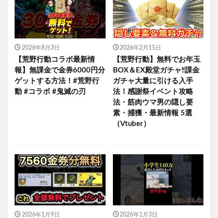
2026年8月3日
2026年2月15日
【荒野行動コラボ最新情
【荒野行動】無料でお年玉
報】無課金で金券6000円分
BOX＆EX殿堂ガチャ‼課金
ゲットする方法！#荒野行
ガチャ大量に引ける入手
動 #コラボ #鬼滅の刃
法！感謝祭イベント攻略
法・筋肉ウマ男の隠し要
素・捕獲・最新情報 5選
（Vtuber）
2026年1月9日
2026年1月3日