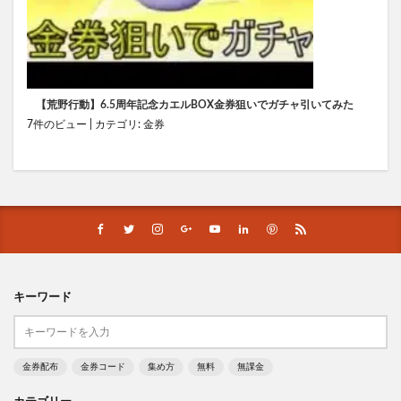
【荒野行動】6.5周年記念カエルBOX金券狙いでガチャ引いてみた
7件のビュー
|
カテゴリ:
金券
キーワード
金券配布
金券コード
集め方
無料
無課金