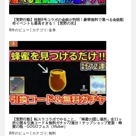
【荒野行動】怪獣8号コラボの金銃が判明！豪華無料で選べる金銃配
布イベントも最高すぎる！【荒野の光】
8件のビュー
|
カテゴリ:
金券
【荒野行動】転スラコラボでやること。「蜂蜜の隠し場所」全11ヶ
所公開＆引換コード＆無料ガチャ72連分！チップショップ更新・蜂
蜜の瓶・GOGOフェス（Vtuber）
8件のビュー
|
カテゴリ:
無料