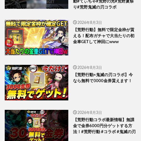
動#てぃちゃ#荒野の光#荒野夏祭
り#荒野鬼滅の刃コラボ
2026年8月3日
【荒野行動】無料で限定金枠が貰
える！配布ガチャで大当たりの初
金車GETして神回にwww
2026年8月3日
【荒野行動×鬼滅の刃コラボ】今
なら無料で3000金券貰えます！
2026年8月3日
【荒野行動コラボ最新情報】無課
金で金券6000円分ゲットする方
法！#荒野行動 #コラボ #鬼滅の刃