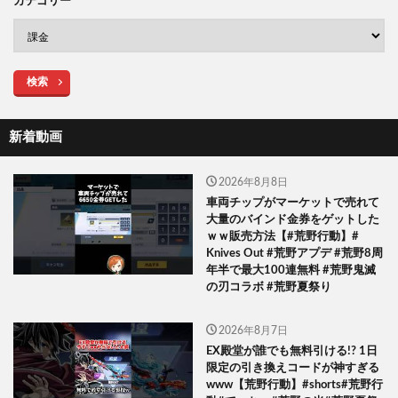
カテゴリー
検索
新着動画
2026年8月8日
車両チップがマーケットで売れて
大量のバインド金券をゲットした
ｗｗ販売方法【#荒野行動】#
Knives Out #荒野アプデ #荒野8周
年半で最大100連無料 #荒野鬼滅
の刃コラボ #荒野夏祭り
2026年8月7日
EX殿堂が誰でも無料引ける!? 1日
限定の引き換えコードが神すぎる
www【荒野行動】#shorts#荒野行