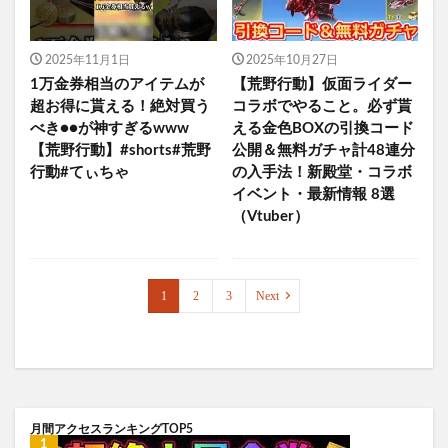
2025年11月1日
2025年10月27日
1万金券相当のアイテムが
【荒野行動】仮面ライダー
超お得に貰える！絶対買う
コラボでやること。必ず貰
べき●●が神すぎるwww
える金色BOXの引換コード
【荒野行動】#shorts#荒野
公開＆無料ガチャ計48連分
行動#てぃちゃ
の入手法！新殿堂・コラボ
イベント・最新情報 8選
（Vtuber）
1
2
3
Next
月間アクセスランキングTOP5