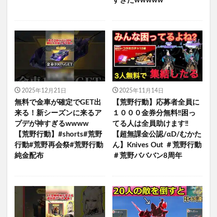
すぎたwwwww
2025年12月21日
2025年11月14日
無料で金車が確定でGET出
【荒野行動】応募者全員に
来る！新シーズンに来るア
１０００金券分無料‼️困っ
プデが神すぎるwwww
てる人は全員助けます‼️
【荒野行動】#shorts#荒野
【超無課金公認/αD/むかた
行動#荒野再会祭#荒野行動
ん】Knives Out ＃荒野行動
純金配布
＃荒野バババン8周年