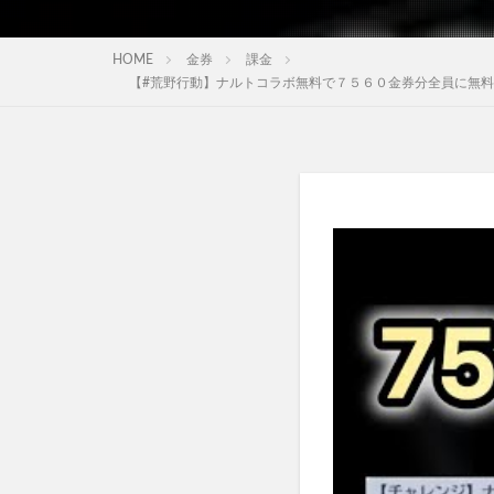
HOME
金券
課金
【#荒野行動】ナルトコラボ無料で７５６０金券分全員に無料プレ