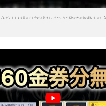
ゼント！１５日まで！今だけ急げ！こうやこうど拡散のため👍お願いします【超無課金/α