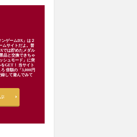
オンゲームDX」は２
ゲームサイトだよ。普
DXでは貯めたメダル
豪華景品と交換できちゃ
ッシュモード」に突
をGET！ 当サイト
ろ 倍額の「3,000円
登録して遊んでみて
ぶ