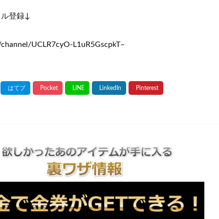
ネル登録↓
om/channel/UCLR7cyO-L1uR5GscpkT–