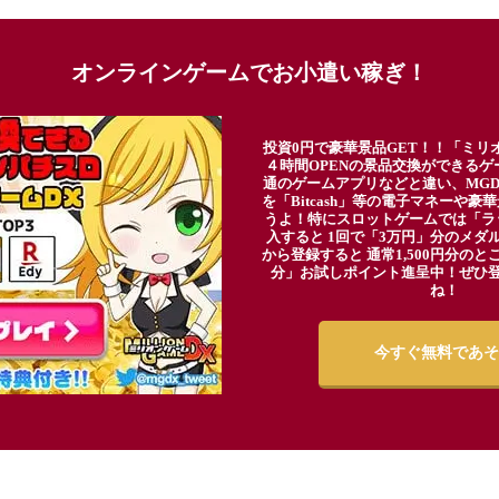
オンラインゲームでお小遣い稼ぎ！
投資0円で豪華景品GET！！「ミリ
４時間OPENの景品交換ができる
通のゲームアプリなどと違い、MG
を「Bitcash」等の電子マネーや
うよ！特にスロットゲームでは「ラ
入すると 1回で「3万円」分のメダル
から登録すると 通常1,500円分のとこ
分」お試しポイント進呈中！ぜひ
ね！
今すぐ無料であそ