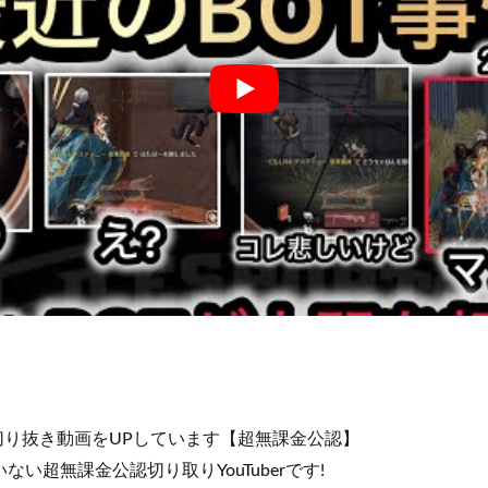
切り抜き動画をUPしています【超無課金公認】
ない超無課金公認切り取りYouTuberです!