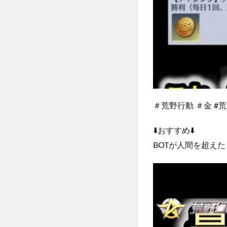
＃荒野行動 ＃金 #荒
⬇️おすすめ⬇️
BOTが人間を超えた