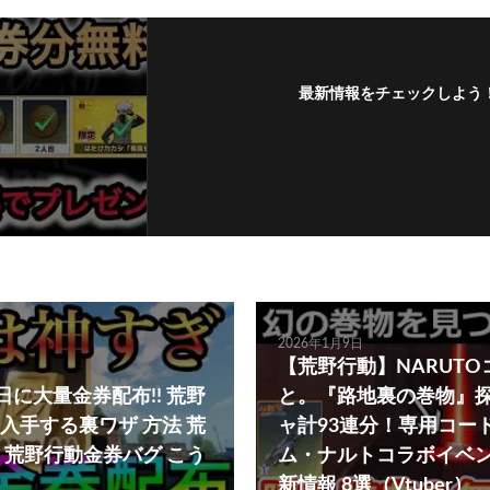
最新情報をチェックしよう
フォローする
2026年1月9日
【荒野行動】NARUT
に大量金券配布!! 荒野
と。『路地裏の巻物』
入手する裏ワザ 方法 荒
ャ計93連分！専用コー
 荒野行動金券バグ こう
ム・ナルトコラボイベ
新情報 8選（Vtuber）