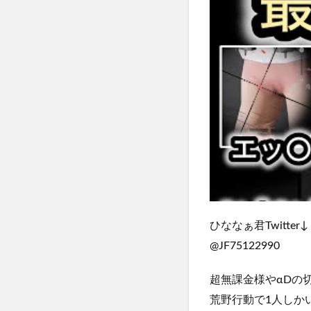
ひななぁ君Twitter↓
@JF75122990
超無課金様やαDの
荒野行動で1人しかい