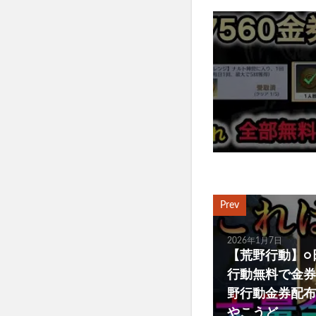
Prev
2026年1月7日
【荒野行動】○日
行動無料で金券
野行動金券配布
やこうど