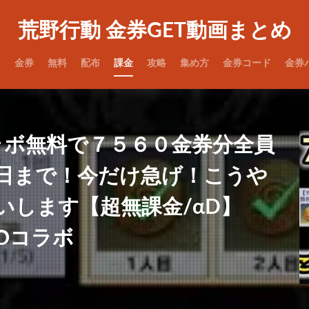
荒野行動 金券GET動画まとめ
ム
金券
無料
配布
課金
攻略
集め方
金券コード
金券
ラボ無料で７５６０金券分全員
日まで！今だけ急げ！こうや
いします【超無課金/αD】
UTOコラボ