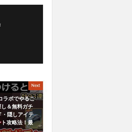
！
Next
Oコラボでやるこ
探し＆無料ガチ
ド・隠しアイテ
ント攻略法！最