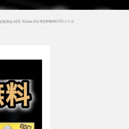
D】Knives Out #荒野NARUTOコラボ