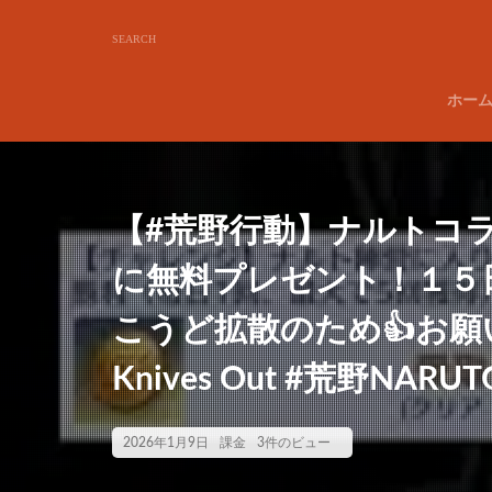
ホー
【#荒野行動】ナルトコ
に無料プレゼント！１５
こうど拡散のため👍お願
Knives Out #荒野NAR
2026年1月9日
課金
3件のビュー