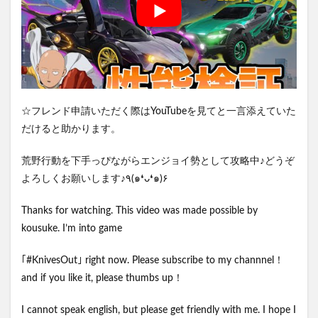
☆フレンド申請いただく際はYouTubeを見てと一言添えていた
だけると助かります。
荒野行動を下手っぴながらエンジョイ勢として攻略中♪どうぞ
よろしくお願いします♪٩(๑❛ᴗ❛๑)۶
Thanks for watching. This video was made possible by
kousuke. I’m into game
｢#KnivesOut｣ right now. Please subscribe to my channnel！
and if you like it, please thumbs up！
I cannot speak english, but please get friendly with me. I hope I