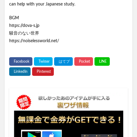
can help with your Japanese study.
BGM
https://dova-s.jp
騒音のない世界
https://noiselessworld.net/