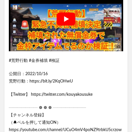
#荒野行動 #金券補填 #検証
公開日：2022/10/16
荒野行動：https://bit.ly/2KqOHwU​
【Twitter】 https://twitter.com/kouyakousuke
┈┈┈┈┈┈┈ ❁ ❁ ❁ ┈┈┈┈┈┈┈┈
【チャンネル登録】
（🔔ベルを押して通知ON）
https://youtube.com/channel/UCuO4mV4poNZ9trbkU5crzow