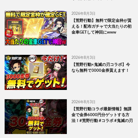
2026年8月3日
【荒野行動】無料で限定金枠が貰
える！配布ガチャで大当たりの初
金車GETして神回にwww
2026年8月3日
【荒野行動×鬼滅の刃コラボ】今
なら無料で3000金券貰えます！
2026年8月3日
【荒野行動コラボ最新情報】無課
金で金券6000円分ゲットする方
法！#荒野行動 #コラボ #鬼滅の刃