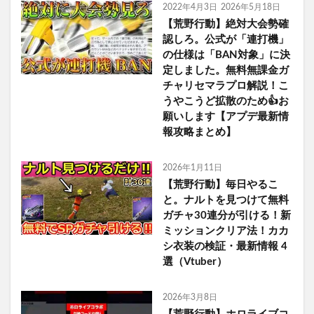
2022年4月3日
2026年5月18日
【荒野行動】絶対大会勢確
認しろ。公式が「連打機」
の仕様は「BAN対象」に決
定しました。無料無課金ガ
チャリセマラプロ解説！こ
うやこうど拡散のため👍お
願いします【アプデ最新情
報攻略まとめ】
2026年1月11日
【荒野行動】毎日やるこ
と。ナルトを見つけて無料
ガチャ30連分が引ける！新
ミッションクリア法！カカ
シ衣装の検証・最新情報 4
選（Vtuber）
2026年3月8日