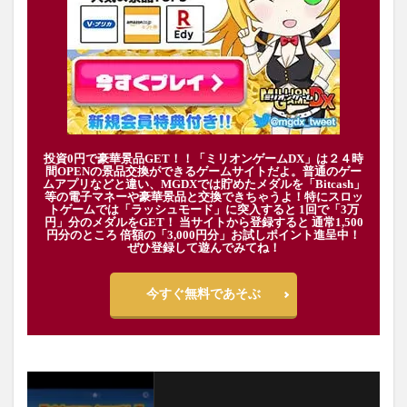
投資0円で豪華景品GET！！「ミリオンゲームDX」は２４時
間OPENの景品交換ができるゲームサイトだよ。普通のゲー
ムアプリなどと違い、MGDXでは貯めたメダルを「Bitcash」
等の電子マネーや豪華景品と交換できちゃうよ！特にスロッ
トゲームでは「ラッシュモード」に突入すると 1回で「3万
円」分のメダルをGET！ 当サイトから登録すると 通常1,500
円分のところ 倍額の「3,000円分」お試しポイント進呈中！
ぜひ登録して遊んでみてね！
今すぐ無料であそぶ