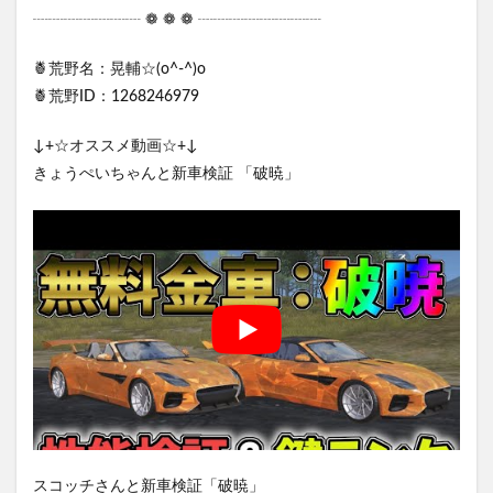
┈┈┈┈┈┈┈ ❁ ❁ ❁ ┈┈┈┈┈┈┈┈
🍍荒野名：晃輔☆(o^-^)o
🍍荒野ID：1268246979
↓+☆オススメ動画☆+↓
きょうぺいちゃんと新車検証 「破暁」
スコッチさんと新車検証「破暁」