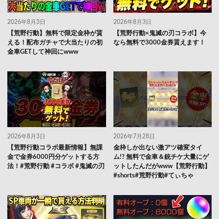
2026年8月3日
2026年8月3日
【荒野行動】無料で限定金枠が貰
【荒野行動×鬼滅の刃コラボ】今
える！配布ガチャで大当たりの初
なら無料で3000金券貰えます！
金車GETして神回にwww
2026年8月3日
2026年7月28日
【荒野行動コラボ最新情報】無課
金枠しか出ない激アツ確変タイ
金で金券6000円分ゲットする方
ム!? 無料で金車＆銃チケ大量にゲ
法！#荒野行動 #コラボ #鬼滅の刃
ットしたんだがwww【荒野行動】
#shorts#荒野行動#てぃちゃ