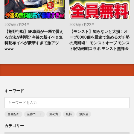
2026年7月24日
2026年7月22日
【荒野行動】SP車両が一瞬で貰え
【モンスト】知らないと大損！オ
る方法が判明!? 今後の新イベ＆無
ーブ8000個を最速で集めるガチ勢
料配布イベが豪華すぎて激アツ
の周回術！ モンストオーブ モンス
www
ト呪術廻戦コラボ モンスト無課金
キーワード
金券配布
金券コード
集め方
無料
無課金
カテゴリー