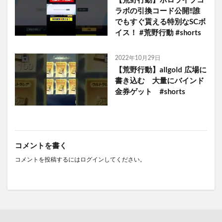
【荒野行動】ホロライブコ
ラボの引換コード公開‼️誰
でもすぐ貰える特別なSCボ
イス！ #荒野行動 #shorts
2022年10月29日
【荒野行動】allgold 広場に
書き込む 大量にバインド
金券ゲット #shorts
コメントを書く
コメントを投稿するには
ログイン
してください。