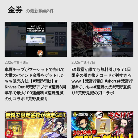
金券
の最新動画8件
2026年8月8日
2026年8月7日
車両チップがマーケットで売れて
EX殿堂が誰でも無料引ける!? 1日
大量のバインド金券をゲットした
限定の引き換えコードが神すぎる
ｗｗ販売方法【#荒野行動】#
www【荒野行動】#shorts#荒野行
Knives Out #荒野アプデ #荒野8周
動#てぃちゃ#荒野の光#荒野夏祭
年半で最大100連無料 #荒野鬼滅
り#荒野鬼滅の刃コラボ
の刃コラボ #荒野夏祭り