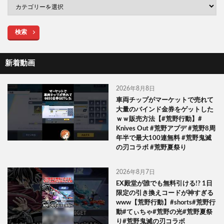
検索
新着動画
2026年8月8日
車両チップがマーケットで売れて
大量のバインド金券をゲットした
ｗｗ販売方法【#荒野行動】#
Knives Out #荒野アプデ #荒野8周
年半で最大100連無料 #荒野鬼滅
の刃コラボ #荒野夏祭り
2026年8月7日
EX殿堂が誰でも無料引ける!? 1日
限定の引き換えコードが神すぎる
www【荒野行動】#shorts#荒野行
動#てぃちゃ#荒野の光#荒野夏祭
り#荒野鬼滅の刃コラボ