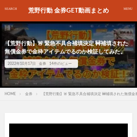
荒野行動 金券GET動画まとめ
【荒野行動】🚨 緊急不具合補填決定 🚧補填された
無償金券で金枠アイテムでるのか検証してみた。
2022年10月17日
金券
14件のビュー
HOME
金券
【荒野行動】🚨 緊急不具合補填決定 🚧補填された無償