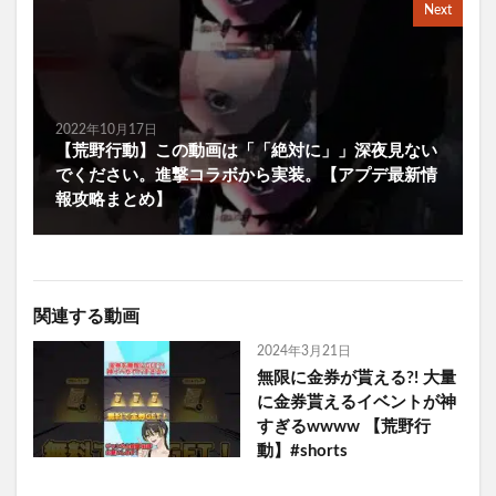
Next
2022年10月17日
【荒野行動】この動画は「「絶対に」」深夜見ない
でください。進撃コラボから実装。【アプデ最新情
報攻略まとめ】
関連する動画
2024年3月21日
無限に金券が貰える?! 大量
に金券貰えるイベントが神
すぎるwwww 【荒野行
動】#shorts