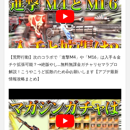
【荒野行動】次のコラボで「進撃M4」や「M16」は入手＆金
チケ拡張可能？→絶版やし…無料無課金ガチャリセマラプロ
解説！こうやこうど拡散のため👍お願いします【アプデ最新
情報攻略まとめ】