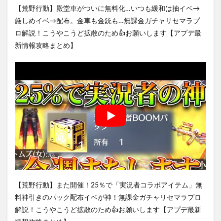
【荒野行動】殿堂車がついに無料化…いつも緩和は抽イベ→
厳しめイベ→配布。金車も金銃も…無課金ガチャリセマラプ
ロ解説！こうやこうど拡散のため👍お願いします【アプデ最
新情報攻略まとめ】
【荒野行動】また開催！25％で「実況者コラボアイテム」無
料神引きのパック配布イベが神！無課金ガチャリセマラプロ
解説！こうやこうど拡散のため👍お願いします【アプデ最新