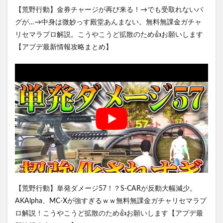
【荒野行動】金券チャージが再び来る！→でも受取れないバ
グが…→中身は微妙っす殿堂あんまない。無料無課金ガチャ
リセマラプロ解説。こうやこうど拡散のため👍お願いします
【アプデ最新情報攻略まとめ】
【荒野行動】単発ダメージ57！？S-CARが反動大幅減少。
AKAlpha、MC-Xが強すぎるｗｗ無料無課金ガチャリセマラプ
ロ解説！こうやこうど拡散のため👍お願いします【アプデ最