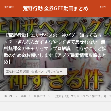
荒野行動 金券GET動画まとめ
【荒野行動】エリザベスの「神バグ」知ってるぅ
～？→ぎんなんがすきなやつすぎて見せれない…無
料無課金ガチャリセマラプロ解説！こうやこうど拡
散のため👍お願いします【アプデ最新情報攻略まと
め】
2022年11月30日
金券バグ
7件のビュー
HOME
金券
金券バグ
【荒野行動】エリザベスの「神バグ」知っ