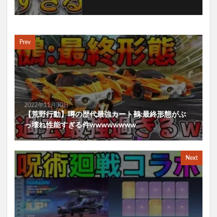
Prev
2022年11月30日
【荒野行動】噂の歴代最強カート鵺:最終形態がぶ
っ壊れ性能すぎる件wwwwwwww
Next