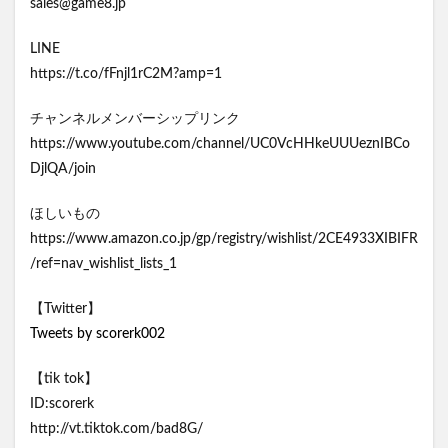
sales@game8.jp
LINE
https://t.co/fFnjl1rC2M?amp=1
チャンネルメンバーシップリンク
https://www.youtube.com/channel/UC0VcHHkeUUUeznIBCo
DjlQA/join
ほしいもの
https://www.amazon.co.jp/gp/registry/wishlist/2CE4933XIBIFR
/ref=nav_wishlist_lists_1
【Twitter】
Tweets by scorerk002
【tik tok】
ID:scorerk
http://vt.tiktok.com/bad8G/