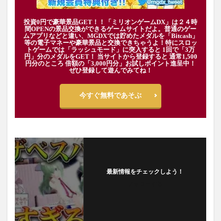
投資0円で豪華景品GET！！「ミリオンゲームDX」は２４時
間OPENの景品交換ができるゲームサイトだよ。普通のゲー
ムアプリなどと違い、MGDXでは貯めたメダルを「Bitcash」
等の電子マネーや豪華景品と交換できちゃうよ！特にスロッ
トゲームでは「ラッシュモード」に突入すると 1回で「3万
円」分のメダルをGET！ 当サイトから登録すると 通常1,500
円分のところ 倍額の「3,000円分」お試しポイント進呈中！
ぜひ登録して遊んでみてね！
今すぐ無料であそぶ
最新情報をチェックしよう！
フォローする