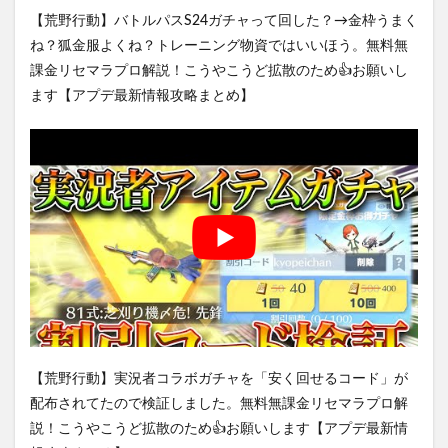
【荒野行動】バトルパスS24ガチャって回した？→金枠うまく
ね？狐金服よくね？トレーニング物資ではいいほう。無料無
課金リセマラプロ解説！こうやこうど拡散のため👍お願いし
ます【アプデ最新情報攻略まとめ】
【荒野行動】実況者コラボガチャを「安く回せるコード」が
配布されてたので検証しました。無料無課金リセマラプロ解
説！こうやこうど拡散のため👍お願いします【アプデ最新情