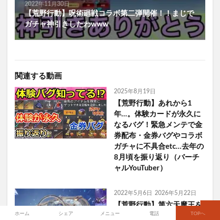
2022年11月30日
【荒野行動】呪術廻戦コラボ第二弾開催！！まじで
ガチャ神引きしたわwww
関連する動画
2025年8月19日
【荒野行動】あれから1
年…。体験カードが永久に
なるバグ！緊急メンテで金
券配布・金券バグやコラボ
ガチャに不具合etc…去年の
8月頃を振り返り（バーチ
ャルYouTuber）
2022年5月6日
2026年5月22日
【荒野行動】第六天魔王を
ホーム
シェア
メニュー
電話
TOPへ
確実にゲットできるグリッ