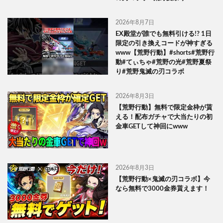
2026年8月7日
EX殿堂が誰でも無料引ける!? 1日
限定の引き換えコードが神すぎる
www【荒野行動】#shorts#荒野行
動#てぃちゃ#荒野の光#荒野夏祭
り#荒野鬼滅の刃コラボ
2026年8月3日
【荒野行動】無料で限定金枠が貰
える！配布ガチャで大当たりの初
金車GETして神回にwww
2026年8月3日
【荒野行動×鬼滅の刃コラボ】今
なら無料で3000金券貰えます！