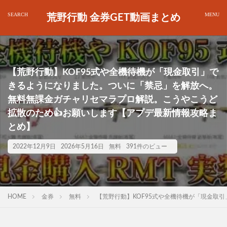
荒野行動 金券GET動画まとめ
【荒野行動】KOF95式や全機待機が「現金取引」で
きるようになりました。ついに「禁忌」を解放へ。
無料無課金ガチャリセマラプロ解説。こうやこうど
拡散のため👍お願いします【アプデ最新情報攻略ま
とめ】
2022年12月9日
2026年5月16日
無料
391件のビュー
HOME
金券
無料
【荒野行動】KOF95式や全機待機が「現金取