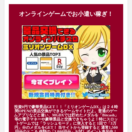
オンラインゲームでお小遣い稼ぎ！
投資0円で豪華景品GET！！「ミリオンゲームDX」は２４時
間OPENの景品交換ができるゲームサイトだよ。普通のゲー
ムアプリなどと違い、MGDXでは貯めたメダルを「Bitcash」
等の電子マネーや豪華景品と交換できちゃうよ！特にスロッ
トゲームでは「ラッシュモード」に突入すると 1回で「3万
円」分のメダルをGET！ 当サイトから登録すると 通常1,500
円分のところ 倍額の「3,000円分」お試しポイント進呈中！