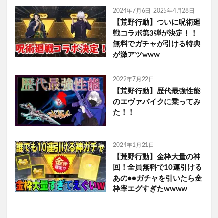
2024年7月6日
2025年4月28日
【荒野行動】ついに呪術廻
戦コラボ第3弾が決定！！
無料でガチャが引ける特典
が激アツwww
2022年7月22日
【荒野行動】歴代最強性能
のエヴァバイクに乗ってみ
た！！
2024年1月21日
【荒野行動】金枠大量の神
回！全員無料で10連引ける
あの●●ガチャを引いたら金
枠率エグすぎたwwww