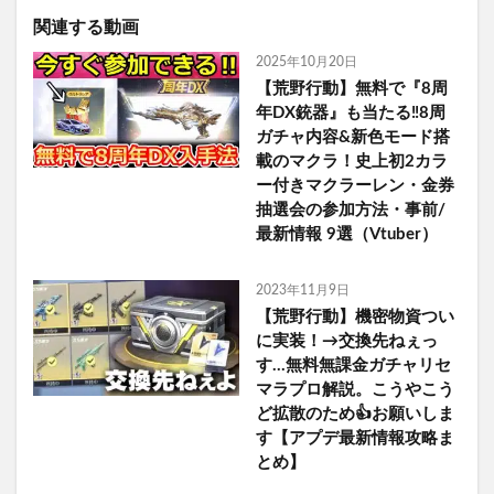
関連する動画
2025年10月20日
【荒野行動】無料で『8周
年DX銃器』も当たる‼8周
ガチャ内容&新色モード搭
載のマクラ！史上初2カラ
ー付きマクラーレン・金券
抽選会の参加方法・事前/
最新情報 9選（Vtuber）
2023年11月9日
【荒野行動】機密物資つい
に実装！→交換先ねぇっ
す…無料無課金ガチャリセ
マラプロ解説。こうやこう
ど拡散のため👍お願いしま
す【アプデ最新情報攻略ま
とめ】