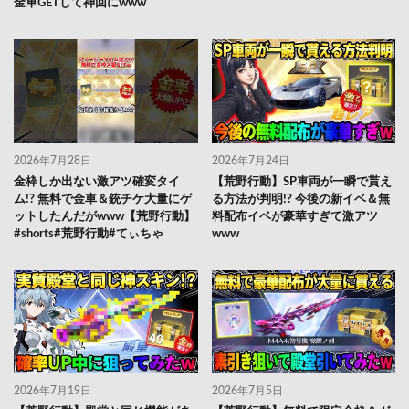
金車GETして神回にwww
2026年7月28日
2026年7月24日
金枠しか出ない激アツ確変タイ
【荒野行動】SP車両が一瞬で貰え
ム!? 無料で金車＆銃チケ大量にゲ
る方法が判明!? 今後の新イベ＆無
ットしたんだがwww【荒野行動】
料配布イベが豪華すぎて激アツ
#shorts#荒野行動#てぃちゃ
www
2026年7月19日
2026年7月5日