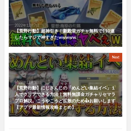
2022年12月7日
【荒野行動】超神引き！新殿堂ガチャ無料で110連
したらマジで神すぎたwwwww
Next
2022年12月10日
【荒野行動】にじさんじの「めんどい集結イベ」１
人でクリアできる方法！無料無課金ガチャリセマラ
プロ解説。こうやこうど拡散のため👍お願いします
【アプデ最新情報攻略まとめ】