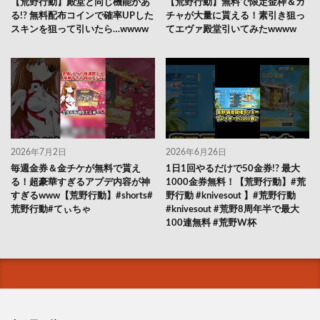
【荒野行動】殿堂と同じ機能があ
【荒野行動】無料で限定金枠＆ガ
る!? 無料配布コインで確率UPした
チャが大量に貰える！素引き狙っ
スキンを狙って引いたら…wwww
てエヴァ殿堂引いてみたwwww
2026年7月2日
2026年6月26日
毎週金券＆金チケが無料で貰え
1日1回やるだけで50金券!? 最大
る！超豪華すぎるアプデ内容が神
1000金券無料！【荒野行動】#荒
すぎるwww【荒野行動】#shorts#
野行動 #knivesout 】#荒野行動
荒野行動#てぃちゃ
#knivesout #荒野8周年半で最大
100連無料 #荒野W杯