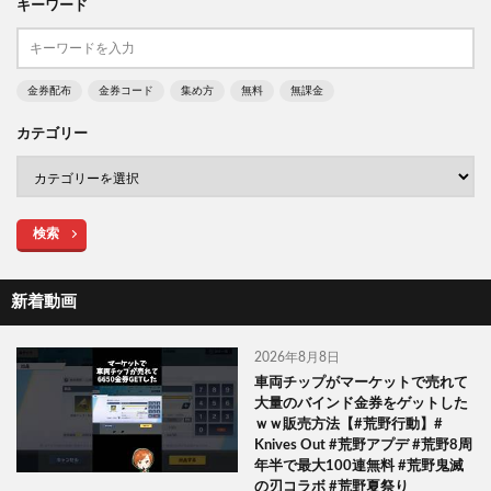
キーワード
金券配布
金券コード
集め方
無料
無課金
カテゴリー
検索
新着動画
2026年8月8日
車両チップがマーケットで売れて
大量のバインド金券をゲットした
ｗｗ販売方法【#荒野行動】#
Knives Out #荒野アプデ #荒野8周
年半で最大100連無料 #荒野鬼滅
の刃コラボ #荒野夏祭り