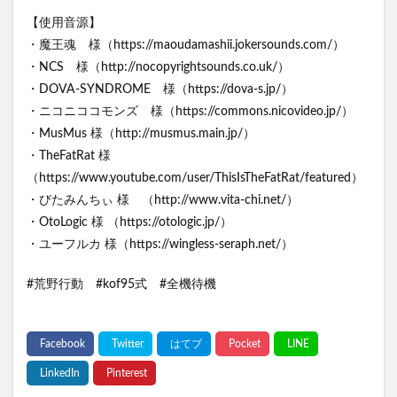
【使用音源】
・魔王魂 様（https://maoudamashii.jokersounds.com/）
・NCS 様（http://nocopyrightsounds.co.uk/）
・DOVA-SYNDROME 様（https://dova-s.jp/）
・ニコニココモンズ 様（https://commons.nicovideo.jp/）
・MusMus 様（http://musmus.main.jp/）
・TheFatRat 様
（https://www.youtube.com/user/ThisIsTheFatRat/featured）
・びたみんちぃ 様 （http://www.vita-chi.net/）
・OtoLogic 様 （https://otologic.jp/）
・ユーフルカ 様（https://wingless-seraph.net/）
#荒野行動 #kof95式 #全機待機