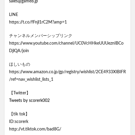
sales@game8.jp
LINE
https://t.co/fFnjl1rC2M?amp=1
チャンネルメンバーシップリンク
https://www.youtube.com/channel/UC0VcHHkeUUUeznIBCo
DjlQA/join
ほしいもの
https://www.amazon.co.jp/gp/registry/wishlist/2CE4933XIBIFR
/ref=nav_wishlist_lists_1
【Twitter】
Tweets by scorerk002
【tik tok】
ID:scorerk
http://vt.tiktok.com/bad8G/