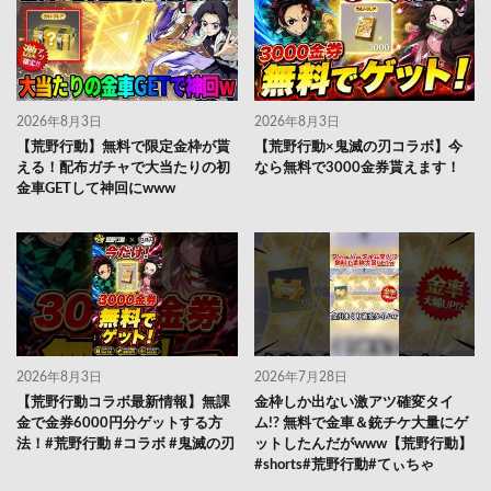
2026年8月3日
2026年8月3日
【荒野行動】無料で限定金枠が貰
【荒野行動×鬼滅の刃コラボ】今
える！配布ガチャで大当たりの初
なら無料で3000金券貰えます！
金車GETして神回にwww
2026年8月3日
2026年7月28日
【荒野行動コラボ最新情報】無課
金枠しか出ない激アツ確変タイ
金で金券6000円分ゲットする方
ム!? 無料で金車＆銃チケ大量にゲ
法！#荒野行動 #コラボ #鬼滅の刃
ットしたんだがwww【荒野行動】
#shorts#荒野行動#てぃちゃ