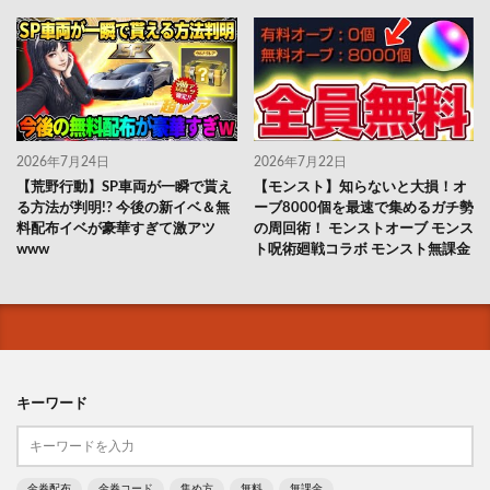
2026年7月24日
2026年7月22日
【荒野行動】SP車両が一瞬で貰え
【モンスト】知らないと大損！オ
る方法が判明!? 今後の新イベ＆無
ーブ8000個を最速で集めるガチ勢
料配布イベが豪華すぎて激アツ
の周回術！ モンストオーブ モンス
www
ト呪術廻戦コラボ モンスト無課金
キーワード
金券配布
金券コード
集め方
無料
無課金