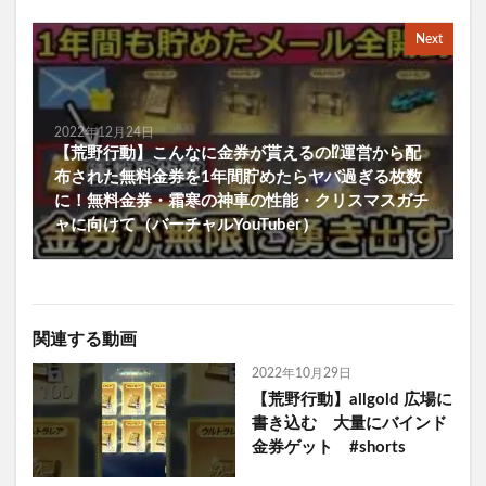
Next
2022年12月24日
【荒野行動】こんなに金券が貰えるの⁉運営から配
布された無料金券を1年間貯めたらヤバ過ぎる枚数
に！無料金券・霜寒の神車の性能・クリスマスガチ
ャに向けて（バーチャルYouTuber）
関連する動画
2022年10月29日
【荒野行動】allgold 広場に
書き込む 大量にバインド
金券ゲット #shorts