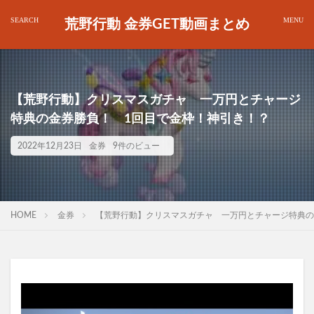
荒野行動 金券GET動画まとめ
【荒野行動】クリスマスガチャ 一万円とチャージ
特典の金券勝負！ 1回目で金枠！神引き！？
2022年12月23日
金券
9件のビュー
HOME
金券
【荒野行動】クリスマスガチャ 一万円とチャージ特典の