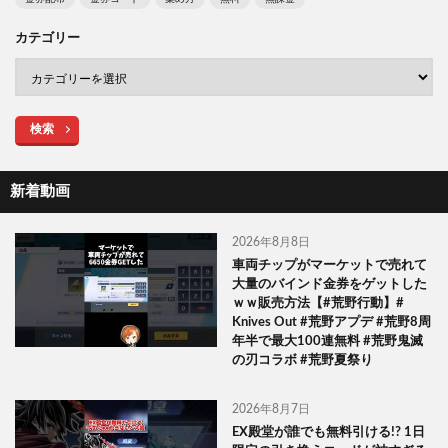
カテゴリー
検索
新着動画
2026年8月8日
車両チップがマーケットで売れて
大量のバインド金券をゲットした
ｗｗ販売方法【#荒野行動】#
Knives Out #荒野アプデ #荒野8周
年半で最大100連無料 #荒野鬼滅
の刃コラボ #荒野夏祭り
2026年8月7日
EX殿堂が誰でも無料引ける!? 1日