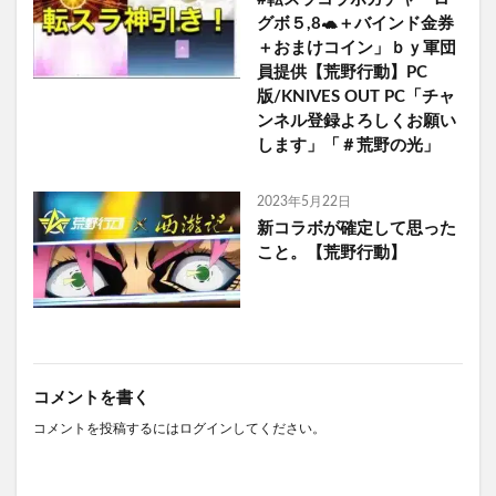
グボ５,8🐢＋バインド金券
＋おまけコイン」ｂｙ軍団
員提供【荒野行動】PC
版/KNIVES OUT PC「チャ
ンネル登録よろしくお願い
します」「＃荒野の光」
2023年5月22日
新コラボが確定して思った
こと。【荒野行動】
コメントを書く
コメントを投稿するには
ログイン
してください。