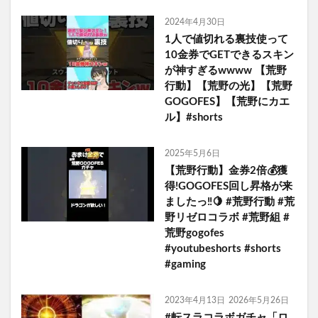
2024年4月30日
1人で値切れる裏技使って
10金券でGETできるスキン
が神すぎるwwww 【荒野
行動】【荒野の光】【荒野
GOGOFES】【荒野にカエ
ル】#shorts
2025年5月6日
【荒野行動】金券2倍💰獲
得!GOGOFES回し昇格が来
ましたっ‼️🍋 #荒野行動 #荒
野リゼロコラボ #荒野組 #
荒野gogofes
#youtubeshorts #shorts
#gaming
2023年4月13日
2026年5月26日
#転スラコラボガチャ「ロ