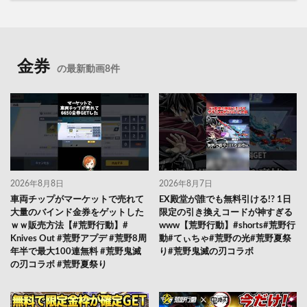
金券
の最新動画8件
2026年8月8日
2026年8月7日
車両チップがマーケットで売れて
EX殿堂が誰でも無料引ける!? 1日
大量のバインド金券をゲットした
限定の引き換えコードが神すぎる
ｗｗ販売方法【#荒野行動】#
www【荒野行動】#shorts#荒野行
Knives Out #荒野アプデ #荒野8周
動#てぃちゃ#荒野の光#荒野夏祭
年半で最大100連無料 #荒野鬼滅
り#荒野鬼滅の刃コラボ
の刃コラボ #荒野夏祭り