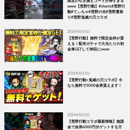
限定の引き換えコードが神すぎる
www【荒野行動】#shorts#荒野行
動#てぃちゃ#荒野の光#荒野夏祭
り#荒野鬼滅の刃コラボ
2026年8月3日
【荒野行動】無料で限定金枠が貰
える！配布ガチャで大当たりの初
金車GETして神回にwww
2026年8月3日
【荒野行動×鬼滅の刃コラボ】今
なら無料で3000金券貰えます！
2026年8月3日
【荒野行動コラボ最新情報】無課
金で金券6000円分ゲットする方