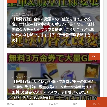
2022年12月27日
【荒野行動】金車＆殿堂車の「鍵塗り替え」が改
変。大領主→殿堂車の切り替えが「長くなる」無料
無課金ガチャリセマラプロ解説。こうやこうど拡散
のため👍お願いします【アプデ最新情報攻略まと
め】
Next
2022年12月28日
【荒野行動】サイレント修正で殿堂ガチャの確率ぶ
っ壊れ‼天井前に殿堂水晶GET＆金チケ爆当たり！
無料3万金券でクリスマスガチャも引いてみた！
（バーチャルYouTuber）
ホーム
シェア
メニュー
電話
TOPへ