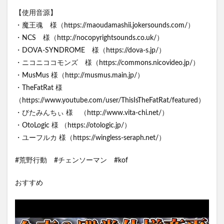
【使用音源】
・魔王魂 様（https://maoudamashii.jokersounds.com/）
・NCS 様（http://nocopyrightsounds.co.uk/）
・DOVA-SYNDROME 様（https://dova-s.jp/）
・ニコニココモンズ 様（https://commons.nicovideo.jp/）
・MusMus 様（http://musmus.main.jp/）
・TheFatRat 様
（https://www.youtube.com/user/ThisIsTheFatRat/featured）
・びたみんちぃ 様 （http://www.vita-chi.net/）
・OtoLogic 様 （https://otologic.jp/）
・ユーフルカ 様（https://wingless-seraph.net/）
#荒野行動 #チェンソーマン #kof
おすすめ