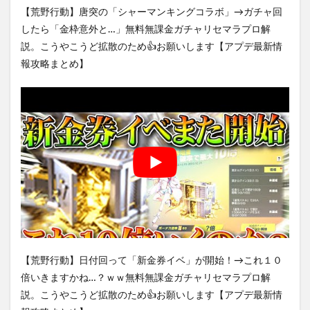
【荒野行動】唐突の「シャーマンキングコラボ」→ガチャ回
したら「金枠意外と…」無料無課金ガチャリセマラプロ解
説。こうやこうど拡散のため👍お願いします【アプデ最新情
報攻略まとめ】
【荒野行動】日付回って「新金券イベ」が開始！→これ１０
倍いきますかね…？ｗｗ無料無課金ガチャリセマラプロ解
説。こうやこうど拡散のため👍お願いします【アプデ最新情