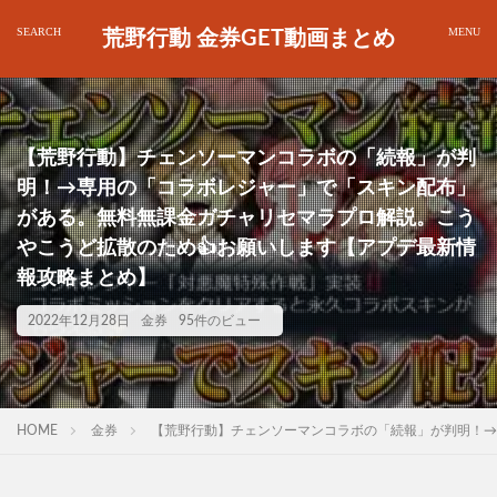
荒野行動 金券GET動画まとめ
【荒野行動】チェンソーマンコラボの「続報」が判
明！→専用の「コラボレジャー」で「スキン配布」
がある。無料無課金ガチャリセマラプロ解説。こう
やこうど拡散のため👍お願いします【アプデ最新情
報攻略まとめ】
2022年12月28日
金券
95件のビュー
HOME
金券
【荒野行動】チェンソーマンコラボの「続報」が判明！→