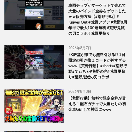
車両チップがマーケットで売れて
大量のバインド金券をゲットした
ｗｗ販売方法【#荒野行動】#
Knives Out #荒野アプデ #荒野8周
年半で最大100連無料 #荒野鬼滅
の刃コラボ #荒野夏祭り
2026年8月7日
EX殿堂が誰でも無料引ける!? 1日
限定の引き換えコードが神すぎる
www【荒野行動】#shorts#荒野行
動#てぃちゃ#荒野の光#荒野夏祭
り#荒野鬼滅の刃コラボ
2026年8月3日
【荒野行動】無料で限定金枠が貰
える！配布ガチャで大当たりの初
金車GETして神回にwww