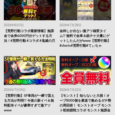
2026年8月3日
2026年7月28日
【荒野行動コラボ最新情報】無課
金枠しか出ない激アツ確変タイ
金で金券6000円分ゲットする方
ム!? 無料で金車＆銃チケ大量にゲ
法！#荒野行動 #コラボ #鬼滅の刃
ットしたんだがwww【荒野行動】
#shorts#荒野行動#てぃちゃ
2026年7月24日
2026年7月22日
【荒野行動】SP車両が一瞬で貰え
【モンスト】知らないと大損！オ
る方法が判明!? 今後の新イベ＆無
ーブ8000個を最速で集めるガチ勢
料配布イベが豪華すぎて激アツ
の周回術！ モンストオーブ モンス
www
ト呪術廻戦コラボ モンスト無課金