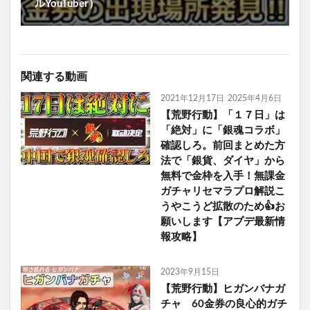
ルYouTuber）
関連する動画
2021年12月17日
2025年4月6日
【荒野行動】「１７日」は
「絶対」に「銀魂コラボ」
確認しろ。前回まとめた方
法で「銀貨、ダイヤ」から
無料で金枠を入手！無課金
ガチャリセマラプロ解説こ
うやこうど拡散のため👍お
願いします【アプデ最新情
報攻略】
2023年9月15日
【荒野行動】ヒガンバナガ
チャ 60金券の良心的ガチ