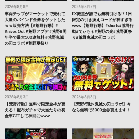
2026年8月8日
2026年8月7日
車両チップがマーケットで売れて
EX殿堂が誰でも無料引ける!? 1日
大量のバインド金券をゲットした
限定の引き換えコードが神すぎる
ｗｗ販売方法【#荒野行動】#
www【荒野行動】#shorts#荒野行
Knives Out #荒野アプデ #荒野8周
動#てぃちゃ#荒野の光#荒野夏祭
年半で最大100連無料 #荒野鬼滅
り#荒野鬼滅の刃コラボ
の刃コラボ #荒野夏祭り
2026年8月3日
2026年8月3日
【荒野行動】無料で限定金枠が貰
【荒野行動×鬼滅の刃コラボ】今
える！配布ガチャで大当たりの初
なら無料で3000金券貰えます！
金車GETして神回にwww