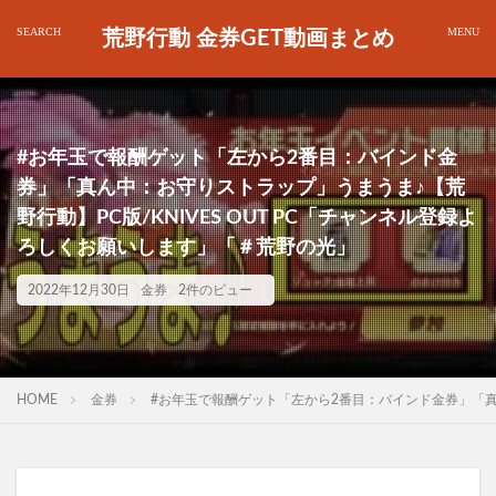
荒野行動 金券GET動画まとめ
#お年玉で報酬ゲット「左から2番目：バインド金
券」「真ん中：お守りストラップ」うまうま♪【荒
野行動】PC版/KNIVES OUT PC「チャンネル登録よ
ろしくお願いします」「＃荒野の光」
2022年12月30日
金券
2件のビュー
HOME
金券
#お年玉で報酬ゲット「左から2番目：バインド金券」「真ん