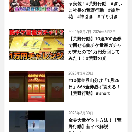
ャ実装！#荒野行動 #ぎぃ
こ社長の荒野行動 #彼岸
花 #神引き #ゴミ引き
2024年8月7日
2026年6月2日
【荒野行動】10連300金券
で回せる銃チケ量産ガチャ
が来たので1万円分回して
みた！！#荒野の光
2025年1月28日
#10億金券山分け「1月28
日」666金券必ず貰える！
【荒野行動】＃short
2023年3月30日
金券大量ゲット方法！【荒
野行動】新イベ解説