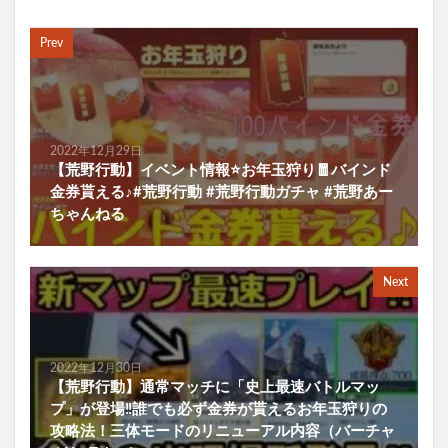
Prev
2022年12月29日
【荒野行動】イベント情報⭐️お年玉狩り🧧バインド
金券貰える♪#荒野行動 #荒野行動ガチャ #荒野あー
ちゃんねる
Next
2022年12月30日
【荒野行動】通常マッチに「史上最速バトルマッ
プ」が登場‼誰でも必ず金券が貰えるお年玉狩りの
攻略法！三体モードのリニューアル内容（バーチャ