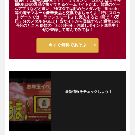
投資0円で豪華景品GET！！「ミリオンゲームDX」は２４時
間OPENの景品交換ができるゲームサイトだよ。普通のゲー
ムアプリなどと違い、MGDXでは貯めたメダルを「Bitcash」
等の電子マネーや豪華景品と交換できちゃうよ！特にスロッ
トゲームでは「ラッシュモード」に突入すると 1回で「3万
円」分のメダルをGET！ 当サイトから登録すると 通常1,500
円分のところ 倍額の「3,000円分」お試しポイント進呈中！
ぜひ登録して遊んでみてね！
今すぐ無料であそぶ
最新情報をチェックしよう！
フォローする