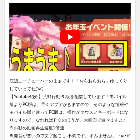
底辺ユーチューバーのまぁです！「おらおらおら」ゆっくり
していってね(‘ω’)
【YouTube紹介】荒野行動PC版を配信しています！モバイル
版よりPC版は、早くアプデがきますので、そのような情報や
モバイル版と違ってPC版は、操作がマウスとキーボードにな
りますので、なれればＰＣのほうが、大画面で遊べますよ♪
※お勧め動画再生速度2倍速
※発音が悪いので文字起こし 不調です。すみません(。´･ω･)?