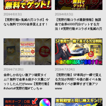
2026年8月3日
2026年8月3日
【荒野行動×鬼滅の刃コラボ】今
【荒野行動コラボ最新情報】無課
なら無料で3000金券貰えます！
金で金券6000円分ゲットする方
法！#荒野行動 #コラボ #鬼滅の刃
2026年7月28日
2026年7月24日
金枠しか出ない激アツ確変タイ
【荒野行動】SP車両が一瞬で貰え
ム!? 無料で金車＆銃チケ大量にゲ
る方法が判明!? 今後の新イベ＆無
ットしたんだがwww【荒野行動】
料配布イベが豪華すぎて激アツ
#shorts#荒野行動#てぃちゃ
www