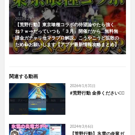
2023年2月19日
【荒野行動】東京喰種コラボの待望論やたら強く
ね？ｗ→だっていつも「３月」開催だから…無料無
課金ガチャリセマラプロ解説。こうやこうど拡散の
ため👍お願いします【アプデ最新情報攻略まとめ】
関連する動画
2026年1月31日
#荒野行動 金券ください🙇‍♀️
2024年3月6日
【荒野行動】氷雪の炎竜ガ