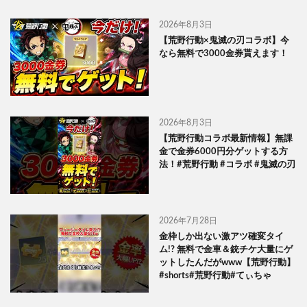
2026年8月3日
【荒野行動×鬼滅の刃コラボ】今
なら無料で3000金券貰えます！
2026年8月3日
【荒野行動コラボ最新情報】無課
金で金券6000円分ゲットする方
法！#荒野行動 #コラボ #鬼滅の刃
2026年7月28日
金枠しか出ない激アツ確変タイ
ム!? 無料で金車＆銃チケ大量にゲ
ットしたんだがwww【荒野行動】
#shorts#荒野行動#てぃちゃ