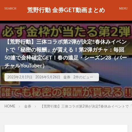
荒野行動 金券GET動画まとめ
【荒野行動】三体コラボ第2弾が決定‼春休みイベン
トで「秘密の報酬」が貰える！第2弾ガチャ：毎回
50連で金枠確定GET！春の遠足・シーズン28（バー
チャルYouTuber）
2023年2月19日
2026年5月26日
金券
2件のビュー
HOME
金券
【荒野行動】三体コラボ第2弾が決定‼春休みイベントで「秘