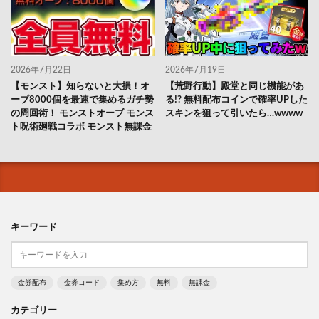
2026年7月22日
2026年7月19日
【モンスト】知らないと大損！オ
【荒野行動】殿堂と同じ機能があ
ーブ8000個を最速で集めるガチ勢
る!? 無料配布コインで確率UPした
の周回術！ モンストオーブ モンス
スキンを狙って引いたら…wwww
ト呪術廻戦コラボ モンスト無課金
キーワード
金券配布
金券コード
集め方
無料
無課金
カテゴリー