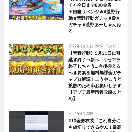
チャ今日まで800金券
👩🏻‍🏫リベンジ🔥#荒野行
動 #荒野行動ガチャ #殿堂
ガチャ #荒野あーちゃんね
る
2022年1月31日
2026年5月16日
【荒野行動】5月31日に引
継ぎ終了→新へ…リセマラ
終了しちゃう…今後抑える
べき要素を無料無課金ガチ
ャプロ解説！こうやこうど
拡散のため👍お願いします
【アプデ最新情報攻略まと
め】
2024年4月30日
#10金券衣装「これ自分に
も値切りできるやん！最高