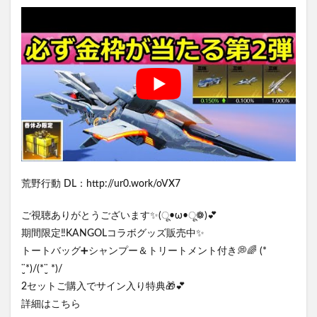
荒野行動 DL：http://ur0.work/oVX7
ご視聴ありがとうございます✨(ू•ω•ू❁)💕
期間限定‼️KANGOLコラボグッズ販売中✨
トートバッグ➕シャンプー＆トリートメント付き💭🌈 (*
¨̮*)/(*¨̮ *)/
2セットご購入でサイン入り特典🎁💕
詳細はこちら