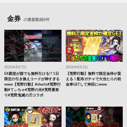
金券
の最新動画8件
2026年8月7日
2026年8月3日
EX殿堂が誰でも無料引ける!? 1日
【荒野行動】無料で限定金枠が貰
限定の引き換えコードが神すぎる
える！配布ガチャで大当たりの初
www【荒野行動】#shorts#荒野行
金車GETして神回にwww
動#てぃちゃ#荒野の光#荒野夏祭
り#荒野鬼滅の刃コラボ