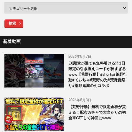
検索
新着動画
2026年8月7日
EX殿堂が誰でも無料引ける!? 1日
限定の引き換えコードが神すぎる
www【荒野行動】#shorts#荒野行
動#てぃちゃ#荒野の光#荒野夏祭
り#荒野鬼滅の刃コラボ
2026年8月3日
【荒野行動】無料で限定金枠が貰
える！配布ガチャで大当たりの初
金車GETして神回にwww