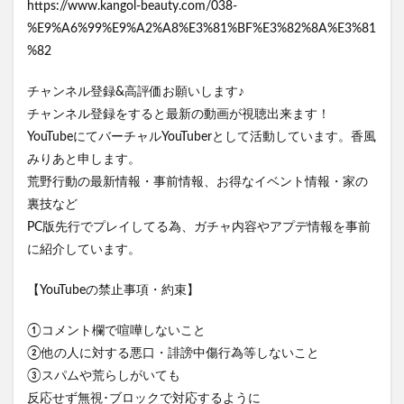
https://www.kangol-beauty.com/038-
%E9%A6%99%E9%A2%A8%E3%81%BF%E3%82%8A%E3%81
%82
チャンネル登録&高評価お願いします♪
チャンネル登録をすると最新の動画が視聴出来ます！
YouTubeにてバーチャルYouTuberとして活動しています。香風
みりあと申します。
荒野行動の最新情報・事前情報、お得なイベント情報・家の
裏技など
PC版先行でプレイしてる為、ガチャ内容やアプデ情報を事前
に紹介しています。
【YouTubeの禁止事項・約束】
①コメント欄で喧嘩しないこと
②他の人に対する悪口・誹謗中傷行為等しないこと
③スパムや荒らしがいても
反応せず無視･ブロックで対応するように