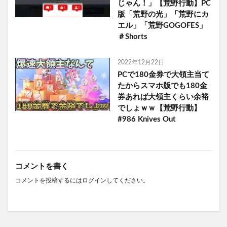
じゃん！」【荒野行動】PC
版「荒野の光」「荒野にカ
エル」「荒野GOGOFES」
＃Shorts
2022年12月22日
PCで180金券で大領主当て
たからスマホ版でも180金
券あれば大領主くらい余裕
でしょｗｗ【荒野行動】
#986 Knives Out
コメントを書く
コメントを投稿するには
ログイン
してください。