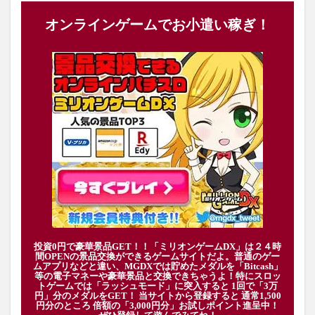
オンラインゲームでお小遣い稼ぎ！
投資0円で豪華景品GET！！「ミリオンゲームDX」は２４時
間OPENの景品交換ができるゲームサイトだよ。普通のゲー
ムアプリなどと違い、MGDXでは貯めたメダルを「Bitcash」
等の電子マネーや豪華景品と交換できちゃうよ！特にスロッ
トゲームでは「ラッシュモード」に突入すると 1回で「3万
円」分のメダルをGET！ 当サイトから登録すると 通常1,500
円分のところ 倍額の「3,000円分」お試しポイント進呈中！