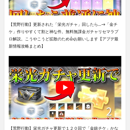
【荒野行動】更新された「栄光ガチャ」回したら…→「金チ
ケ」作りやすくて割と神な件。無料無課金ガチャリセマラプ
ロ解説。こうやこうど拡散のため👍お願いします【アプデ最
新情報攻略まとめ】
【荒野行動】栄光ガチャ更新で１２０回で「金銃チケ」かな