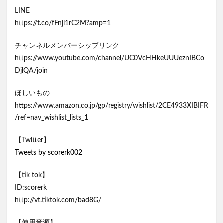
LINE
https://t.co/fFnjl1rC2M?amp=1
チャンネルメンバーシップリンク
https://www.youtube.com/channel/UC0VcHHkeUUUeznIBCo
DjlQA/join
ほしいもの
https://www.amazon.co.jp/gp/registry/wishlist/2CE4933XIBIFR
/ref=nav_wishlist_lists_1
【Twitter】
Tweets by scorerk002
【tik tok】
ID:scorerk
http://vt.tiktok.com/bad8G/
【使用音源】