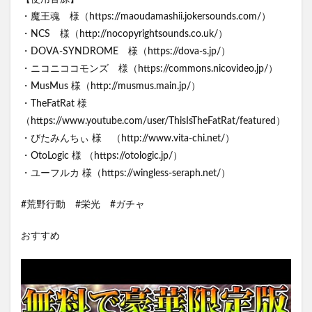
・魔王魂 様（https://maoudamashii.jokersounds.com/）
・NCS 様（http://nocopyrightsounds.co.uk/）
・DOVA-SYNDROME 様（https://dova-s.jp/）
・ニコニココモンズ 様（https://commons.nicovideo.jp/）
・MusMus 様（http://musmus.main.jp/）
・TheFatRat 様
（https://www.youtube.com/user/ThisIsTheFatRat/featured）
・びたみんちぃ 様 （http://www.vita-chi.net/）
・OtoLogic 様 （https://otologic.jp/）
・ユーフルカ 様（https://wingless-seraph.net/）
#荒野行動 #栄光 #ガチャ
おすすめ