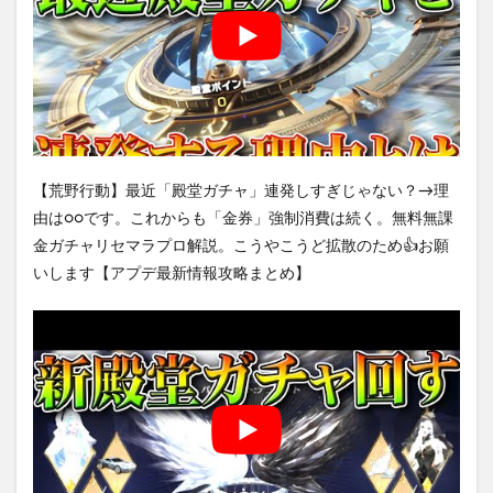
【荒野行動】最近「殿堂ガチャ」連発しすぎじゃない？→理
由は○○です。これからも「金券」強制消費は続く。無料無課
金ガチャリセマラプロ解説。こうやこうど拡散のため👍お願
いします【アプデ最新情報攻略まとめ】