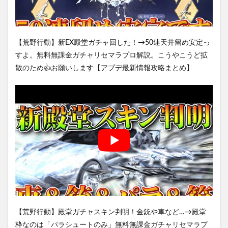
【荒野行動】新EX殿堂ガチャ回した！→50連天井留め安定っ
すよ。無料無課金ガチャリセマラプロ解説。こうやこうど拡
散のため👍お願いします【アプデ最新情報攻略まとめ】
【荒野行動】殿堂ガチャスキン判明！金銃や車など…→殿堂
枠なのは「パラシュートのみ」無料無課金ガチャリセマラプ