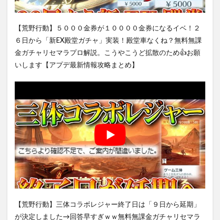
【荒野行動】５０００金券が１００００金券になるイベ！２
６日から「新EX殿堂ガチャ」実装！殿堂車なくね？無料無課
金ガチャリセマラプロ解説。こうやこうど拡散のため👍お願
いします【アプデ最新情報攻略まとめ】
【荒野行動】三体コラボレジャー終了日は「９日から延期」
が決定しました→回答早すぎｗｗ無料無課金ガチャリセマラ