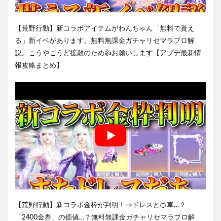
【荒野行動】新コラボアイテムがわんちゃん「無料で貰え
る」新イベがあります。無料無課金ガチャリセマラプロ解
説。こうやこうど拡散のため👍お願いします【アプデ最新情
報攻略まとめ】
【荒野行動】新コラボ金枠が判明！→ドレスと🍊車…？
「2400金券」の価値…？無料無課金ガチャリセマラプロ解