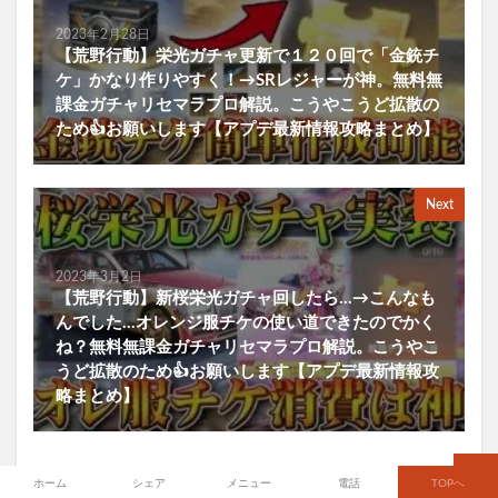
2023年2月28日
【荒野行動】栄光ガチャ更新で１２０回で「金銃チ
ケ」かなり作りやすく！→SRレジャーが神。無料無
課金ガチャリセマラプロ解説。こうやこうど拡散の
ため👍お願いします【アプデ最新情報攻略まとめ】
Next
2023年3月2日
【荒野行動】新桜栄光ガチャ回したら…→こんなも
んでした…オレンジ服チケの使い道できたのでかく
ね？無料無課金ガチャリセマラプロ解説。こうやこ
うど拡散のため👍お願いします【アプデ最新情報攻
略まとめ】
ホーム
シェア
メニュー
電話
TOPへ