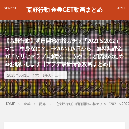
荒野行動 金券GET動画まとめ
【荒野行動】明日開始の桜ガチャ「2021＆2022」
って「中身なに？」→2022は9日から。無料無課金
ガチャリセマラプロ解説。こうやこうど拡散のため
👍お願いします【アプデ最新情報攻略まとめ】
2023年3月1日
配布
1件のビュー
HOME
金券
配布
【荒野行動】明日開始の桜ガチャ「2021＆20