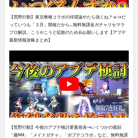
【荒野行動】東京喰種コラボの待望論やたら強くね？ｗ→だ
っていつも「３月」開催だから…無料無課金ガチャリセマラ
プロ解説。こうやこうど拡散のため👍お願いします【アプデ
最新情報攻略まとめ】
【荒野行動】今後のアプデ検討要素発表→いくつかの復刻
「藤M4」「メイドガチャ」「ポプテコラボ」など。無料無課