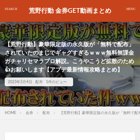
荒野行動 金券GET動画まとめ
【荒野行動】豪華限定版の永久版が「無料で配布」
されていたのまじでギャグすぎるｗｗｗ無料無課金
ガチャリセマラプロ解説。こうやこうど拡散のため
👍お願いします【アプデ最新情報攻略まとめ】
2023年3月4日
配布
1件のビュー
HOME
金券
配布
【荒野行動】豪華限定版の永久版が「無料で配