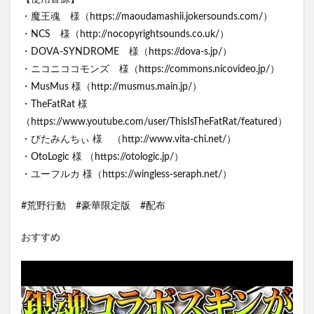
・魔王魂 様（https://maoudamashii.jokersounds.com/）
・NCS 様（http://nocopyrightsounds.co.uk/）
・DOVA-SYNDROME 様（https://dova-s.jp/）
・ニコニココモンズ 様（https://commons.nicovideo.jp/）
・MusMus 様（http://musmus.main.jp/）
・TheFatRat 様
（https://www.youtube.com/user/ThisIsTheFatRat/featured）
・びたみんちぃ 様 （http://www.vita-chi.net/）
・OtoLogic 様 （https://otologic.jp/）
・ユーフルカ 様（https://wingless-seraph.net/）
#荒野行動 #豪華限定版 #配布
おすすめ