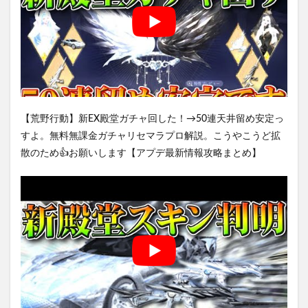
【荒野行動】新EX殿堂ガチャ回した！→50連天井留め安定っ
すよ。無料無課金ガチャリセマラプロ解説。こうやこうど拡
散のため👍お願いします【アプデ最新情報攻略まとめ】