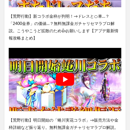
【荒野行動】新コラボ金枠が判明！→ドレスと🍊車…？
「2400金券」の価値…？無料無課金ガチャリセマラプロ解
説。こうやこうど拡散のため👍お願いします【アプデ最新情
報攻略まとめ】
【荒野行動】明日開始の「蜷川実花コラボ」→販売方法や金
枠詳細など振り返り。無料無課金ガチャリセマラプロ解説。