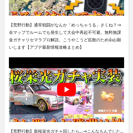
【荒野行動】通常戦闘がなんか「めっちゃうる」さくね？→
全マップでルームでも発生して大会中再起不可避。無料無課
金ガチャリセマラプロ解説。こうやこうど拡散のため👍お願
いします【アプデ最新情報攻略まとめ】
【荒野行動】新桜栄光ガチャ回したら…→こんなもんでした…