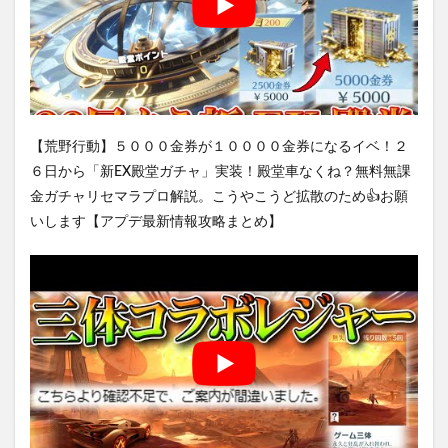
【荒野行動】５０００金券が１００００金券になるイベ！２
６日から「新EX殿堂ガチャ」実装！殿堂車なくね？無料無課
金ガチャリセマラプロ解説。こうやこうど拡散のため👍お願
いします【アプデ最新情報攻略まとめ】