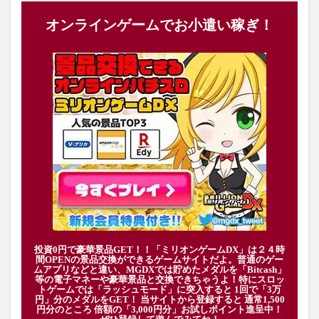
オンラインゲームでお小遣い稼ぎ！
投資0円で豪華景品GET！！「ミリオンゲームDX」は２４時
間OPENの景品交換ができるゲームサイトだよ。普通のゲー
ムアプリなどと違い、MGDXでは貯めたメダルを「Bitcash」
等の電子マネーや豪華景品と交換できちゃうよ！特にスロッ
トゲームでは「ラッシュモード」に突入すると 1回で「3万
円」分のメダルをGET！ 当サイトから登録すると 通常1,500
円分のところ 倍額の「3,000円分」お試しポイント進呈中！