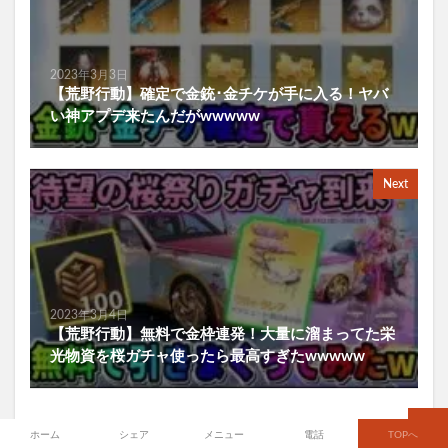
2023年3月3日
【荒野行動】確定で金銃･金チケが手に入る！ヤバ
い神アプデ来たんだがwwwww
Next
2023年3月4日
【荒野行動】無料で金枠連発！大量に溜まってた栄
光物資を桜ガチャ使ったら最高すぎたwwwww
ホーム
シェア
メニュー
電話
TOPへ