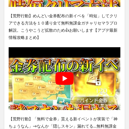
【荒野行動】めんどい金券配布の新イベを「時短」してクリ
アできる方法を１０通り全て無料無課金ガチャリセマラプロ
解説。こうやこうど拡散のため👍お願いします【アプデ最新
情報攻略まとめ】
【荒野行動】「無料で金券」貰える新イベントが実装で「神
ちょうなん」→なんか「隠しスキン」漏れてる…無料無課金