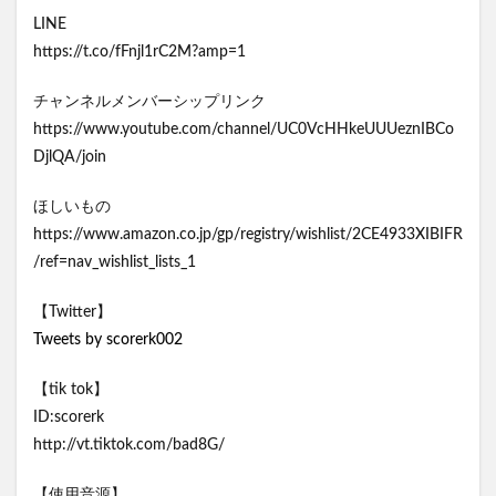
LINE
https://t.co/fFnjl1rC2M?amp=1
チャンネルメンバーシップリンク
https://www.youtube.com/channel/UC0VcHHkeUUUeznIBCo
DjlQA/join
ほしいもの
https://www.amazon.co.jp/gp/registry/wishlist/2CE4933XIBIFR
/ref=nav_wishlist_lists_1
【Twitter】
Tweets by scorerk002
【tik tok】
ID:scorerk
http://vt.tiktok.com/bad8G/
【使用音源】