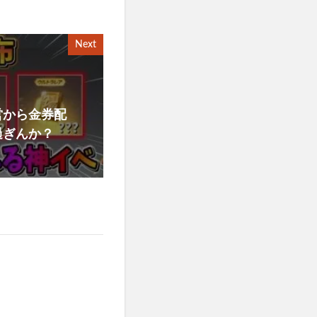
Next
営から金券配
過ぎんか？