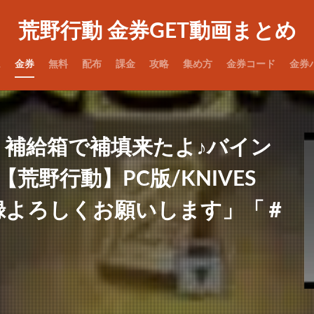
荒野行動 金券GET動画まとめ
ム
金券
無料
配布
課金
攻略
集め方
金券コード
金券
：補給箱で補填来たよ♪バイン
荒野行動】PC版/KNIVES
登録よろしくお願いします」「＃