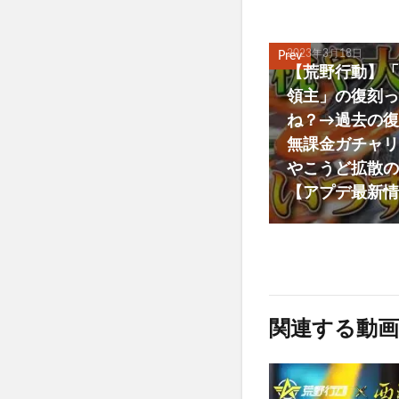
2023年3月18日
Prev
【荒野行動】「
領主」の復刻っ
ね？→過去の復
無課金ガチャリ
やこうど拡散の
【アプデ最新情
関連する動画