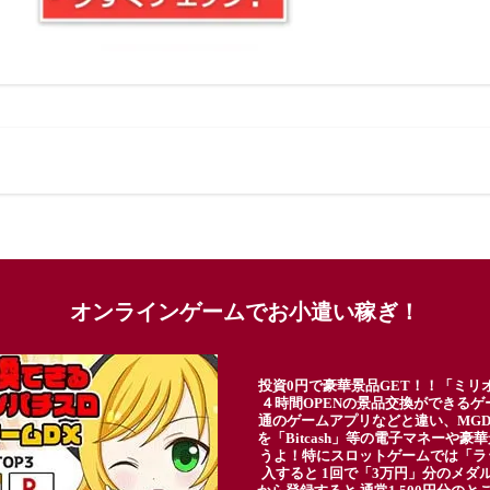
オンラインゲームでお小遣い稼ぎ！
投資0円で豪華景品GET！！「ミリ
４時間OPENの景品交換ができる
通のゲームアプリなどと違い、MG
を「Bitcash」等の電子マネーや
うよ！特にスロットゲームでは「ラ
入すると 1回で「3万円」分のメダル