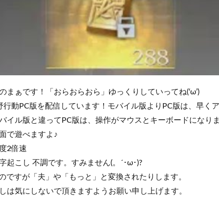
まぁです！「おらおらおら」ゆっくりしていってね(‘ω’)
】荒野行動PC版を配信しています！モバイル版よりPC版は、早
バイル版と違ってPC版は、操作がマウスとキーボードになり
面で遊べますよ♪
度2倍速
起こし 不調です。すみません(。´･ω･)?
るのですが「夫」や「もっと」と変換されたりします。
しは気にしないで頂きますようお願い申し上げます。