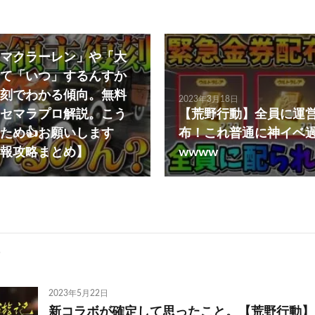
マクラーレン」や「大
て「いつ」するんすか
刻でわかる傾向。無料
2023年3月18日
セマラプロ解説。こう
【荒野行動】全員に運
ため👍お願いします
布！これ普通に神イベ
報攻略まとめ】
wwww
2023年5月22日
新コラボが確定して思ったこと。【荒野行動】