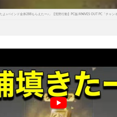
♪バインド金券288もらえたー♪」【荒野行動】PC版/KNIVES OUT PC「チ