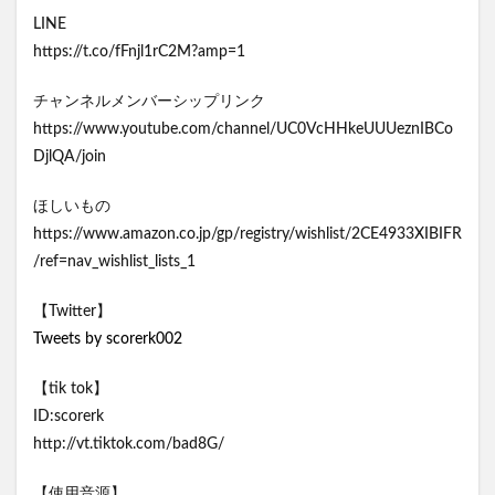
LINE
https://t.co/fFnjl1rC2M?amp=1
チャンネルメンバーシップリンク
https://www.youtube.com/channel/UC0VcHHkeUUUeznIBCo
DjlQA/join
ほしいもの
https://www.amazon.co.jp/gp/registry/wishlist/2CE4933XIBIFR
/ref=nav_wishlist_lists_1
【Twitter】
Tweets by scorerk002
【tik tok】
ID:scorerk
http://vt.tiktok.com/bad8G/
【使用音源】