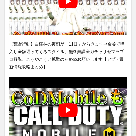
【荒野行動】白樺林の復刻が「11日」からきます→金券で購
入し全額還ってくるスタイル。無料無課金ガチャリセマラプ
ロ解説。こうやこうど拡散のため👍お願いします【アプデ最
新情報攻略まとめ】