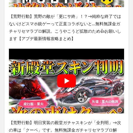
【荒野行動】荒野の敵が「更にサ終」！？→純粋な終了では
ないけどスマホ銃ゲーって正直コラボないと…無料無課金ガ
チャリセマラプロ解説。こうやこうど拡散のため👍お願いし
ます【アプデ最新情報攻略まとめ】
【荒野行動】明日実装の殿堂ガチャスキンが「全判明」→次
の車は「クーペ」です。無料無課金ガチャリセマラプロ解