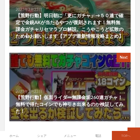
2023年3月23日
【荒野行動】明日朝に「更にガチャ」→５０連で確
定で金銃AKが当たるやつが復刻されます！無料無
課金ガチャリセマラプロ解説。こうやこうど拡散の
ため👍お願いします【アプデ最新情報攻略まとめ】
Next
2023年3月23日
【荒野行動】仮面ライダー無課金垢260連ガチャ！
無料で得たコインでも神引き出来るのか検証してみ
た！
ホーム
シェア
メニュー
電話
TOPへ