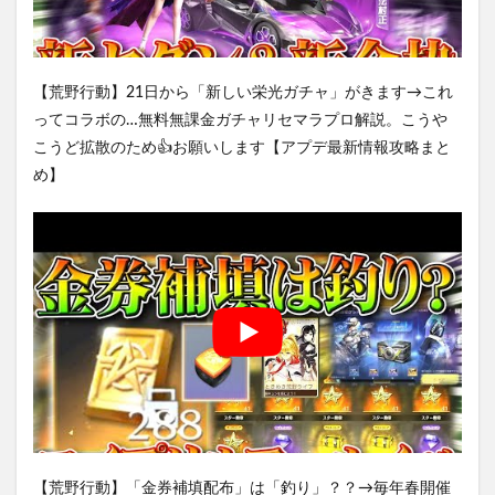
【荒野行動】21日から「新しい栄光ガチャ」がきます→これ
ってコラボの…無料無課金ガチャリセマラプロ解説。こうや
こうど拡散のため👍お願いします【アプデ最新情報攻略まと
め】
【荒野行動】「金券補填配布」は「釣り」？？→毎年春開催