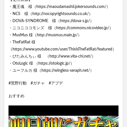
・魔王魂 様（https://maoudamashii.jokersounds.com/）
・NCS 様（http://nocopyrightsounds.co.uk/）
・DOVA-SYNDROME 様（https://dova-s.jp/）
・ニコニココモンズ 様（https://commons.nicovideo.jp/）
・MusMus 様（http://musmus.main.jp/）
・TheFatRat 様
（https://www.youtube.com/user/ThisIsTheFatRat/featured）
・びたみんちぃ 様 （http://www.vita-chi.net/）
・OtoLogic 様 （https://otologic.jp/）
・ユーフルカ 様（https://wingless-seraph.net/）
#荒野行動 #ガチャ #アプデ
おすすめ