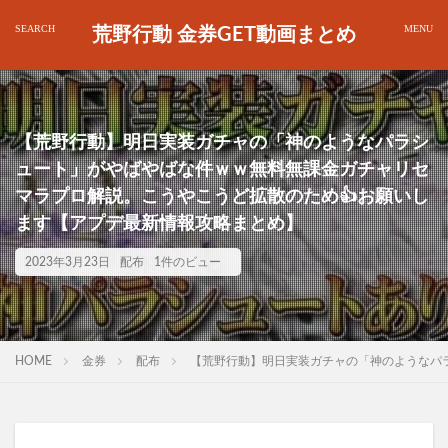
荒野行動 金券GET動画まとめ
【荒野行動】明日実装ガチャの「神のようなパラシ
ュート」がやばやばな件ｗｗ無料無課金ガチャリセ
マラプロ解説。こうやこうど拡散のため👍お願いし
ます【アプデ最新情報攻略まとめ】
2023年3月23日
配布
1件のビュー
HOME
金券
配布
【荒野行動】明日実装ガチャの「神のようなパ