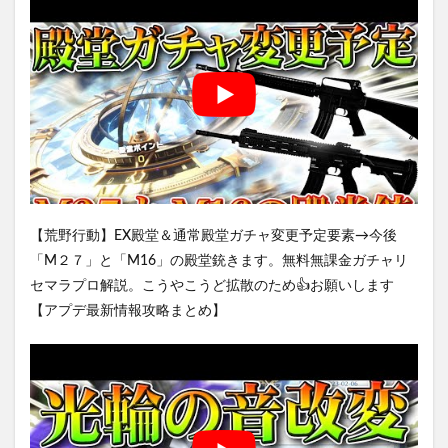
【荒野行動】EX殿堂＆通常殿堂ガチャ変更予定要素→今後
「M２７」と「M16」の殿堂銃きます。無料無課金ガチャリ
セマラプロ解説。こうやこうど拡散のため👍お願いします
【アプデ最新情報攻略まとめ】