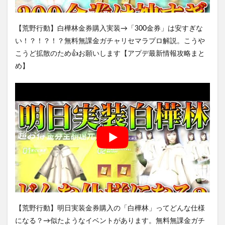
【荒野行動】白樺林金券購入実装→「300金券」は安すぎな
い！？！？！？無料無課金ガチャリセマラプロ解説。こうや
こうど拡散のため👍お願いします【アプデ最新情報攻略まと
め】
【荒野行動】明日実装金券購入の「白樺林」ってどんな仕様
になる？→似たようなイベントがあります。無料無課金ガチ