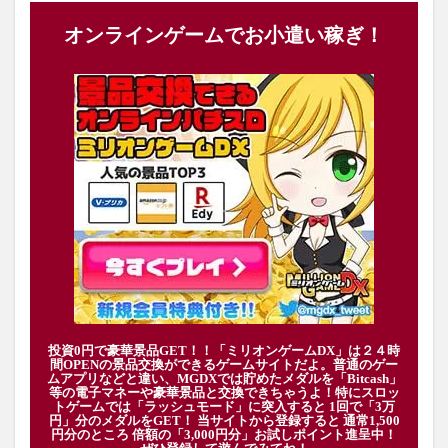
オンラインゲームでお小遣い稼ぎ！
投資0円で豪華景品GET！！「ミリオンゲームDX」は２４時
間OPENの景品交換ができるゲームサイトだよ。普通のゲー
ムアプリなどと違い、MGDXでは貯めたメダルを「Bitcash」
等の電子マネーや豪華景品と交換できちゃうよ！特にスロッ
トゲームでは「ラッシュモード」に突入すると 1回で「3万
円」分のメダルをGET！ 当サイトから登録すると 通常1,500
円分のところ 倍額の「3,000円分」お試しポイント進呈中！