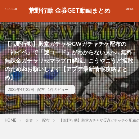
荒野行動 金券GET動画まとめ
【荒野行動】殿堂ガチャやGWガチャチケ配布の
「神イベ」で「謎コード」がわからない人へ…無料
無課金ガチャリセマラプロ解説。こうやこうど拡散
のため👍お願いします【アプデ最新情報攻略まと
め】
2023年4月23日
配布
1件のビュー
HOME
金券
配布
【荒野行動】殿堂ガチャやGWガチャチケ配布