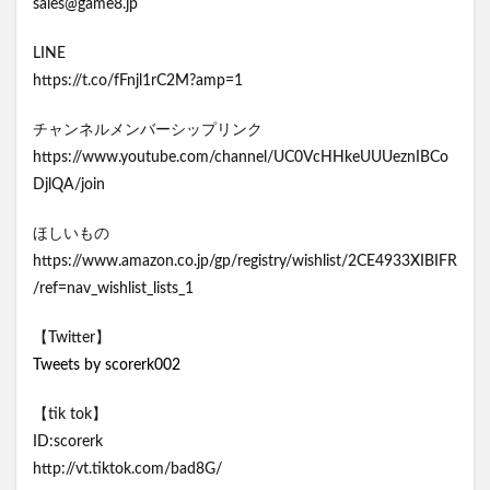
sales@game8.jp
LINE
https://t.co/fFnjl1rC2M?amp=1
チャンネルメンバーシップリンク
https://www.youtube.com/channel/UC0VcHHkeUUUeznIBCo
DjlQA/join
ほしいもの
https://www.amazon.co.jp/gp/registry/wishlist/2CE4933XIBIFR
/ref=nav_wishlist_lists_1
【Twitter】
Tweets by scorerk002
【tik tok】
ID:scorerk
http://vt.tiktok.com/bad8G/