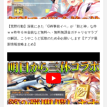
【荒野行動】深夜にきた「GW事前イベ」が「割と神」な件
ｗｗ昨年ＧＷ金銃など無料へ・無料無課金ガチャリセマラプ
ロ解説。こうやこうど拡散のため👍お願いします【アプデ最
新情報攻略まとめ】