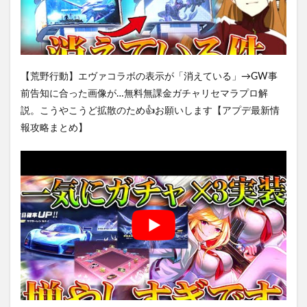
【荒野行動】エヴァコラボの表示が「消えている」→GW事
前告知に合った画像が…無料無課金ガチャリセマラプロ解
説。こうやこうど拡散のため👍お願いします【アプデ最新情
報攻略まとめ】