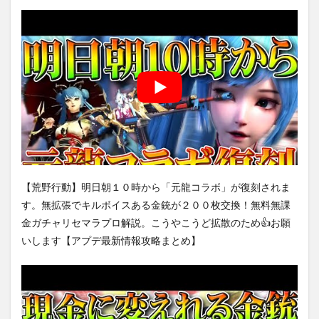
【荒野行動】明日朝１０時から「元龍コラボ」が復刻されま
す。無拡張でキルボイスある金銃が２００枚交換！無料無課
金ガチャリセマラプロ解説。こうやこうど拡散のため👍お願
いします【アプデ最新情報攻略まとめ】