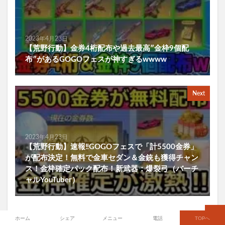
2023年4月23日
【荒野行動】金券4桁配布や過去最高″金枠9個配
布″があるGOGOフェスが神すぎるwwww
Next
2023年4月23日
【荒野行動】速報‼GOGOフェスで「計5500金券」
が配布決定！無料で金車セダン＆金銃も獲得チャン
ス！金枠確定パック配布！新武器：爆裂弓（バーチ
ャルYouTuber）
ホーム
シェア
メニュー
電話
TOPへ