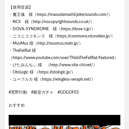
【使用音源】
・魔王魂 様（https://maoudamashii.jokersounds.com/）
・NCS 様（http://nocopyrightsounds.co.uk/）
・DOVA-SYNDROME 様（https://dova-s.jp/）
・ニコニココモンズ 様（https://commons.nicovideo.jp/）
・MusMus 様（http://musmus.main.jp/）
・TheFatRat 様
（https://www.youtube.com/user/ThisIsTheFatRat/featured）
・びたみんちぃ 様 （http://www.vita-chi.net/）
・OtoLogic 様 （https://otologic.jp/）
・ユーフルカ 様（https://wingless-seraph.net/）
#荒野行動 #殿堂ガチャ #GOGOFES
おすすめ