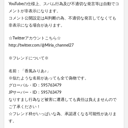
YouTubeの仕様上、スパム行為及び不適切な発言等は自動でコ
メントが非表示になります。
コメント公開設定はAl判断の為、不適切な発言してなくても
非表示になる場合があります。
☆Twitterアカウントこちら☆
http://twitter.com/@Miria_channel27
※フレンドについて※
名前：「香風みりあ♪」
※似たような名前があっても全て偽物です。
グローバル・ID：595763479
JPサーバー・ID：595763479
なりすまし行為など被害に遭遇しても責任は負えませんので
ご了承ください！
☆フレンド枠がいっぱいな為、承認遅くなる可能性がありま
す。