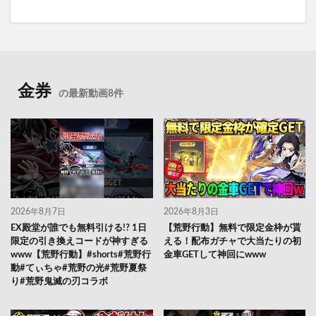
金券
の最新動画8件
2026年8月7日
2026年8月3日
EX殿堂が誰でも無料引ける!? 1日
【荒野行動】無料で限定金枠が貰
限定の引き換えコードが神すぎる
える！配布ガチャで大当たりの初
www【荒野行動】#shorts#荒野行
金車GETして神回にwww
動#てぃちゃ#荒野の光#荒野夏祭
り#荒野鬼滅の刃コラボ