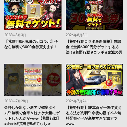
2026年8月3日
2026年8月3日
【荒野行動×鬼滅の刃コラボ】今
【荒野行動コラボ最新情報】無課
なら無料で3000金券貰えます！
金で金券6000円分ゲットする方
法！#荒野行動 #コラボ #鬼滅の刃
2026年7月28日
2026年7月24日
金枠しか出ない激アツ確変タイ
【荒野行動】SP車両が一瞬で貰え
ム!? 無料で金車＆銃チケ大量にゲ
る方法が判明!? 今後の新イベ＆無
ットしたんだがwww【荒野行動】
料配布イベが豪華すぎて激アツ
#shorts#荒野行動#てぃちゃ
www