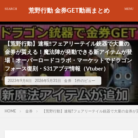
荒野行動 金券GET動画まとめ
【荒野行動】速報‼フェアリーテイル銃器で大量の
金券が貰える！魔法陣が発動できる新アイテムが登
場！オーバーロードコラボ・マーケットでドラゴン
フォース復刻・S31アプデ情報（Vtuber）
2023年9月6日
2026年5月31日
金券
1件のビュー
HOME
金券
【荒野行動】速報‼フェアリーテイル銃器で大量の金券が貰