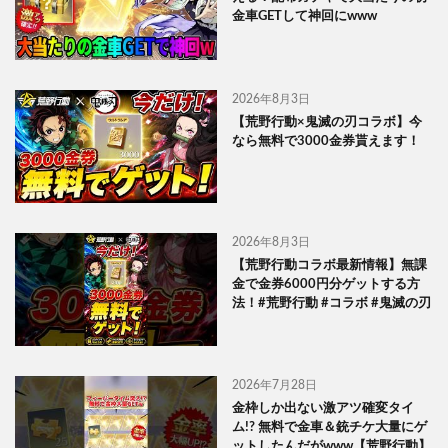
金車GETして神回にwww
2026年8月3日
【荒野行動×鬼滅の刃コラボ】今
なら無料で3000金券貰えます！
2026年8月3日
【荒野行動コラボ最新情報】無課
金で金券6000円分ゲットする方
法！#荒野行動 #コラボ #鬼滅の刃
2026年7月28日
金枠しか出ない激アツ確変タイ
ム!? 無料で金車＆銃チケ大量にゲ
ットしたんだがwww【荒野行動】