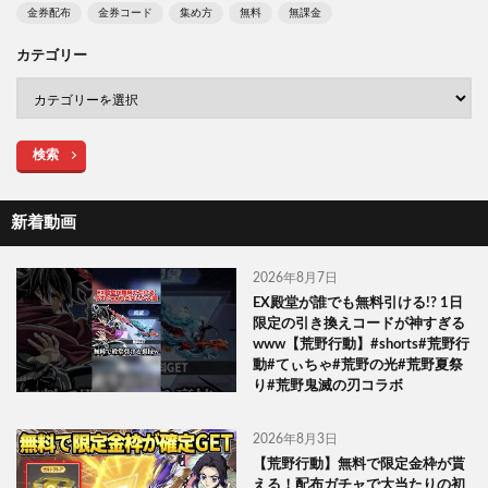
金券配布
金券コード
集め方
無料
無課金
カテゴリー
検索
新着動画
2026年8月7日
EX殿堂が誰でも無料引ける!? 1日
限定の引き換えコードが神すぎる
www【荒野行動】#shorts#荒野行
動#てぃちゃ#荒野の光#荒野夏祭
り#荒野鬼滅の刃コラボ
2026年8月3日
【荒野行動】無料で限定金枠が貰
える！配布ガチャで大当たりの初