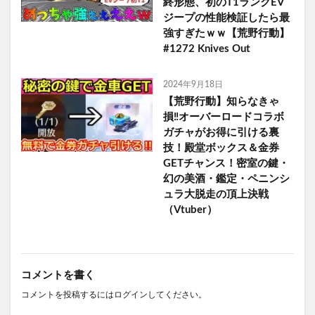
終形態、初のT1ランクEV
ジープの性能検証したら最
強すぎたｗｗ【荒野行動】
#1272 Knives Out
2024年9月18日
【荒野行動】知らなきゃ
損‼オーバーロードコラボ
ガチャがお得に引ける裏
技！殿堂ボックス＆金券
GETチャンス！密室の鍵・
幻の美酒・鑑定・ペニンシ
ュラ大脱走の頂上決戦
（Vtuber）
コメントを書く
コメントを投稿するには
ログイン
してください。