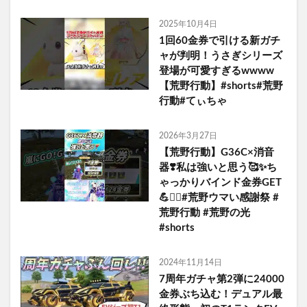
2025年10月4日
1回60金券で引ける新ガチ
ャが判明！うさぎシリーズ
登場が可愛すぎるwwww
【荒野行動】#shorts#荒野
行動#てぃちゃ
2026年3月27日
【荒野行動】G36C×消音
器❣️私は強いと思う🥰✨ち
ゃっかりバインド金券GET
💪❤️‍🔥#荒野ウマい感謝祭 #
荒野行動 #荒野の光
#shorts
2024年11月14日
7周年ガチャ第2弾に24000
金券ぶち込む！デュアル最