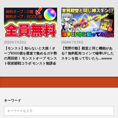
2026年7月22日
2026年7月19日
【モンスト】知らないと大損！オ
【荒野行動】殿堂と同じ機能があ
ーブ8000個を最速で集めるガチ勢
る!? 無料配布コインで確率UPした
の周回術！ モンストオーブ モンス
スキンを狙って引いたら…wwww
ト呪術廻戦コラボ モンスト無課金
キーワード