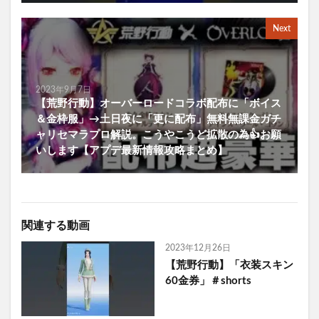
Next
2023年9月7日
【荒野行動】オーバーロードコラボ配布に「ボイス
＆金枠服」→土日夜に「更に配布」無料無課金ガチ
ャリセマラプロ解説。こうやこうど拡散の為👍お願
いします【アプデ最新情報攻略まとめ】
関連する動画
2023年12月26日
【荒野行動】「衣装スキン
60金券」＃shorts