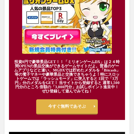
投資0円で豪華景品GET！！「ミリオンゲームDX」は２４時
間OPENの景品交換ができるゲームサイトだよ。普通のゲー
ムアプリなどと違い、MGDXでは貯めたメダルを「Bitcash」
等の電子マネーや豪華景品と交換できちゃうよ！特にスロッ
トゲームでは「ラッシュモード」に突入すると 1回で「3万
円」分のメダルをGET！ 当サイトから登録すると 通常1,500
円分のところ 倍額の「3,000円分」お試しポイント進呈中！
ぜひ登録して遊んでみてね！
今すぐ無料であそぶ