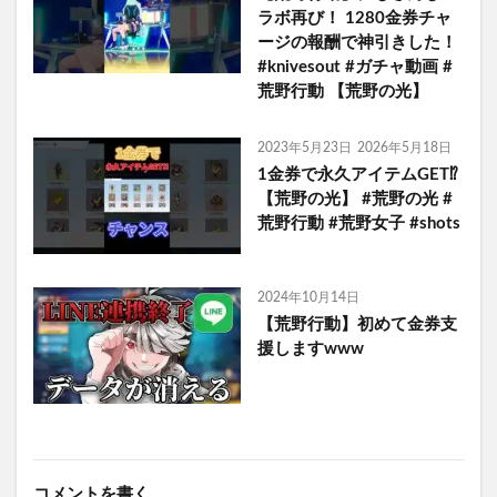
ラボ再び！ 1280金券チャ
ージの報酬で神引きした！
#knivesout #ガチャ動画 #
荒野行動 【荒野の光】
2023年5月23日
2026年5月18日
1金券で永久アイテムGET⁉︎
【荒野の光】 #荒野の光 #
荒野行動 #荒野女子 #shots
2024年10月14日
【荒野行動】初めて金券支
援しますwww
コメントを書く