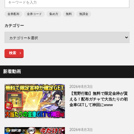
金券配布
金券コード
集め方
無料
無課金
カテゴリー
検索
新着動画
2026年8月3日
【荒野行動】無料で限定金枠が貰
える！配布ガチャで大当たりの初
金車GETして神回にwww
2026年8月3日