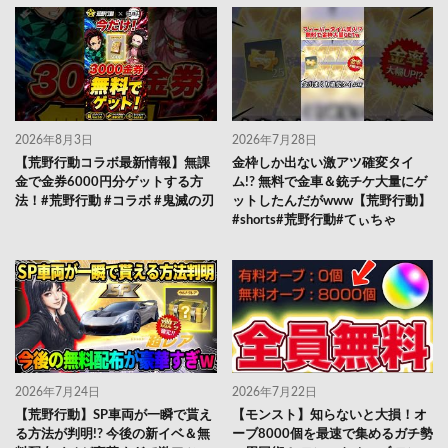
2026年8月3日
2026年7月28日
【荒野行動コラボ最新情報】無課
金枠しか出ない激アツ確変タイ
金で金券6000円分ゲットする方
ム!? 無料で金車＆銃チケ大量にゲ
法！#荒野行動 #コラボ #鬼滅の刃
ットしたんだがwww【荒野行動】
#shorts#荒野行動#てぃちゃ
2026年7月24日
2026年7月22日
【荒野行動】SP車両が一瞬で貰え
【モンスト】知らないと大損！オ
る方法が判明!? 今後の新イベ＆無
ーブ8000個を最速で集めるガチ勢