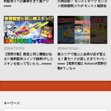
料配布イベが豪華すぎて激アツ
の周回術！ モンストオーブ モンス
www
ト呪術廻戦コラボ モンスト無課金
2026年7月19日
2026年7月16日
【荒野行動】殿堂と同じ機能があ
新エリアで遊ぶと金券が必ず貰え
る!? 無料配布コインで確率UPした
る！夏モードが楽しすぎてヤバい
スキンを狙って引いたら…wwww
www【荒野行動】#shorts#荒野行
動#てぃちゃ
キーワード