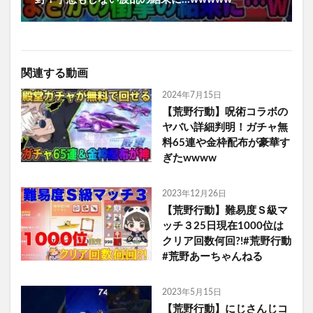
関連する動画
2024年7月15日
【荒野行動】呪術コラボの
ヤバい詳細判明！ガチャ無
料65連や金枠配布が豪華す
ぎたwwww
2023年12月26日
【荒野行動】難易度Ｓ級マ
ッチ３25日現在1000位は
クリア回数何回?!#荒野行動
#荒野あーちゃんねる
2023年5月15日
【荒野行動】にじさんじコ