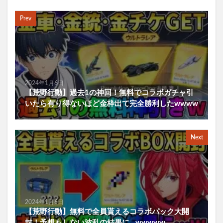
Prev
2024年1月6日
【荒野行動】過去1の神回！無料でコラボガチャ引
いたら有り得ないほど金枠出て完全勝利したwwww
Next
2024年1月6日
【荒野行動】無料で全員貰えるコラボパック大開
封！予想もしない波乱の結果に…wwwww