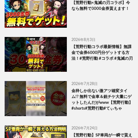
【荒野行動×鬼滅の刃コラボ】今
なら無料で3000金券貰えます！
2026年8月3日
【荒野行動コラボ最新情報】無課
金で金券6000円分ゲットする方
法！#荒野行動 #コラボ #鬼滅の刃
2026年7月28日
金枠しか出ない激アツ確変タイ
ム!? 無料で金車＆銃チケ大量にゲ
ットしたんだがwww【荒野行動】
#shorts#荒野行動#てぃちゃ
2026年7月24日
【荒野行動】SP車両が一瞬で貰え