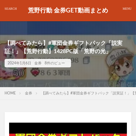
荒野行動 金券GET動画まとめ
【調べてみたら】#軍団金券ギフトパック「説実
証！」【荒野行動】1428PC版「荒野の光」
2024年1月6日
金券
8件のビュー
HOME
金券
【調べてみたら】#軍団金券ギフトパック「説実証！」【荒