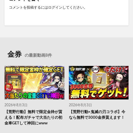
コメントを投稿するには
ログイン
してください。
金券
の最新動画8件
2026年8月3日
2026年8月3日
【荒野行動】無料で限定金枠が貰
【荒野行動×鬼滅の刃コラボ】今
える！配布ガチャで大当たりの初
なら無料で3000金券貰えます！
金車GETして神回にwww