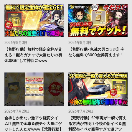
2026年8月3日
2026年8月3日
【荒野行動】無料で限定金枠が貰
【荒野行動×鬼滅の刃コラボ】今
える！配布ガチャで大当たりの初
なら無料で3000金券貰えます！
金車GETして神回にwww
2026年7月28日
2026年7月24日
金枠しか出ない激アツ確変タイ
【荒野行動】SP車両が一瞬で貰え
ム!? 無料で金車＆銃チケ大量にゲ
る方法が判明!? 今後の新イベ＆無
ットしたんだがwww【荒野行動】
料配布イベが豪華すぎて激アツ