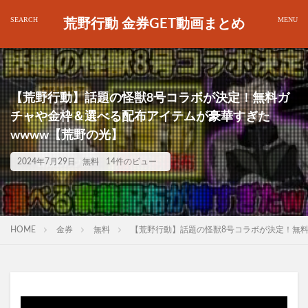
荒野行動 金券GET動画まとめ
【荒野行動】話題の怪獣8号コラボが決定！無料ガ
チャや金枠＆選べる配布アイテムが豪華すぎた
wwww【荒野の光】
2024年7月29日
無料
14件のビュー
HOME
金券
無料
【荒野行動】話題の怪獣8号コラボが決定！無料