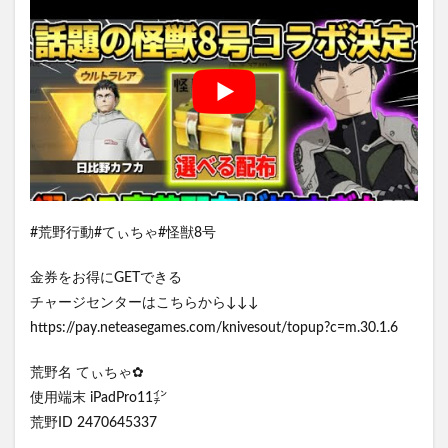
#荒野行動#てぃちゃ#怪獣8号
金券をお得にGETできる
チャージセンターはこちらから↓↓↓
https://pay.neteasegames.com/knivesout/topup?c=m.30.1.6
荒野名 てぃちゃ✿
使用端末 iPadPro11㌅
荒野ID 2470645337