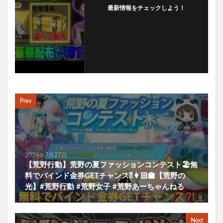
最新情報をチェックしよう！
フォローする
Prev
2024年7月27日
【荒野行動】荒野の夏ファッションコンテスト🏖️無
料でバインド金券GETチャンス⁈👩🏻‍🏫【荒野の
光】#荒野行動 #荒野女子 #荒野あーちゃんねる
Next