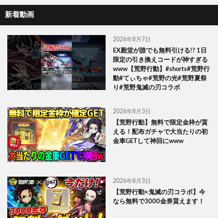
新着動画
2026年8月7日
EX殿堂が誰でも無料引ける!? 1日
限定の引き換えコードが神すぎる
www【荒野行動】#shorts#荒野行
動#てぃちゃ#荒野の光#荒野夏祭
り#荒野鬼滅の刃コラボ
2026年8月3日
【荒野行動】無料で限定金枠が貰
える！配布ガチャで大当たりの初
金車GETして神回にwww
2026年8月3日
【荒野行動×鬼滅の刃コラボ】今
なら無料で3000金券貰えます！