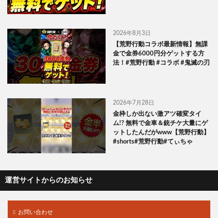
2026年8月3日
【荒野行動コラボ最新情報】無課
金で金券6000円分ゲットする方
法！#荒野行動 #コラボ #鬼滅の刃
2026年7月28日
金枠しか出ない激アツ確変タイ
ム!? 無料で金車＆銃チケ大量にゲ
ットしたんだがwww【荒野行動】
#shorts#荒野行動#てぃちゃ
運営サイトからのお知らせ
お問い合わせ