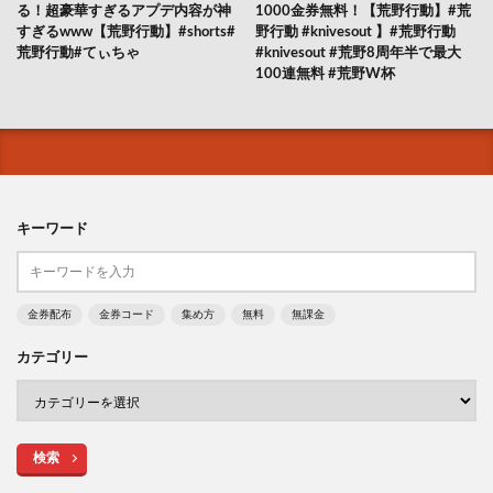
る！超豪華すぎるアプデ内容が神
1000金券無料！【荒野行動】#荒
すぎるwww【荒野行動】#shorts#
野行動 #knivesout 】#荒野行動
荒野行動#てぃちゃ
#knivesout #荒野8周年半で最大
100連無料 #荒野W杯
キーワード
金券配布
金券コード
集め方
無料
無課金
カテゴリー
検索