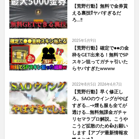
【荒野行動】無料で金券貰
える裏技⁉︎ヤバすぎるだ
ろ…‼︎
2025年5月9日
【荒野行動】確定で●●の金
枠をGET出来る！無料でSP
スキン狙ってガチャ引いた
らヤバすぎたwwww
2022年8月5日
2026年6月7日
【荒野行動】早く修正し
ろ。SAOのウイングがやば
すぎる…→煙も服も全てが
透ける…無料無課金ガチャ
リセマラプロ解説。こうや
こうど拡散のため👍お願い
します【アプデ最新情報攻