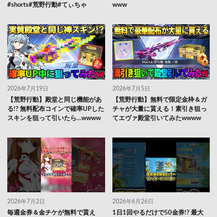
#shorts#荒野行動#てぃちゃ
www
2026年7月19日
2026年7月5日
【荒野行動】殿堂と同じ機能があ
【荒野行動】無料で限定金枠＆ガ
る!? 無料配布コインで確率UPした
チャが大量に貰える！素引き狙っ
スキンを狙って引いたら…wwww
てエヴァ殿堂引いてみたwwww
2026年7月2日
2026年6月26日
毎週金券＆金チケが無料で貰え
1日1回やるだけで50金券!? 最大