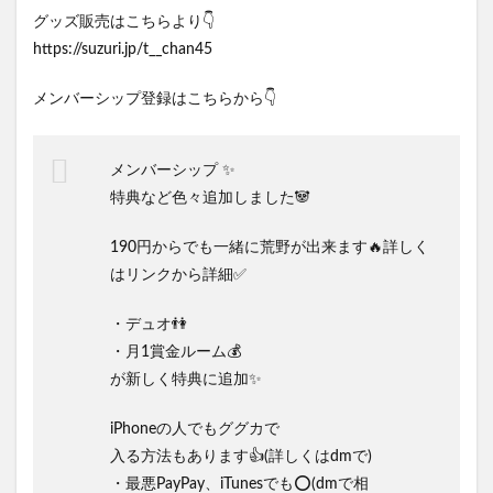
グッズ販売はこちらより👇
https://suzuri.jp/t__chan45
メンバーシップ登録はこちらから👇
メンバーシップ ✨
特典など色々追加しました🐼
190円からでも一緒に荒野が出来ます🔥詳しく
はリンクから詳細✅
・デュオ👫
・月1賞金ルーム💰
が新しく特典に追加✨
iPhoneの人でもググカで
入る方法もあります👍(詳しくはdmで)
・最悪PayPay、iTunesでも⭕️(dmで相