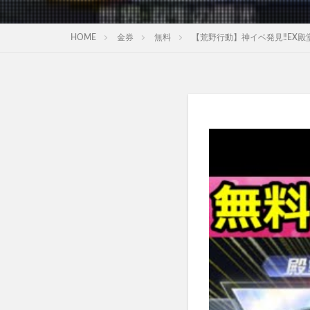
HOME
金券
無料
【荒野行動】神イベ発見‼EX殿