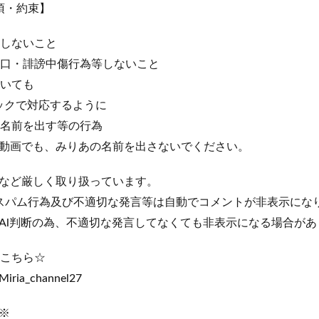
事項・約束】
しないこと
口・誹謗中傷行為等しないこと
いても
ックで対応するように
名前を出す等の行為
動画でも、みりあの名前を出さないでください。
など厳しく取り扱っています。
様上、スパム行為及び不適切な発言等は自動でコメントが非表示にな
Al判断の為、不適切な発言してなくても非表示になる場合があ
ントこちら☆
@Miria_channel27
※