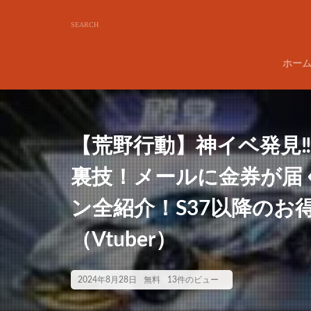
ホー
【荒野行動】神イベ発見
裏技！メールに金券が届
ン全紹介！S37以降のお
（Vtuber）
2024年8月28日
無料
13件のビュー