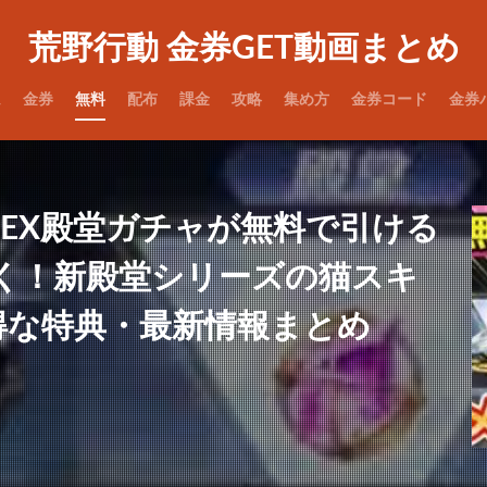
荒野行動 金券GET動画まとめ
ム
金券
無料
配布
課金
攻略
集め方
金券コード
金券
‼EX殿堂ガチャが無料で引ける
く！新殿堂シリーズの猫スキ
得な特典・最新情報まとめ