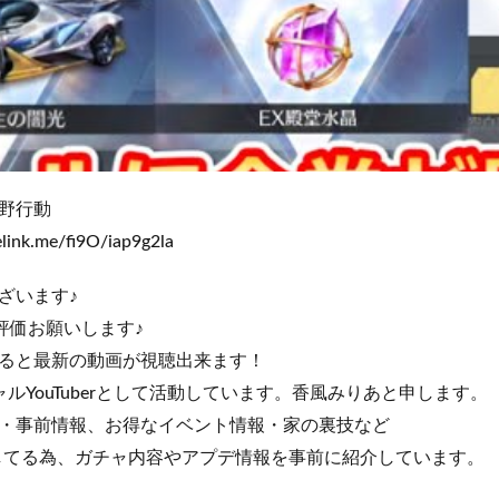
野行動
elink.me/fi9O/iap9g2la
ざいます♪
評価お願いします♪
ると最新の動画が視聴出来ます！
チャルYouTuberとして活動しています。香風みりあと申します。
・事前情報、お得なイベント情報・家の裏技など
してる為、ガチャ内容やアプデ情報を事前に紹介しています。