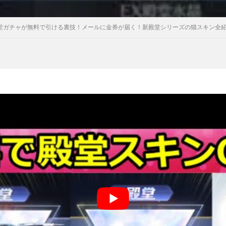
堂ガチャが無料で引ける裏技！メールに金券が届く！新殿堂シリーズの猫スキン全紹介！