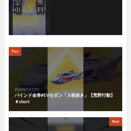
フォローする
Prev
2024年9月13日
バインド金券#EVセダン「３枚抜き」【荒野行動】
＃short
Next