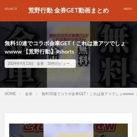
荒野行動 金券GET動画まとめ
無料10連でコラボ金車GET！これは激アツでしょ
wwww 【荒野行動】#shorts
2024年9月13日
金券
10件のビュー
HOME
金券
無料10連でコラボ金車GET！これは激アツでしょwwww 【荒