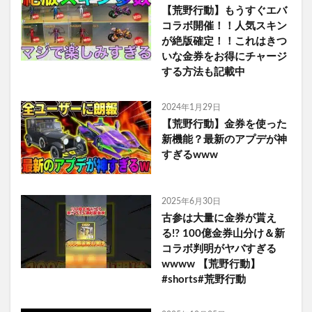
【荒野行動】もうすぐエバ
コラボ開催！！人気スキン
が絶版確定！！これはきつ
いな金券をお得にチャージ
する方法も記載中
2024年1月29日
【荒野行動】金券を使った
新機能？最新のアプデが神
すぎるwww
2025年6月30日
古参は大量に金券が貰え
る!? 100億金券山分け＆新
コラボ判明がヤバすぎる
wwww 【荒野行動】
#shorts#荒野行動