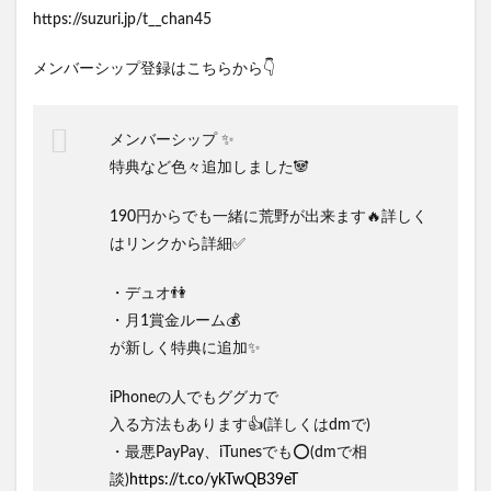
https://suzuri.jp/t__chan45
メンバーシップ登録はこちらから👇
メンバーシップ ✨
特典など色々追加しました🐼
190円からでも一緒に荒野が出来ます🔥詳しく
はリンクから詳細✅
・デュオ👫
・月1賞金ルーム💰
が新しく特典に追加✨
iPhoneの人でもググカで
入る方法もあります👍(詳しくはdmで)
・最悪PayPay、iTunesでも⭕️(dmで相
談)
https://t.co/ykTwQB39eT