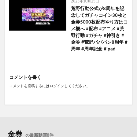
2025年10月25日
荒野行動公式が8周年を記
念してガチャコイン30枚と
金券5000枚配布やり方はコ
メ欄へ #配布 #アニメ #荒
野行動 #ガチャ #神引き #
金券 #荒野バババン8周年 #
周年 #周年記念 #ipad
コメントを書く
コメントを投稿するには
ログイン
してください。
金券
の最新動画8件