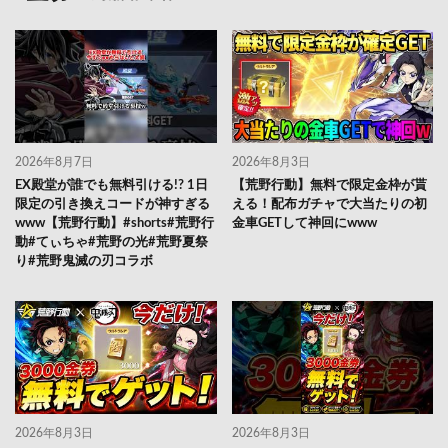
2026年8月7日
2026年8月3日
EX殿堂が誰でも無料引ける!? 1日
【荒野行動】無料で限定金枠が貰
限定の引き換えコードが神すぎる
える！配布ガチャで大当たりの初
www【荒野行動】#shorts#荒野行
金車GETして神回にwww
動#てぃちゃ#荒野の光#荒野夏祭
り#荒野鬼滅の刃コラボ
2026年8月3日
2026年8月3日