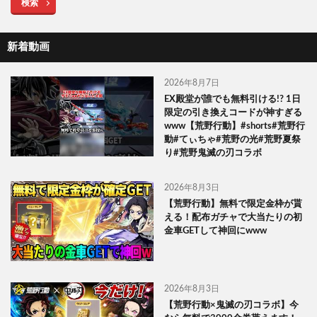
検索
新着動画
2026年8月7日
EX殿堂が誰でも無料引ける!? 1日
限定の引き換えコードが神すぎる
www【荒野行動】#shorts#荒野行
動#てぃちゃ#荒野の光#荒野夏祭
り#荒野鬼滅の刃コラボ
2026年8月3日
【荒野行動】無料で限定金枠が貰
える！配布ガチャで大当たりの初
金車GETして神回にwww
2026年8月3日
【荒野行動×鬼滅の刃コラボ】今