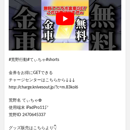
#荒野行動#てぃちゃ#shorts
金券をお得にGETできる
チャージセンターはこちらから↓↓↓
http://charge.knivesout.jp/?c=m.83kol6
荒野名 てぃちゃ✿
使用端末 iPadPro11㌅
荒野ID 2470645337
グッズ販売はこちらより👇