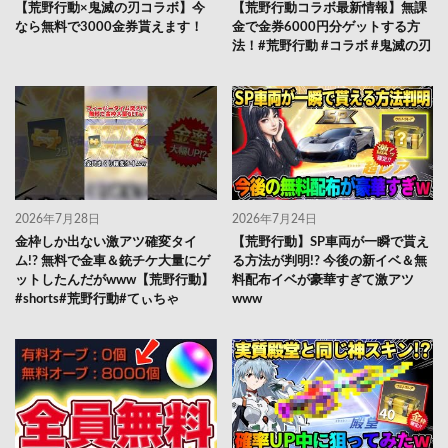
【荒野行動×鬼滅の刃コラボ】今
【荒野行動コラボ最新情報】無課
なら無料で3000金券貰えます！
金で金券6000円分ゲットする方
法！#荒野行動 #コラボ #鬼滅の刃
2026年7月28日
2026年7月24日
金枠しか出ない激アツ確変タイ
【荒野行動】SP車両が一瞬で貰え
ム!? 無料で金車＆銃チケ大量にゲ
る方法が判明!? 今後の新イベ＆無
ットしたんだがwww【荒野行動】
料配布イベが豪華すぎて激アツ
#shorts#荒野行動#てぃちゃ
www