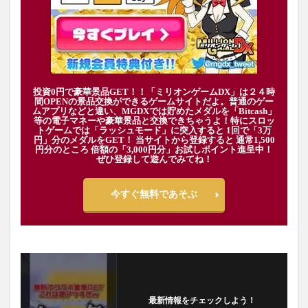
投資0円で豪華景品GET！！「ミリオンゲームDX」は２４時
間OPENの景品交換ができるゲームサイトだよ。普通のゲー
ムアプリなどと違い、MGDXでは貯めたメダルを「Bitcash」
等の電子マネーや豪華景品と交換できちゃうよ！特にスロッ
トゲームでは「ラッシュモード」に突入すると 1回で「3万
円」分のメダルをGET！ 当サイトから登録すると 通常1,500
円分のところ 倍額の「3,000円分」お試しポイント進呈中！
ぜひ登録して遊んでみてね！
今すぐ無料であそぶ
最新情報をチェックしよう！