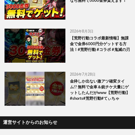
なら無料で3000金券貰えます！
2026年8月3日
【荒野行動コラボ最新情報】無課
金で金券6000円分ゲットする方
法！#荒野行動 #コラボ #鬼滅の刃
2026年7月28日
金枠しか出ない激アツ確変タイ
ム!? 無料で金車＆銃チケ大量にゲ
ットしたんだがwww【荒野行動】
#shorts#荒野行動#てぃちゃ
運営サイトからのお知らせ