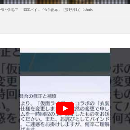
分割修正「1000バインド金券配布」【荒野行動】#shots