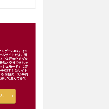
オンゲームDX」は２
ゲームサイトだよ。普
DXでは貯めたメダル
豪華景品と交換できちゃ
ッシュモード」に突
をGET！ 当サイト
ろ 倍額の「3,000円
登録して遊んでみて
ぶ