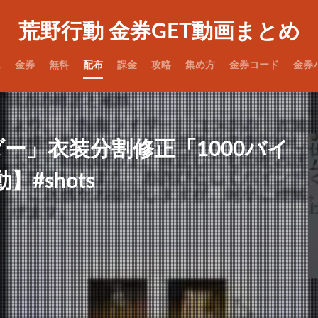
荒野行動 金券GET動画まとめ
ム
金券
無料
配布
課金
攻略
集め方
金券コード
金券
ー」衣装分割修正「1000バイ
#shots