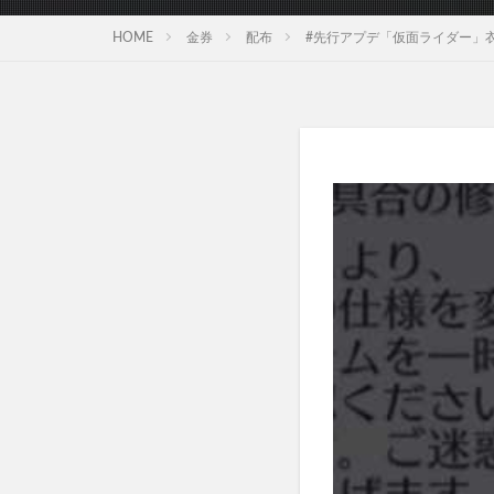
HOME
金券
配布
#先行アプデ「仮面ライダー」衣装