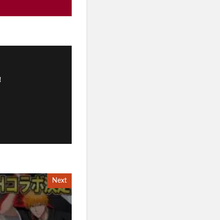
！
Next