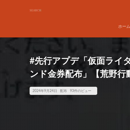
ホー
#先行アプデ「仮面ライダ
ンド金券配布」【荒野行動】
2024年9月24日
配布
93件のビュー