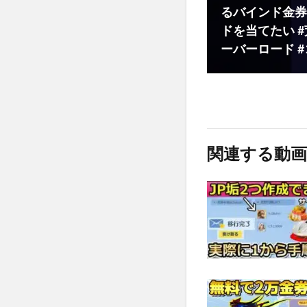
るバインド金券
ドを当てたい #荒野
ーバーロード #コ
関連する動画