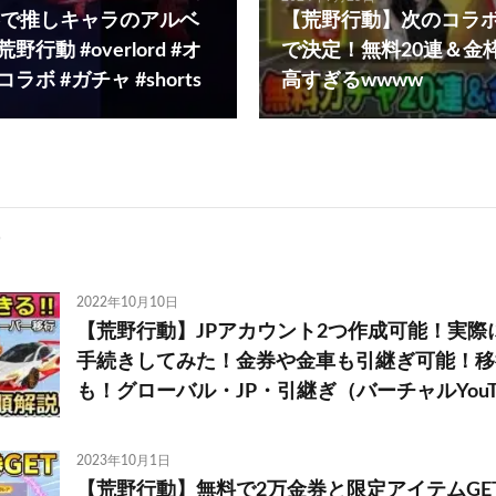
で推しキャラのアルベ
【荒野行動】次のコラボは
行動 #overlord #オ
で決定！無料20連＆金
ラボ #ガチャ #shorts
高すぎるwwww
2022年10月10日
【荒野行動】JPアカウント2つ作成可能！実際
手続きしてみた！金券や金車も引継ぎ可能！移
も！グローバル・JP・引継ぎ（バーチャルYouTu
2023年10月1日
【荒野行動】無料で2万金券と限定アイテムGE