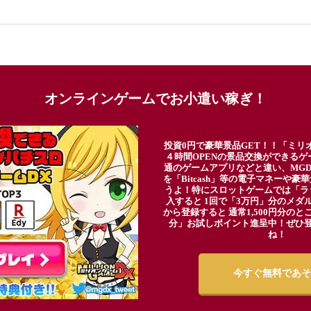
オンラインゲームでお小遣い稼ぎ！
投資0円で豪華景品GET！！「ミリ
４時間OPENの景品交換ができる
通のゲームアプリなどと違い、MG
を「Bitcash」等の電子マネーや
うよ！特にスロットゲームでは「ラ
入すると 1回で「3万円」分のメダル
から登録すると 通常1,500円分のとこ
分」お試しポイント進呈中！ぜひ
ね！
今すぐ無料であそ