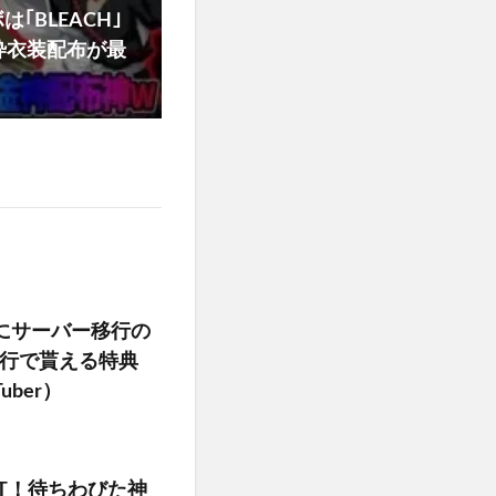
｢BLEACH｣
枠衣装配布が最
にサーバー移行の
行で貰える特典
ber）
T！待ちわびた神