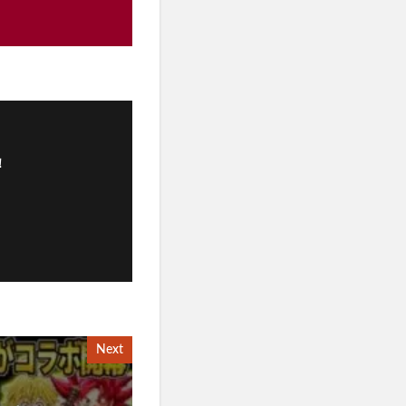
！
Next