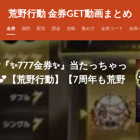
荒野行動 金券GET動画まとめ
ム
金券
無料
配布
課金
攻略
集め方
金券コード
金券
️『✨777金券✨』当たっちゃっ
️💕【荒野行動】【7周年も荒野