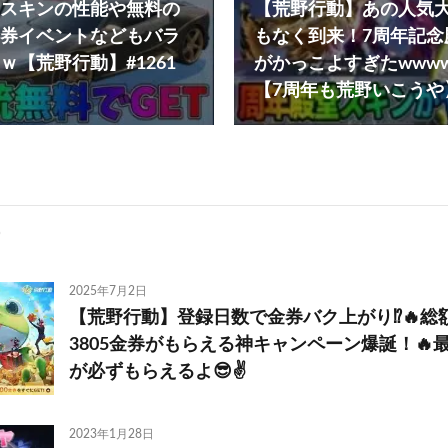
スキンの性能や無料の
【荒野行動】あの人気
券イベントなどもバラ
もなく到来！7周年記念
ｗ【荒野行動】#1261
がかっこよすぎたwww
【7周年も荒野いこうや
2025年7月2日
【荒野行動】登録日数で金券バク上がり⁉️🔥総額
3805金券がもらえる神キャンペーン爆誕！🔥最
が必ずもらえるよ😎✌️
2023年1月28日