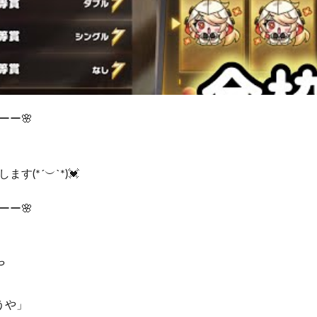
ーー🌸
す(*´︶`*)💓
ーー🌸
や
うや」