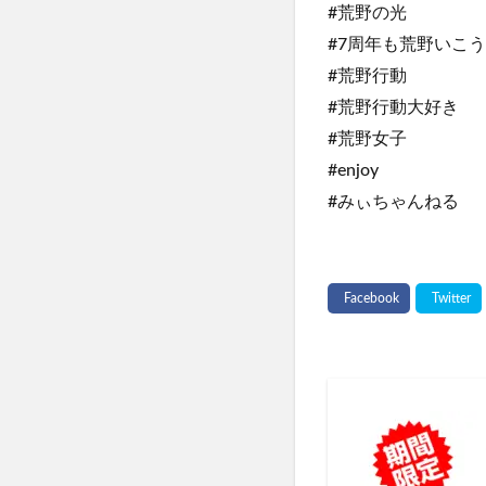
#荒野の光
#7周年も荒野いこ
#荒野行動
#荒野行動大好き
#荒野女子
#enjoy
#みぃちゃんねる