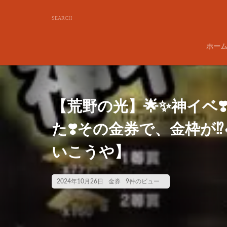
ホー
【荒野の光】🌟✨神イベ❣
た❣️その金券で、金枠が⁉
いこうや】
2024年10月26日
金券
9件のビュー