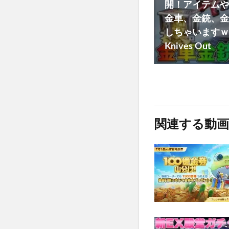
開！アイテムや
金車、金銃、金
しちゃいますｗ
Knives Out
関連する動画