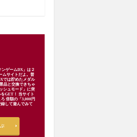
オンゲームDX」は２
ゲームサイトだよ。普
DXでは貯めたメダル
豪華景品と交換できちゃ
ッシュモード」に突
をGET！ 当サイト
ろ 倍額の「3,000円
登録して遊んでみて
ぶ