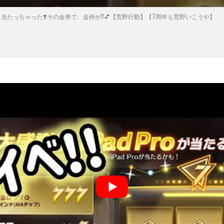
✨』当たっちゃった❣️その金券で、金枠が⁉️💕【荒野行動】【7周年も荒野いこうや】