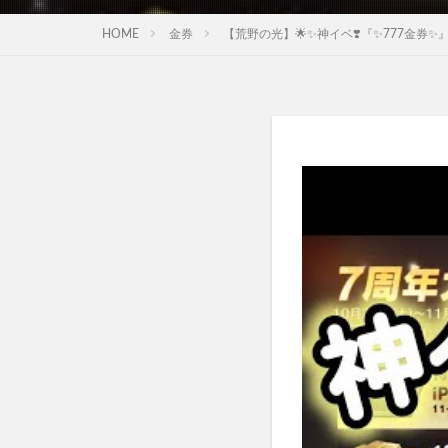
HOME
金券
【荒野の光】🌟✨神イベ❣️『✨777金券