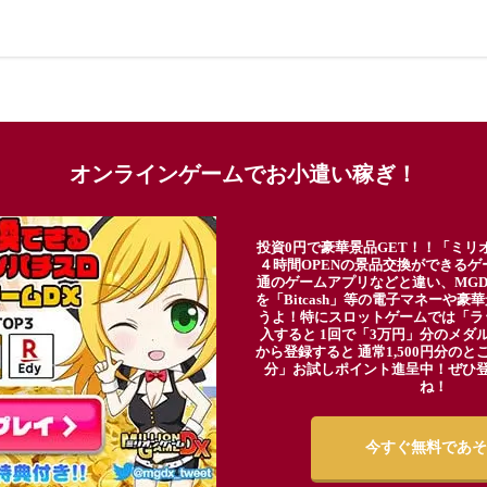
オンラインゲームでお小遣い稼ぎ！
投資0円で豪華景品GET！！「ミリ
４時間OPENの景品交換ができる
通のゲームアプリなどと違い、MG
を「Bitcash」等の電子マネーや
うよ！特にスロットゲームでは「ラ
入すると 1回で「3万円」分のメダル
から登録すると 通常1,500円分のとこ
分」お試しポイント進呈中！ぜひ
ね！
今すぐ無料であそ