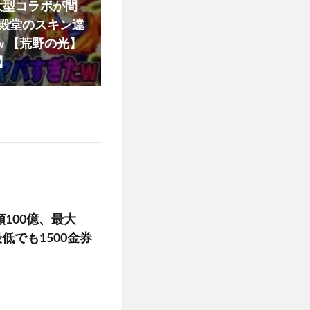
大型コラボが間
殿堂のスキン達
w 【荒野の光】
】
100億、最大
低でも1500金券