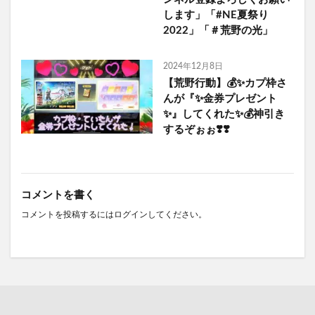
します」「#NE夏祭り
2022」「＃荒野の光」
2024年12月8日
【荒野行動】💰✨カプ枠さ
んが『✨金券プレゼント
✨』してくれた✨💰神引き
するぞぉぉ❣️❣️
コメントを書く
コメントを投稿するには
ログイン
してください。