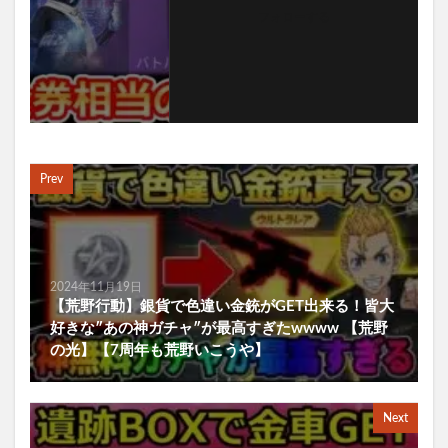
フォローする
Prev
2024年11月19日
【荒野行動】銀貨で色違い金銃がGET出来る！皆大
好きな″あの神ガチャ″が最高すぎたwwww 【荒野
の光】【7周年も荒野いこうや】
Next