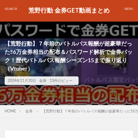
荒野行動 金券GET動画まとめ
【荒野行動】７年前のバトルパス報酬が超豪華だっ
た‼6万金券相当の配布＆パスワード解析で金券パッ
ク！歴代バトルパス報酬シーズン15まで振り返り
（Vtuber）
2024年11月20日
金券
13件のビュー
HOME
金券
【荒野行動】７年前のバトルパス報酬が超豪華だった‼6万