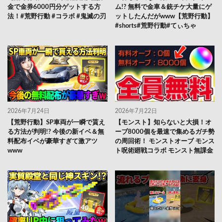
金で金券6000円分ゲットする方
ム!? 無料で金車＆銃チケ大量にゲ
法！#荒野行動 #コラボ #鬼滅の刃
ットしたんだがwww【荒野行動】
#shorts#荒野行動#てぃちゃ
2026年7月24日
2026年7月22日
【荒野行動】SP車両が一瞬で貰え
【モンスト】知らないと大損！オ
る方法が判明!? 今後の新イベ＆無
ーブ8000個を最速で集めるガチ勢
料配布イベが豪華すぎて激アツ
の周回術！ モンストオーブ モンス
www
ト呪術廻戦コラボ モンスト無課金