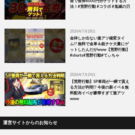
金で金券6000円分ゲットする方
法！#荒野行動 #コラボ #鬼滅の刃
2026年7月28日
金枠しか出ない激アツ確変タイ
ム!? 無料で金車＆銃チケ大量にゲ
ットしたんだがwww【荒野行動】
#shorts#荒野行動#てぃちゃ
2026年7月24日
【荒野行動】SP車両が一瞬で貰え
る方法が判明!? 今後の新イベ＆無
料配布イベが豪華すぎて激アツ
www
運営サイトからのお知らせ