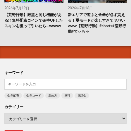
2026年7月19日
2026年7月16日
【荒野行動】殿堂と同じ機能があ
新エリアで遊ぶと金券が必ず貰え
る!? 無料配布コインで確率UPした
る！夏モードが楽しすぎてヤバい
スキンを狙って引いたら…wwww
www【荒野行動】#shorts#荒野行
動#てぃちゃ
キーワード
金券配布
金券コード
集め方
無料
無課金
カテゴリー