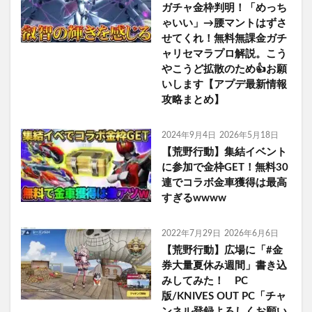
ガチャ金枠判明！「めっち
ゃいい」→腰マントはずさ
せてくれ！無料無課金ガチ
ャリセマラプロ解説。こう
やこうど拡散のため👍お願
いします【アプデ最新情報
攻略まとめ】
2024年9月4日
2026年5月18日
【荒野行動】集結イベント
に参加で金枠GET！無料30
連でコラボ金車獲得は最高
すぎるwwww
2022年7月29日
2026年6月6日
【荒野行動】広場に「#金
券大量夏休み週間」書き込
みしてみた！ PC
版/KNIVES OUT PC「チャ
ンネル登録よろしくお願い