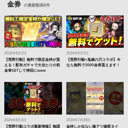
金券
の最新動画8件
2026年8月3日
2026年8月3日
【荒野行動】無料で限定金枠が貰
【荒野行動×鬼滅の刃コラボ】今
える！配布ガチャで大当たりの初
なら無料で3000金券貰えます！
金車GETして神回にwww
2026年8月3日
2026年7月28日
【荒野行動コラボ最新情報】無課
金枠しか出ない激アツ確変タイ