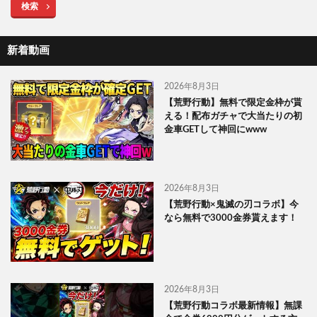
検索
新着動画
2026年8月3日
【荒野行動】無料で限定金枠が貰
える！配布ガチャで大当たりの初
金車GETして神回にwww
2026年8月3日
【荒野行動×鬼滅の刃コラボ】今
なら無料で3000金券貰えます！
2026年8月3日
【荒野行動コラボ最新情報】無課