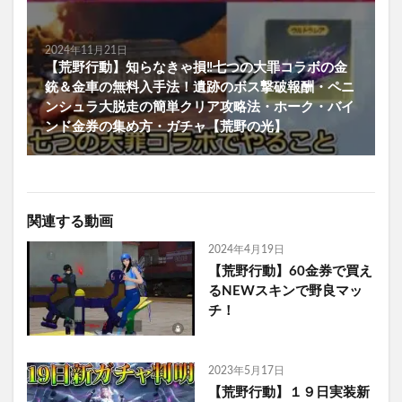
2024年11月21日
【荒野行動】知らなきゃ損‼七つの大罪コラボの金
銃＆金車の無料入手法！遺跡のボス撃破報酬・ペニ
ンシュラ大脱走の簡単クリア攻略法・ホーク・バイ
ンド金券の集め方・ガチャ【荒野の光】
関連する動画
2024年4月19日
【荒野行動】60金券で買え
るNEWスキンで野良マッ
チ！
2023年5月17日
【荒野行動】１９日実装新