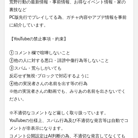
荒野行動の最新情報・事前情報、お得なイベント情報・家の
裏技など
PC版先行でプレイしてる為、ガチャ内容やアプデ情報を事前
に紹介しています。
【YouTubeの禁止事項・約束】
①コメント欄で喧嘩しないこと
②他の人に対する悪口・誹謗中傷行為等しないこと
③スパム・荒らしがいても
反応せず無視･ブロックで対応するように
④他の実況者さんの名前を出す等の行為
※他の実況者さんの動画でも、みりあの名前を出さないでく
ださい。
※不適切なコメントなど厳しく取り扱っています。
YouTubeの仕様上、スパム行為及び不適切な発言等は自動でコ
メントが非表示になります。
コメント公開設定はAl判断の為、不適切な発言してなくても