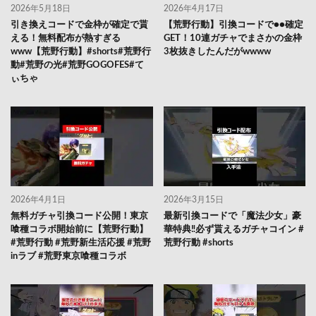
2026年5月18日
2026年4月17日
引き換えコードで金枠が確定で貰
【荒野行動】引換コードで●●確定
える！無料配布が熱すぎる
GET！10連ガチャでまさかの金枠
www【荒野行動】#shorts#荒野行
3枚抜きしたんだがwwww
動#荒野の光#荒野GOGOFES#て
ぃちゃ
2026年4月1日
2026年3月15日
無料ガチャ引換コード公開！東京
最新引換コードで「魔法少女」豪
喰種コラボ開始前に【荒野行動】
華特典‼️必ず貰えるガチャコイン #
#荒野行動 #荒野新生活応援 #荒野
荒野行動 #shorts
inラブ #荒野東京喰種コラボ