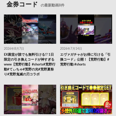
金券コード
の最新動画8件
2026年8月7日
2026年7月14日
EX殿堂が誰でも無料引ける!? 1日
エヴァガチャがお得に引ける「引
限定の引き換えコードが神すぎる
換コード」公開！【荒野行動】#
www【荒野行動】#shorts#荒野行
荒野行動 #shorts
動#てぃちゃ#荒野の光#荒野夏祭
り#荒野鬼滅の刃コラボ