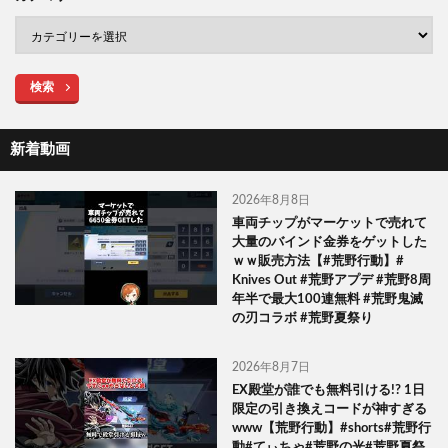
検索
新着動画
2026年8月8日
車両チップがマーケットで売れて
大量のバインド金券をゲットした
ｗｗ販売方法【#荒野行動】#
Knives Out #荒野アプデ #荒野8周
年半で最大100連無料 #荒野鬼滅
の刃コラボ #荒野夏祭り
2026年8月7日
EX殿堂が誰でも無料引ける!? 1日
限定の引き換えコードが神すぎる
www【荒野行動】#shorts#荒野行
動#てぃちゃ#荒野の光#荒野夏祭