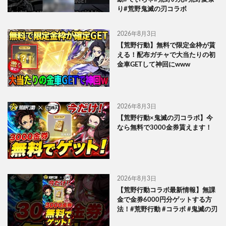
り#荒野鬼滅の刃コラボ
2026年8月3日
【荒野行動】無料で限定金枠が貰
える！配布ガチャで大当たりの初
金車GETして神回にwww
2026年8月3日
【荒野行動×鬼滅の刃コラボ】今
なら無料で3000金券貰えます！
2026年8月3日
【荒野行動コラボ最新情報】無課
金で金券6000円分ゲットする方
法！#荒野行動 #コラボ #鬼滅の刃