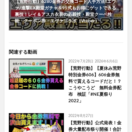
【荒野行動】6280金券の交換コード入手方法‼エヴ
ァ/進撃EX殿堂ガチャ＆95式もお得にゲットできる
裏技！レイ＆アスカ衣装の必殺技・殿堂クーペ性
能・クーポン券・エヴァコラボ（Vtuber）
関連する動画
2022年7月28日
2026年6月6日
【荒野行動】【夏休み荒野
特別金券606】606金券無
料で貰えるコードだと！？
こうやこうど 無料金券配
布 検証「#NE夏祭り
2022」
2022年8月27日
【荒野行動】公式発表！金
券大量配布祭り開催！合計