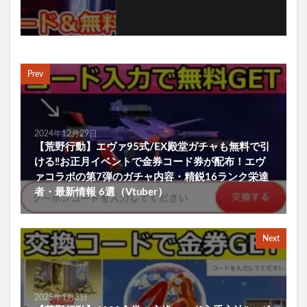
Prev
2024年12月29日
【荒野行動】エヴァ95式/EX殿堂ガチャも無料で引
ける‼お正月イベントで金券コード券が配布！エヴ
ァコラボの第7弾のガチャ内容・精鋭16ランク栄達
者・最新情報 6選（Vtuber）
Next
2025年1月3日