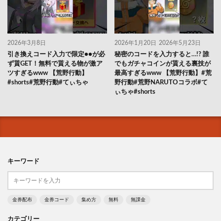
2026年3月8日
2026年1月20日
2026年5月23日
引き換えコード入力で限定●●が必
秘密のコードを入力すると…!? 誰
ず貰GET！無料で貰える物が激ア
でもガチャコインが貰える裏技が
ツすぎるwww 【荒野行動】
最高すぎるwww 【荒野行動】#荒
#shorts#荒野行動#てぃちゃ
野行動#荒野NARUTOコラボ#て
ぃちゃ#shorts
キーワード
金券配布
金券コード
集め方
無料
無課金
カテゴリー