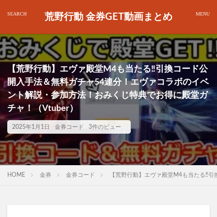
荒野行動 金券GET動画まとめ
【荒野行動】エヴァ殿堂M4も当たる‼引換コード公
開入手法＆無料ガチャ54連分！エヴァコラボのイベ
ント解説・参加方法！おみくじ特典でお得に殿堂ガ
チャ！（Vtuber）
2025年1月1日
金券コード
3件のビュー
HOME
金券
金券コード
【荒野行動】エヴァ殿堂M4も当たる‼引