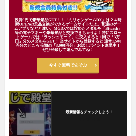
投資0円で豪華景品GET！！「ミリオンゲームDX」は２４時
間OPENの景品交換ができるゲームサイトだよ。普通のゲー
ムアプリなどと違い、MGDXでは貯めたメダルを「Bitcash」
等の電子マネーや豪華景品と交換できちゃうよ！特にスロッ
トゲームでは「ラッシュモード」に突入すると 1回で「3万
円」分のメダルをGET！ 当サイトから登録すると 通常1,500
円分のところ 倍額の「3,000円分」お試しポイント進呈中！
ぜひ登録して遊んでみてね！
今すぐ無料であそぶ
最新情報をチェックしよう！
フォローする