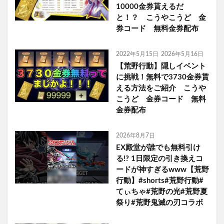
10000金券貰えるだ
と！？ こうやこうど 金
券コード 無料金券配布
2022年5月15日
2026年5月16日
【荒野行動】隠しイベント
に挑戦！無料で3730金券貰
える方法をご紹介 こうや
こうど 金券コード 無料
金券配布
2026年8月7日
EX殿堂が誰でも無料引け
る!? 1日限定の引き換えコ
ードが神すぎるwww【荒野
行動】#shorts#荒野行動#
てぃちゃ#荒野の光#荒野夏
祭り#荒野鬼滅の刃コラボ