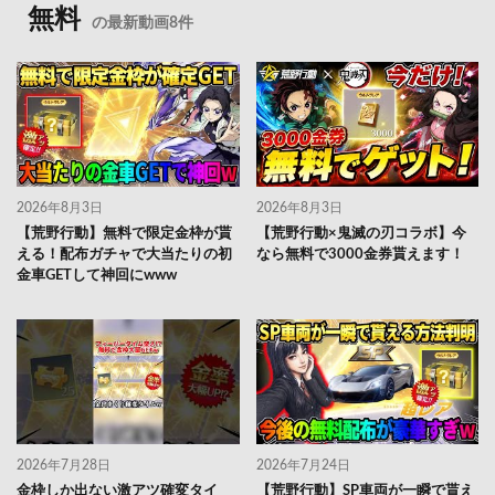
無料
の最新動画8件
2026年8月3日
2026年8月3日
【荒野行動】無料で限定金枠が貰
【荒野行動×鬼滅の刃コラボ】今
える！配布ガチャで大当たりの初
なら無料で3000金券貰えます！
金車GETして神回にwww
2026年7月28日
2026年7月24日
金枠しか出ない激アツ確変タイ
【荒野行動】SP車両が一瞬で貰え