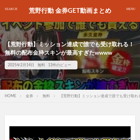
荒野行動 金券GET動画まとめ
【荒野行動】ミッション達成で誰でも受け取れる！
無料の配布金枠スキンが最高すぎたwwww
2025年2月14日
無料
13件のビュー
HOME
金券
無料
【荒野行動】ミッション達成で誰でも受け取れる