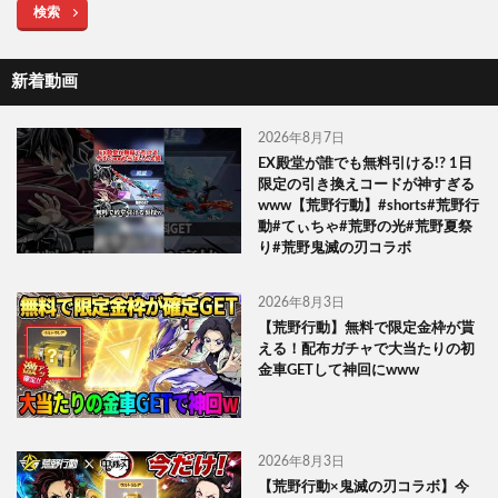
検索
新着動画
2026年8月7日
EX殿堂が誰でも無料引ける!? 1日
限定の引き換えコードが神すぎる
www【荒野行動】#shorts#荒野行
動#てぃちゃ#荒野の光#荒野夏祭
り#荒野鬼滅の刃コラボ
2026年8月3日
【荒野行動】無料で限定金枠が貰
える！配布ガチャで大当たりの初
金車GETして神回にwww
2026年8月3日
【荒野行動×鬼滅の刃コラボ】今