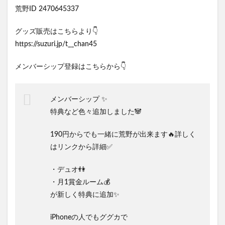
荒野ID 2470645337
グッズ販売はこちらより👇
https://suzuri.jp/t__chan45
メンバーシップ登録はこちらから👇
メンバーシップ ✨
特典など色々追加しました🐼
190円からでも一緒に荒野が出来ます🔥詳しく
はリンクから詳細✅
・デュオ👫
・月1賞金ルーム💰
が新しく特典に追加✨
iPhoneの人でもググカで