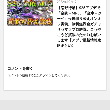
2022年10月12日
【荒野行動】S26アプデで
「金銃＝MP5」「金車＝ク
ーペ」→銃切り替えオンオ
フ実装。無料無課金ガチャ
リセマラプロ解説。こうや
こうど拡散のため👍お願い
します【アプデ最新情報攻
略まとめ】
コメントを書く
コメントを投稿するには
ログイン
してください。