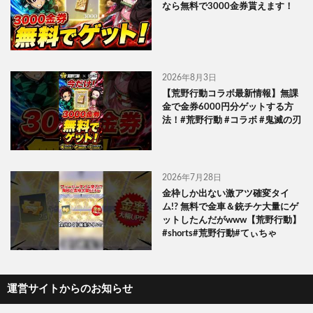
なら無料で3000金券貰えます！
2026年8月3日
【荒野行動コラボ最新情報】無課
金で金券6000円分ゲットする方
法！#荒野行動 #コラボ #鬼滅の刃
2026年7月28日
金枠しか出ない激アツ確変タイ
ム!? 無料で金車＆銃チケ大量にゲ
ットしたんだがwww【荒野行動】
#shorts#荒野行動#てぃちゃ
運営サイトからのお知らせ