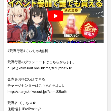
#荒野行動#てぃちゃ#無料
荒野行動のダウンロードはこちらから↓↓↓
https://knivesout.onelink.me/fi9O/dca36lku
金券をお得にGETできる
チャージセンターはこちらから↓↓↓
http://charge.knivesout.jp/?c=m.83kol6
荒野名 てぃちゃ✿
使用端末 iPadPro11㌅