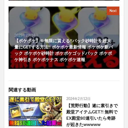
Next
2025年2月14日
【ポケポケ】※無限に貰える!!パック砂時計を超大
量にGETする方法!! ポケポケ最新情報 ポケポケ新パ
ック ポケポケ砂時計 ポケポケゴッドパック ポケポ
ケ神引き ポケポケナス ポケポケ速報
関連する動画
2024年2月12日
【荒野行動】遂に素引きで
殿堂アイテムGET?! 無料で
EX殿堂80連引いたら奇跡
が起きたwwwww