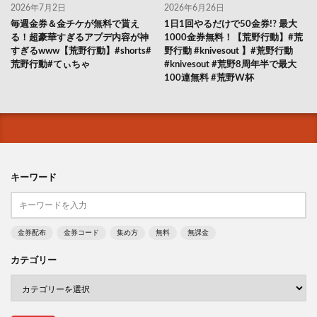
2026年7月2日
2026年6月26日
毎週金券＆金チケが無料で貰え
1日1回やるだけで50金券!? 最大
る！超豪華すぎるアプデ内容が神
1000金券無料！【荒野行動】#荒
すぎるwww【荒野行動】#shorts#
野行動 #knivesout 】#荒野行動
荒野行動#てぃちゃ
#knivesout #荒野8周年半で最大
100連無料 #荒野W杯
キーワード
金券配布
金券コード
集め方
無料
無課金
カテゴリー