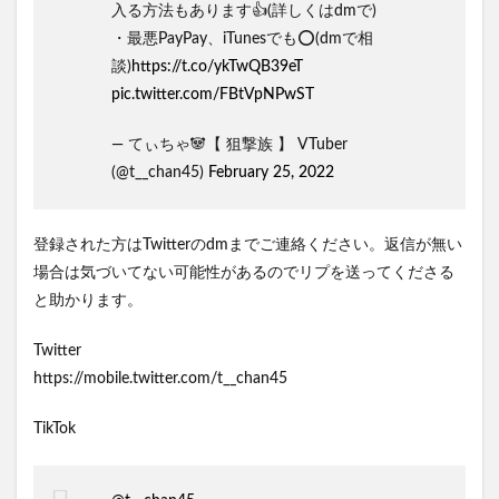
入る方法もあります👍(詳しくはdmで)
・最悪PayPay、iTunesでも⭕️(dmで相
談)
https://t.co/ykTwQB39eT
pic.twitter.com/FBtVpNPwST
— てぃちゃ🐼【 狙撃族 】 VTuber
(@t__chan45)
February 25, 2022
登録された方はTwitterのdmまでご連絡ください。返信が無い
場合は気づいてない可能性があるのでリプを送ってくださる
と助かります。
Twitter
https://mobile.twitter.com/t__chan45
TikTok