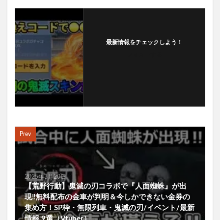
最新情報をチェックしよう！
フォローする
Prev
2025年3月20日
【荒野行動】鬼滅の刃コラボで『人面蜘蛛』が出
現‼無料配布の金車が判明＆今しかできない金券の
集め方！SP枠・無限列車・鬼滅の刃/イベント/最新
情報 9選（Vtuber）