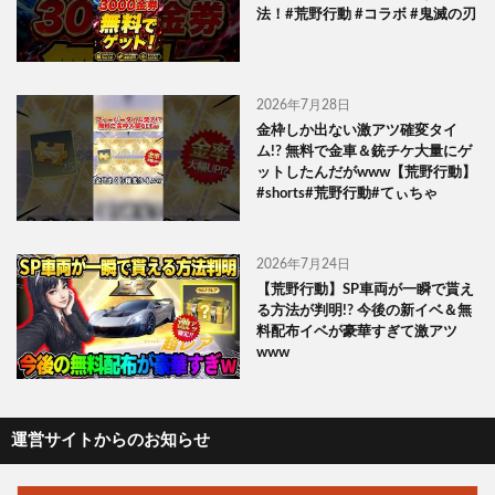
法！#荒野行動 #コラボ #鬼滅の刃
2026年7月28日
金枠しか出ない激アツ確変タイ
ム!? 無料で金車＆銃チケ大量にゲ
ットしたんだがwww【荒野行動】
#shorts#荒野行動#てぃちゃ
2026年7月24日
【荒野行動】SP車両が一瞬で貰え
る方法が判明!? 今後の新イベ＆無
料配布イベが豪華すぎて激アツ
www
運営サイトからのお知らせ