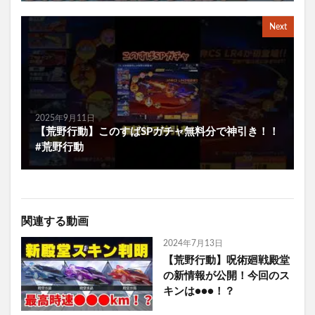
Next
2025年9月11日
【荒野行動】このすばSPガチャ無料分で神引き！！
#荒野行動
関連する動画
2024年7月13日
【荒野行動】呪術廻戦殿堂
の新情報が公開！今回のス
キンは●●●！？