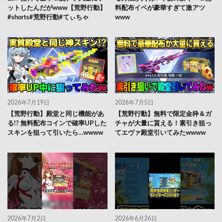
ットしたんだがwww【荒野行動】
料配布イベが豪華すぎて激アツ
#shorts#荒野行動#てぃちゃ
www
2026年7月19日
2026年7月5日
【荒野行動】殿堂と同じ機能があ
【荒野行動】無料で限定金枠＆ガ
る!? 無料配布コインで確率UPした
チャが大量に貰える！素引き狙っ
スキンを狙って引いたら…wwww
てエヴァ殿堂引いてみたwwww
2026年7月2日
2026年6月26日