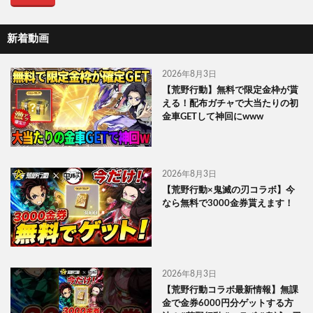
新着動画
2026年8月3日
【荒野行動】無料で限定金枠が貰
える！配布ガチャで大当たりの初
金車GETして神回にwww
2026年8月3日
【荒野行動×鬼滅の刃コラボ】今
なら無料で3000金券貰えます！
2026年8月3日
【荒野行動コラボ最新情報】無課
金で金券6000円分ゲットする方