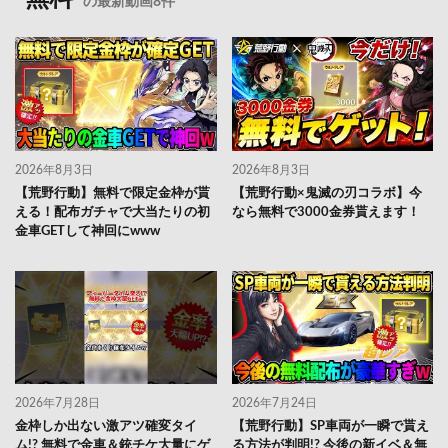
の最新動画8件
2026年8月3日
2026年8月3日
【荒野行動】無料で限定金枠が貰
【荒野行動×鬼滅の刃コラボ】今
える！配布ガチャで大当たりの初
なら無料で3000金券貰えます！
金車GETして神回にwww
2026年7月28日
2026年7月24日
金枠しか出ない激アツ確変タイ
【荒野行動】SP車両が一瞬で貰え
ム!? 無料で金車＆銃チケ大量にゲ
る方法が判明!? 今後の新イベ＆無