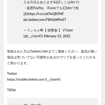
入る方法もあります👍(詳しくはdmで)
・最悪PayPay、iTunesでも⭕️(dmで相
談)
https://t.co/ykTwQB39eT
pic.twitter.com/FBtVpNPwST
— てぃちゃ🐼【 狙撃族 】 VTuber
(@t__chan45)
February 25, 2022
登録された方はTwitterのdmまでご連絡ください。返信が無い
場合は気づいてない可能性があるのでリプを送ってくださる
と助かります。
Twitter
https://mobile.twitter.com/t__chan45
TikTok