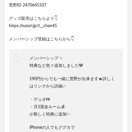
荒野ID 2470645337
グッズ販売はこちらより👇
https://suzuri.jp/t__chan45
メンバーシップ登録はこちらから👇
メンバーシップ ✨
特典など色々追加しました🐼
190円からでも一緒に荒野が出来ます🔥詳しく
はリンクから詳細✅
・デュオ👫
・月1賞金ルーム💰
が新しく特典に追加✨
iPhoneの人でもググカで