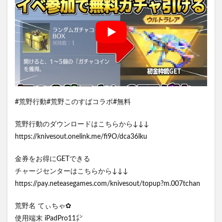
#荒野行動#荒野このすばコラボ#無料
荒野行動のダウンロードはこちらから↓↓↓
https://knivesout.onelink.me/fi9O/dca36lku
金券をお得にGETできる
チャージセンターはこちらから↓↓↓
https://pay.neteasegames.com/knivesout/topup?m.007tchan
荒野名 てぃちゃ✿
使用端末 iPadPro11㌅