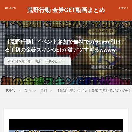
荒野行動 金券GET動画まとめ
【荒野行動】イベント参加で無料でガチャが引け
る！初の金銃スキンGETが激アツすぎるwwww
2025年9月10日
無料
6件のビュー
HOME
金券
無料
【荒野行動】イベント参加で無料でガチャが引け