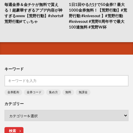
毎週金券＆金チケが無料で貰え
1日1回やるだけで50金券!? 最大
る！超豪華すぎるアプデ内容が神
1000金券無料！【荒野行動】#荒
すぎるwww【荒野行動】#shorts#
野行動 #knivesout 】#荒野行動
荒野行動#てぃちゃ
#knivesout #荒野8周年半で最大
100連無料 #荒野W杯
キーワード
金券配布
金券コード
集め方
無料
無課金
カテゴリー
検索