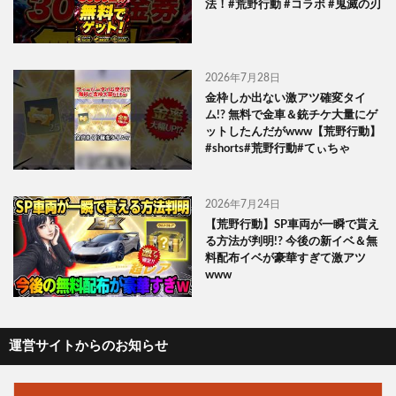
法！#荒野行動 #コラボ #鬼滅の刃
2026年7月28日
金枠しか出ない激アツ確変タイ
ム!? 無料で金車＆銃チケ大量にゲ
ットしたんだがwww【荒野行動】
#shorts#荒野行動#てぃちゃ
2026年7月24日
【荒野行動】SP車両が一瞬で貰え
る方法が判明!? 今後の新イベ＆無
料配布イベが豪華すぎて激アツ
www
運営サイトからのお知らせ