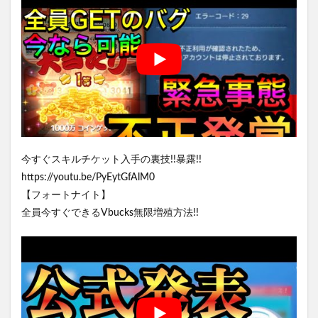
今すぐスキルチケット入手の裏技!!暴露!!
https://youtu.be/PyEytGfAlM0
【フォートナイト】
全員今すぐできるVbucks無限増殖方法!!