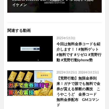
イケメン
関連する動画
2025年5月3日
今回は無料金券コードを紹
介します！！#無料ゲット
#無料です #リゼロ #荒野行
動 #荒野行動iphone勢
2022年3月25日
2026年3月15日
【荒野行動】無限金券到
来！ガチで誰でも無料で金
券が貰える禁断の裏技 こ
うやこうど 金券コード
無料金券配布 GMコマン
ド