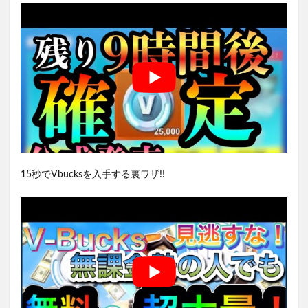
15秒でVbucksを入手する裏ワザ!!