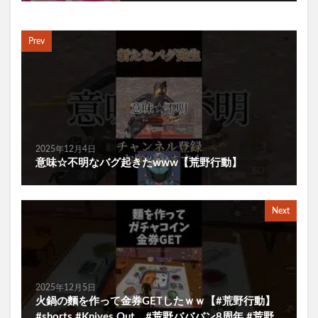
Prev
2025年12月4日
意味☆不明なバグ起きたwww【荒野行動】
Next
2025年12月5日
火鍋の麵を作って金券GETしたｗｗ【#荒野行動】
#shorts #Knives Out #荒野バババン8周年 #荒野