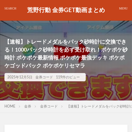
荒野行動 金券GET動画まとめ
【速報】トレードメダルをパック砂時計に交換でき
る！1000パック砂時計を必ず受け取れ！ポケポケ砂
時計 ポケポケ最新情報 ポケポケ最強デッキ ポケポ
ケゴッドパック ポケポケリセマラ
2025年12月5日
金券コード
119件のビュー
HOME
金券
金券コード
【速報】トレードメダルをパック砂時計に