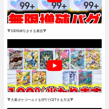
🔻100%神引きする裏技🔻
🔻大量ポケゴールドを0円でGETする方法🔻