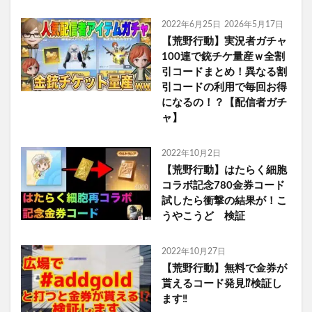
2022年6月25日
2026年5月17日
【荒野行動】実況者ガチャ
100連で銃チケ量産ｗ全割
引コードまとめ！異なる割
引コードの利用で毎回お得
になるの！？【配信者ガチ
ャ】
2022年10月2日
【荒野行動】はたらく細胞
コラボ記念780金券コード
試したら衝撃の結果が！こ
うやこうど 検証
2022年10月27日
【荒野行動】無料で金券が
貰えるコード発見⁉️検証し
ます‼️