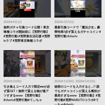
2026年4月1日
2026年3月15日
無料ガチャ引換コード公開！東京
最新引換コードで「魔法少女」豪
喰種コラボ開始前に【荒野行動】
華特典‼️必ず貰えるガチャコイン #
#荒野行動 #荒野新生活応援 #荒野
荒野行動 #shorts
inラブ #荒野東京喰種コラボ
2026年3月8日
2026年1月20日
2026年5月23日
引き換えコード入力で限定●●が必
秘密のコードを入力すると…!? 誰
ず貰GET！無料で貰える物が激ア
でもガチャコインが貰える裏技が
ツすぎるwww 【荒野行動】
最高すぎるwww 【荒野行動】#荒
#shorts#荒野行動#てぃちゃ
野行動#荒野NARUTOコラボ#て
ぃちゃ#shorts