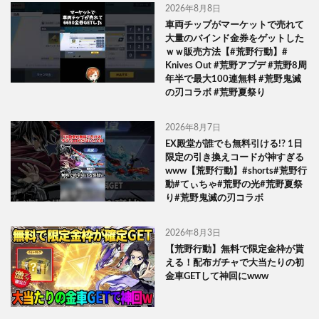
2026年8月8日
車両チップがマーケットで売れて
大量のバインド金券をゲットした
ｗｗ販売方法【#荒野行動】#
Knives Out #荒野アプデ #荒野8周
年半で最大100連無料 #荒野鬼滅
の刃コラボ #荒野夏祭り
2026年8月7日
EX殿堂が誰でも無料引ける!? 1日
限定の引き換えコードが神すぎる
www【荒野行動】#shorts#荒野行
動#てぃちゃ#荒野の光#荒野夏祭
り#荒野鬼滅の刃コラボ
2026年8月3日
【荒野行動】無料で限定金枠が貰
える！配布ガチャで大当たりの初
金車GETして神回にwww