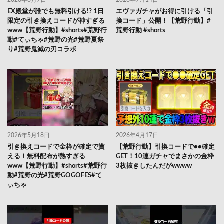
EX殿堂が誰でも無料引ける!? 1日
エヴァガチャがお得に引ける「引
限定の引き換えコードが神すぎる
換コード」公開！【荒野行動】#
www【荒野行動】#shorts#荒野行
荒野行動 #shorts
動#てぃちゃ#荒野の光#荒野夏祭
り#荒野鬼滅の刃コラボ
2026年5月18日
2026年4月17日
引き換えコードで金枠が確定で貰
【荒野行動】引換コードで●●確定
える！無料配布が熱すぎる
GET！10連ガチャでまさかの金枠
www【荒野行動】#shorts#荒野行
3枚抜きしたんだがwwww
動#荒野の光#荒野GOGOFES#て
ぃちゃ