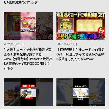
り#荒野鬼滅の刃コラボ
2026年5月18日
2026年4月17日
引き換えコードで金枠が確定で貰
【荒野行動】引換コードで●●確定
える！無料配布が熱すぎる
GET！10連ガチャでまさかの金枠
www【荒野行動】#shorts#荒野行
3枚抜きしたんだがwwww
動#荒野の光#荒野GOGOFES#て
ぃちゃ