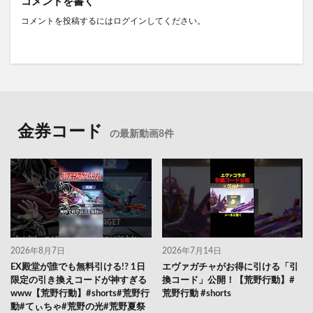
コメントを書く
コメントを投稿するには
ログイン
してください。
金券コード
の最新動画8件
2026年8月7日
2026年7月14日
EX殿堂が誰でも無料引ける!? 1日
エヴァガチャがお得に引ける「引
限定の引き換えコードが神すぎる
換コード」公開！【荒野行動】#
www【荒野行動】#shorts#荒野行
荒野行動 #shorts
動#てぃちゃ#荒野の光#荒野夏祭