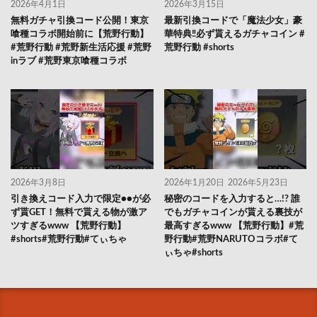
2026年4月1日
2026年3月15日
無料ガチャ引換コード公開！東京
最新引換コードで「魔法少女」豪
喰種コラボ開始前に【荒野行動】
華特典‼️必ず貰えるガチャコイン #
#荒野行動 #荒野新生活応援 #荒野
荒野行動 #shorts
inラブ #荒野東京喰種コラボ
2026年3月8日
2026年1月20日
2026年5月23日
引き換えコード入力で限定●●が必
秘密のコードを入力すると…!? 誰
ず貰GET！無料で貰える物が激ア
でもガチャコインが貰える裏技が
ツすぎるwww 【荒野行動】
最高すぎるwww 【荒野行動】#荒
#shorts#荒野行動#てぃちゃ
野行動#荒野NARUTOコラボ#て
ぃちゃ#shorts