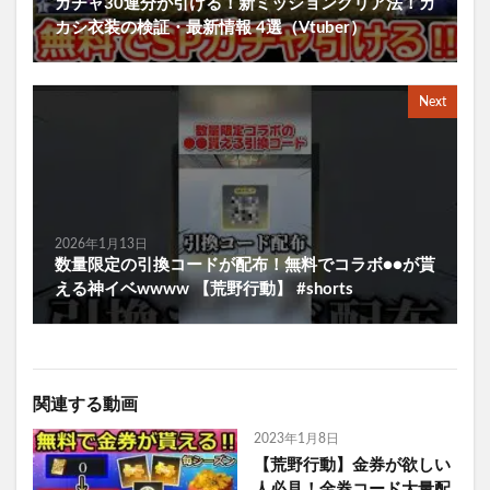
ガチャ30連分が引ける！新ミッションクリア法！カ
カシ衣装の検証・最新情報 4選（Vtuber）
Next
2026年1月13日
数量限定の引換コードが配布！無料でコラボ●●が貰
える神イベwwww 【荒野行動】 #shorts
関連する動画
2023年1月8日
【荒野行動】金券が欲しい
人必見！金券コード大量配