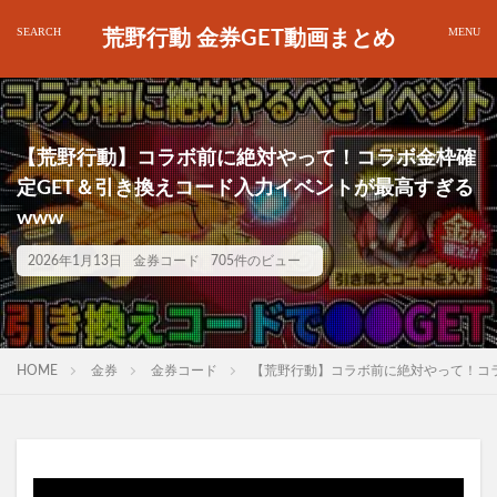
荒野行動 金券GET動画まとめ
【荒野行動】コラボ前に絶対やって！コラボ金枠確
定GET＆引き換えコード入力イベントが最高すぎる
www
2026年1月13日
金券コード
705件のビュー
HOME
金券
金券コード
【荒野行動】コラボ前に絶対やって！コラ