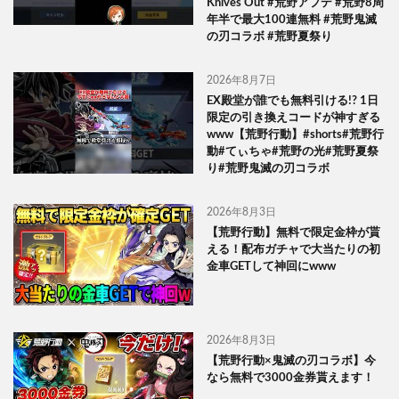
Knives Out #荒野アプデ #荒野8周
年半で最大100連無料 #荒野鬼滅
の刃コラボ #荒野夏祭り
2026年8月7日
EX殿堂が誰でも無料引ける!? 1日
限定の引き換えコードが神すぎる
www【荒野行動】#shorts#荒野行
動#てぃちゃ#荒野の光#荒野夏祭
り#荒野鬼滅の刃コラボ
2026年8月3日
【荒野行動】無料で限定金枠が貰
える！配布ガチャで大当たりの初
金車GETして神回にwww
2026年8月3日
【荒野行動×鬼滅の刃コラボ】今
なら無料で3000金券貰えます！