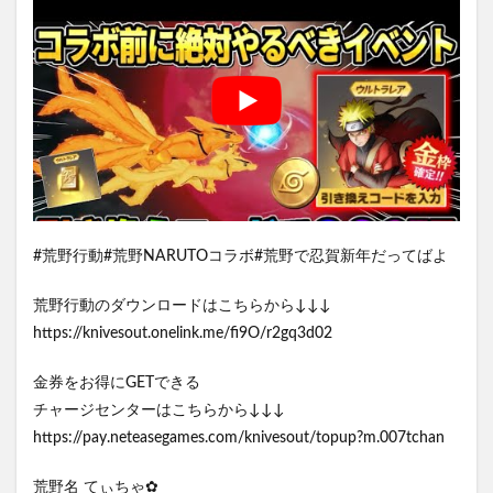
#荒野行動#荒野NARUTOコラボ#荒野で忍賀新年だってばよ
荒野行動のダウンロードはこちらから↓↓↓
https://knivesout.onelink.me/fi9O/r2gq3d02
金券をお得にGETできる
チャージセンターはこちらから↓↓↓
https://pay.neteasegames.com/knivesout/topup?m.007tchan
荒野名 てぃちゃ✿