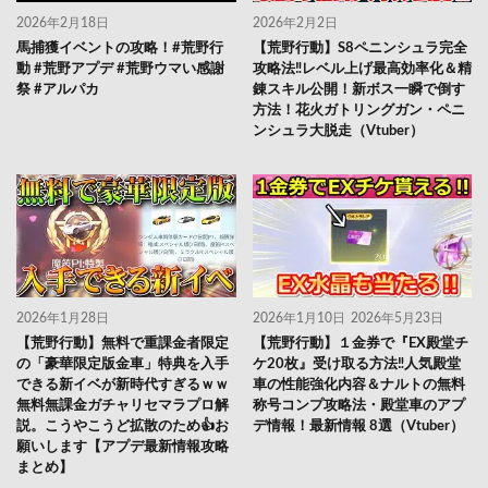
2026年2月18日
2026年2月2日
馬捕獲イベントの攻略！#荒野行
【荒野行動】S8ペニンシュラ完全
動 #荒野アプデ #荒野ウマい感謝
攻略法‼レベル上げ最高効率化＆精
祭 #アルパカ
錬スキル公開！新ボス一瞬で倒す
方法！花火ガトリングガン・ペニ
ンシュラ大脱走（Vtuber）
2026年1月28日
2026年1月10日
2026年5月23日
【荒野行動】無料で重課金者限定
【荒野行動】１金券で『EX殿堂チ
の「豪華限定版金車」特典を入手
ケ20枚』受け取る方法‼人気殿堂
できる新イベが新時代すぎるｗｗ
車の性能強化内容＆ナルトの無料
無料無課金ガチャリセマラプロ解
称号コンプ攻略法・殿堂車のアプ
説。こうやこうど拡散のため👍お
デ情報！最新情報 8選（Vtuber）
願いします【アプデ最新情報攻略
まとめ】