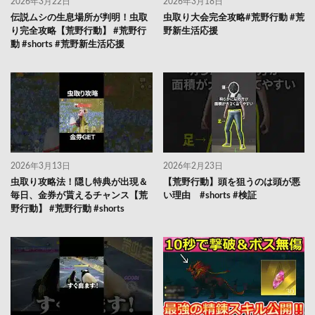
2026年3月22日
2026年3月18日
伝説ムシの生息場所が判明！虫取
虫取り大会完全攻略#荒野行動 #荒
り完全攻略【荒野行動】 #荒野行
野新生活応援
動 #shorts #荒野新生活応援
2026年3月13日
2026年2月23日
虫取り攻略法！隠し特典が出現＆
【荒野行動】頭を狙うのは頭が悪
毎日、金券が貰えるチャンス【荒
い理由 #shorts #検証
野行動】 #荒野行動 #shorts