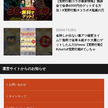
【荒野行動コラボ最新情報】無課
金で金券6000円分ゲットする方
法！#荒野行動 #コラボ #鬼滅の刃
2026年7月28日
金枠しか出ない激アツ確変タイ
ム!? 無料で金車＆銃チケ大量にゲ
ットしたんだがwww【荒野行動】
#shorts#荒野行動#てぃちゃ
運営サイトからのお知らせ
お問い合わせ
サイトマップ