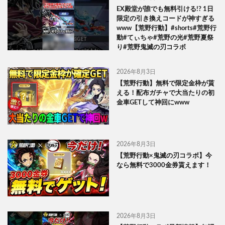
EX殿堂が誰でも無料引ける!? 1日
限定の引き換えコードが神すぎる
www【荒野行動】#shorts#荒野行
動#てぃちゃ#荒野の光#荒野夏祭
り#荒野鬼滅の刃コラボ
2026年8月3日
【荒野行動】無料で限定金枠が貰
える！配布ガチャで大当たりの初
金車GETして神回にwww
2026年8月3日
【荒野行動×鬼滅の刃コラボ】今
なら無料で3000金券貰えます！
2026年8月3日