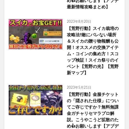
め👍お願いします【アプデ
最新情報攻略まとめ】
2023年8月20日
【荒野行動】スイカ栽培の
攻略法‼敵にバレない場所
＆スイカの贈り物報酬も公
開！オススメの交換アイテ
ム・コインの集め方！スコ
ップ検証！スイカ祭りのイ
ベント【荒野の光】【荒野
新マップ】
2023年5月21日
【荒野行動】金服チケット
の「隠された仕様」につい
てご存じですか？無料無課
金ガチャリセマラプロ解
説。こうやこうど拡散のた
め👍お願いします【アプデ