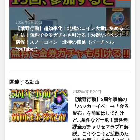
2026年3月18日
【荒野行動】超効率化！北極のコイン大量に集める
方法！無料で金券ガチャも引ける！お得なイベント
情報！スノーコイン・北極の遠足（バーチャル
YouTuber）
関連する動画
2022年10月24日
【荒野行動】5周年事前の
「ハッカーイベ」→「金券
配布」を前回はしてたけ
ど…条件など一覧！無料無
課金ガチャリセマラプロ解
説。こうやこうど拡散のた