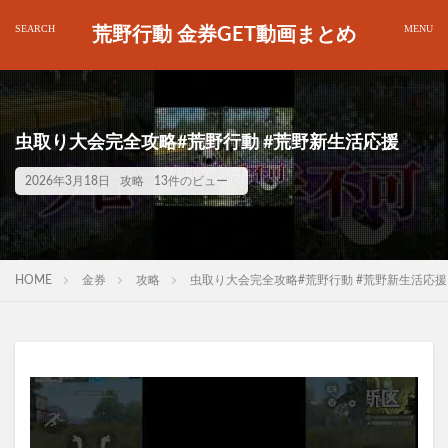
荒野行動 金券GET動画まとめ
虫取り大会完全攻略#荒野行動 #荒野新生活応援
2026年3月18日
攻略
13件のビュー
HOME
金券
攻略
虫取り大会完全攻略#荒野行動 #荒野新生活応援