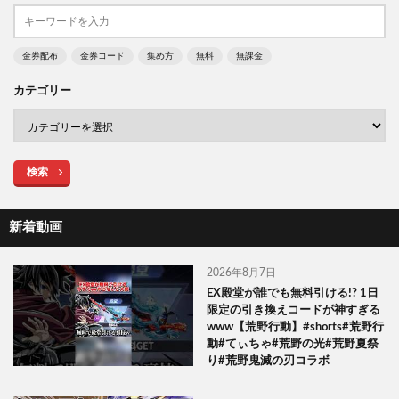
金券配布
金券コード
集め方
無料
無課金
カテゴリー
検索
新着動画
2026年8月7日
EX殿堂が誰でも無料引ける!? 1日
限定の引き換えコードが神すぎる
www【荒野行動】#shorts#荒野行
動#てぃちゃ#荒野の光#荒野夏祭
り#荒野鬼滅の刃コラボ