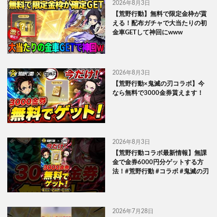
2026年8月3日
【荒野行動】無料で限定金枠が貰
える！配布ガチャで大当たりの初
金車GETして神回にwww
2026年8月3日
【荒野行動×鬼滅の刃コラボ】今
なら無料で3000金券貰えます！
2026年8月3日
【荒野行動コラボ最新情報】無課
金で金券6000円分ゲットする方
法！#荒野行動 #コラボ #鬼滅の刃
2026年7月28日