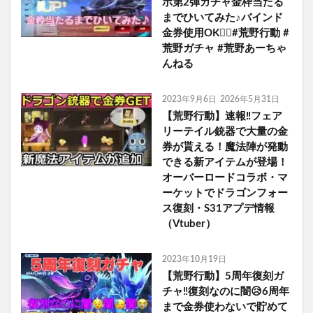
ボ第2弾ガチャ金枠当たる
までひいてみた♪バインド
金券使用OK🙆‍♀️#荒野行動 #
荒野ガチャ #荒野あーちゃ
んねる
2023年9月6日
2026年5月31日
【荒野行動】速報‼フェア
リーテイル銃器で大量の金
券が貰える！魔法陣が発動
できる新アイテムが登場！
オーバーロードコラボ・マ
ーケットでドラゴンフォー
ス復刻・S31アプデ情報
（Vtuber）
2023年10月19日
【荒野行動】5周年復刻ガ
チャ‼️復刻なのに闇😥6周年
まで金券使わないで貯めて