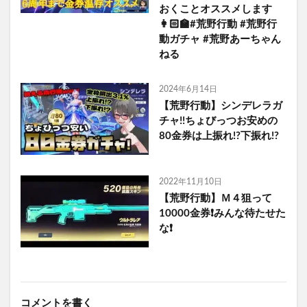
おくことオススメします
👩🏻‍🏫#荒野行動 #荒野行
動ガチャ #荒野あーちゃん
ねる
2024年6月14日
【荒野行動】シンデレラガ
チャ!!ちょびっつお安めの
80金券は上振れ!?下振れ!?
2022年11月10日
【荒野行動】Ｍ４狙って
10000金券❗️みんな待たせた
な❗️
コメントを書く