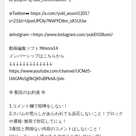
lJFjczqhR-Q?sub_confirmation=1
❄️Twitter➡️ https://x.com/yuki_asumi1201?
s=21&t=UpwUPOly7NW9D8m_oX1UUw
❄️Instgram⇒https://www.instagram.com/yuki0108umi/
動画編集ソフト:filmora14
メンバーシップはこちらから
↓↓↓↓↓↓↓↓↓↓↓↓↓
https://www.youtube.com/channel/UCNd5-
U6GMo5g0kQKfuBPk6A/join
🌸 配信のお約束 🌸
1.コメント欄で喧嘩をしない！
2.スパムや荒らしがあらわれても反応しないこと！ブロック
や通報･無視で対応してにぇ！
3.配信と関係ない内容のコメントはしないこと！