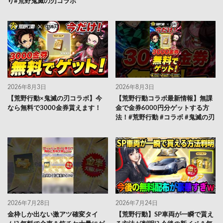
り#荒野鬼滅の刃コラボ
2026年8月3日
2026年8月3日
【荒野行動×鬼滅の刃コラボ】今
【荒野行動コラボ最新情報】無課
なら無料で3000金券貰えます！
金で金券6000円分ゲットする方
法！#荒野行動 #コラボ #鬼滅の刃
2026年7月28日
2026年7月24日
金枠しか出ない激アツ確変タイ
【荒野行動】SP車両が一瞬で貰え