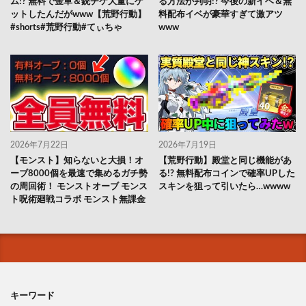
ム!? 無料で金車＆銃チケ大量にゲ
る方法が判明!? 今後の新イベ＆無
ットしたんだがwww【荒野行動】
料配布イベが豪華すぎて激アツ
#shorts#荒野行動#てぃちゃ
www
2026年7月22日
2026年7月19日
【モンスト】知らないと大損！オ
【荒野行動】殿堂と同じ機能があ
ーブ8000個を最速で集めるガチ勢
る!? 無料配布コインで確率UPした
の周回術！ モンストオーブ モンス
スキンを狙って引いたら…wwww
ト呪術廻戦コラボ モンスト無課金
キーワード