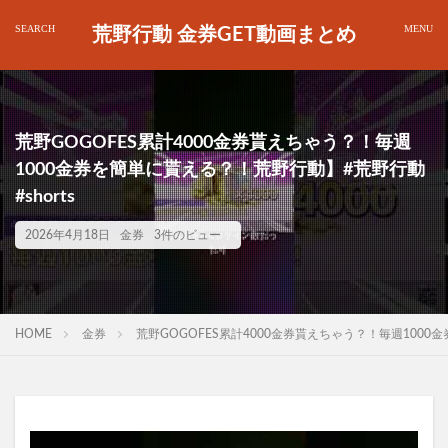
荒野行動 金券GET動画まとめ
荒野GOGOFES累計4000金券貰えちゃう？！毎週
1000金券を簡単に貰える？！荒野行動】#荒野行動
#shorts
2026年4月18日
金券
3件のビュー
HOME
金券
荒野GOGOFES累計4000金券貰えちゃう？！毎週1000金