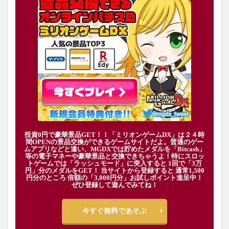
投資0円で豪華景品GET！！「ミリオンゲームDX」は２４時
間OPENの景品交換ができるゲームサイトだよ。普通のゲー
ムアプリなどと違い、MGDXでは貯めたメダルを「Bitcash」
等の電子マネーや豪華景品と交換できちゃうよ！特にスロッ
トゲームでは「ラッシュモード」に突入すると 1回で「3万
円」分のメダルをGET！ 当サイトから登録すると 通常1,500
円分のところ 倍額の「3,000円分」お試しポイント進呈中！
ぜひ登録して遊んでみてね！
今すぐ無料であそぶ