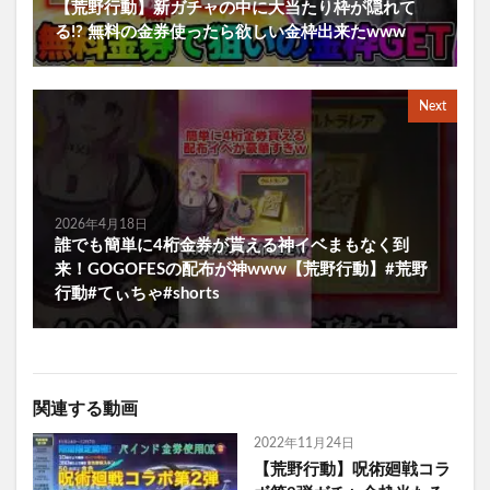
【荒野行動】新ガチャの中に大当たり枠が隠れて
る!? 無料の金券使ったら欲しい金枠出来たwww
Next
2026年4月18日
誰でも簡単に4桁金券が貰える神イベまもなく到
来！GOGOFESの配布が神www【荒野行動】#荒野
行動#てぃちゃ#shorts
関連する動画
2022年11月24日
【荒野行動】呪術廻戦コラ