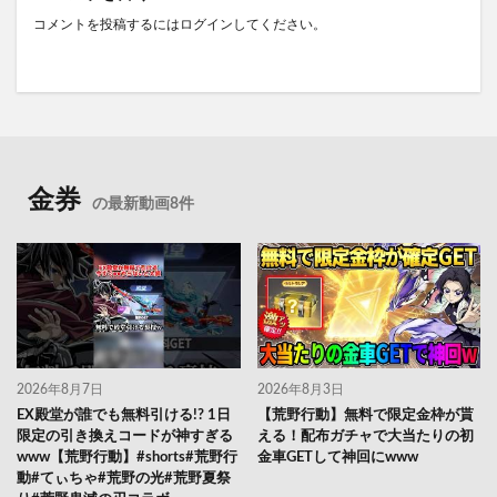
コメントを投稿するには
ログイン
してください。
金券
の最新動画8件
2026年8月7日
2026年8月3日
EX殿堂が誰でも無料引ける!? 1日
【荒野行動】無料で限定金枠が貰
限定の引き換えコードが神すぎる
える！配布ガチャで大当たりの初
www【荒野行動】#shorts#荒野行
金車GETして神回にwww
動#てぃちゃ#荒野の光#荒野夏祭