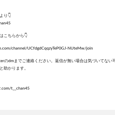
り👇
chan45
はこちらから👇
be.com/channel/UCfdgdCqqzyTeP0GJ-NUteMw/join
tterのdmまでご連絡ください。返信が無い場合は気づいてな
と助かります。
er.com/t__chan45