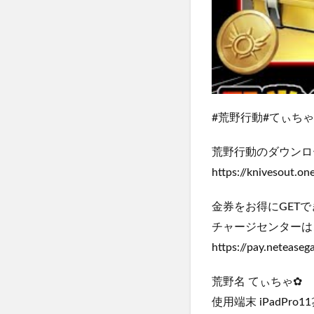
#荒野行動#てぃちゃ
荒野行動のダウンロ
https://knivesout.o
金券をお得にGETで
チャージセンターは
https://pay.neteas
荒野名 てぃちゃ✿
使用端末 iPadPro1