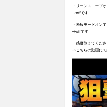
・リーンスコープオ
→offです
・瞬殺モードオンで
→offです
・感度教えてくださ
→こちらの動画にて