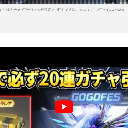
ず20連ガチャが回せる！金枠確定まで回して殿堂レベルのスキン狙ってみたwww