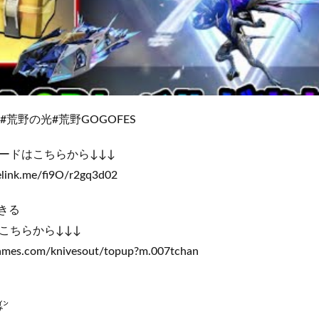
#荒野の光#荒野GOGOFES
ードはこちらから↓↓↓
nelink.me/fi9O/r2gq3d02
きる
こちらから↓↓↓
egames.com/knivesout/topup?m.007tchan
1㌅