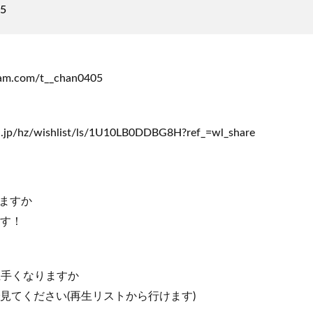
45
ram.com/t__chan0405
.jp/hz/wishlist/ls/1U10LB0DDBG8H?ref_=wl_share
ますか
ます！
上手くなりますか
で見てください(再生リストから行けます)