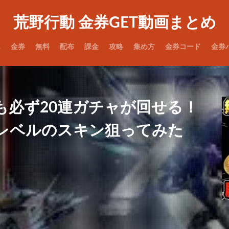
荒野行動 金券GET動画まとめ
ム
金券
無料
配布
課金
攻略
集め方
金券コード
金券
も必ず20連ガチャが回せる！
レベルのスキン狙ってみた