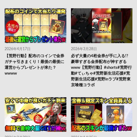
2026年4月17日
2026年3月28日
【荒野行動】配布のコインで金券
必ず大量の4桁金券が手に入る!?
ガチャ引きまくり！最後の最後に
豪華すぎる金券配布が神すぎる
運営からプレゼントが来た？
www【荒野行動】#shorts#荒野行
wwww
動#てぃちゃ#荒野新生活応援#荒
野新生活応援#荒野inラブ#荒野東
京喰種コラボ