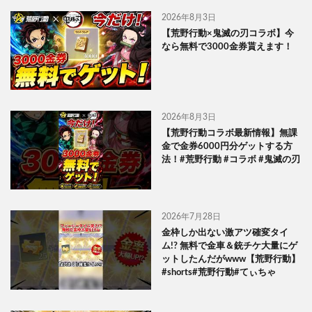
2026年8月3日
【荒野行動×鬼滅の刃コラボ】今
なら無料で3000金券貰えます！
2026年8月3日
【荒野行動コラボ最新情報】無課
金で金券6000円分ゲットする方
法！#荒野行動 #コラボ #鬼滅の刃
2026年7月28日
金枠しか出ない激アツ確変タイ
ム!? 無料で金車＆銃チケ大量にゲ
ットしたんだがwww【荒野行動】
#shorts#荒野行動#てぃちゃ