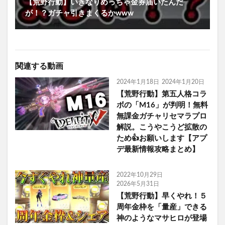
【荒野行動】いきなりめっちゃ金券届いたんだ
が！？ガチャ引きまくるかwww
関連する動画
2024年1月18日
2024年1月20日
【荒野行動】第五人格コラ
ボの「M16」が判明！無料
無課金ガチャリセマラプロ
解説。こうやこうど拡散の
ため👍お願いします【アプ
デ最新情報攻略まとめ】
2022年10月29日
2026年5月31日
【荒野行動】早くやれ！５
周年金枠を「量産」できる
神のようなマサヒロが登場