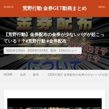
荒野行動 金券GET動画まとめ
【荒野行動】金券配布の金券が少ないバグが起こっ
ている！？#荒野行動 #金券配布
2022年1月6日
2026年5月14日
配布
13件のビュー
HOME
金券
配布
【荒野行動】金券配布の金券が少ないバグが起こ