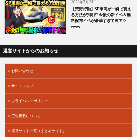
2026年7月24日
【荒野行動】SP車両が一瞬で貰え
る方法が判明!? 今後の新イベ＆無
料配布イベが豪華すぎて激アツ
www
運営サイトからのお知らせ
お問い合わせ
サイトマップ
プライバシーポリシー
広告掲載について
運営サイト一覧（まとめサイト）