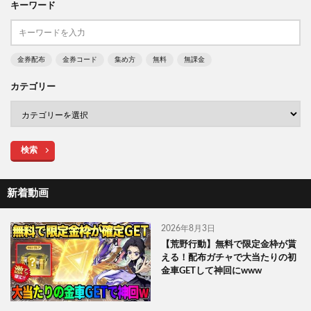
キーワード
金券配布
金券コード
集め方
無料
無課金
カテゴリー
検索
新着動画
2026年8月3日
【荒野行動】無料で限定金枠が貰
える！配布ガチャで大当たりの初
金車GETして神回にwww