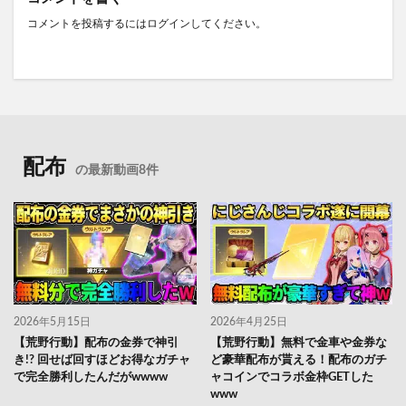
コメントを投稿するには
ログイン
してください。
配布
の最新動画8件
2026年5月15日
2026年4月25日
【荒野行動】配布の金券で神引
【荒野行動】無料で金車や金券な
き!? 回せば回すほどお得なガチャ
ど豪華配布が貰える！配布のガチ
で完全勝利したんだがwwww
ャコインでコラボ金枠GETした
www