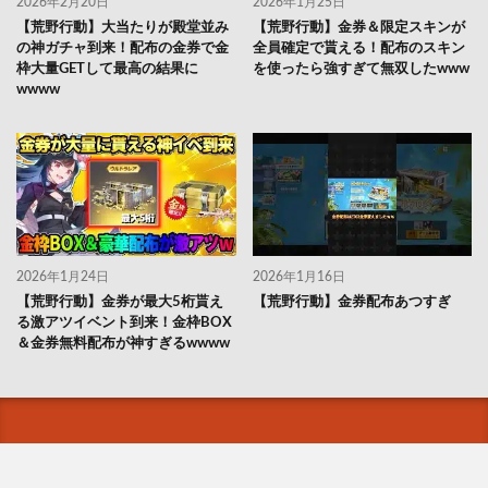
2026年2月20日
2026年1月25日
【荒野行動】大当たりが殿堂並み
【荒野行動】金券＆限定スキンが
の神ガチャ到来！配布の金券で金
全員確定で貰える！配布のスキン
枠大量GETして最高の結果に
を使ったら強すぎて無双したwww
wwww
2026年1月24日
2026年1月16日
【荒野行動】金券が最大5桁貰え
【荒野行動】金券配布あつすぎ
る激アツイベント到来！金枠BOX
＆金券無料配布が神すぎるwwww