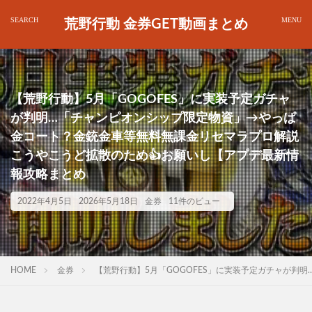
荒野行動 金券GET動画まとめ
【荒野行動】5月「GOGOFES」に実装予定ガチャ
が判明…「チャンピオンシップ限定物資」→やっぱ
金コート？金銃金車等無料無課金リセマラプロ解説
こうやこうど拡散のため👍お願いし【アプデ最新情
報攻略まとめ
2022年4月5日
2026年5月18日
金券
11件のビュー
HOME
金券
【荒野行動】5月「GOGOFES」に実装予定ガチャが判