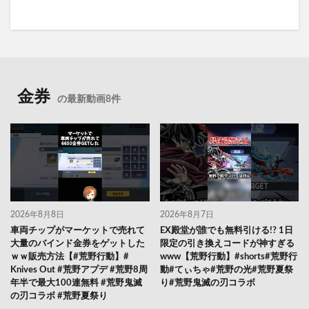
金券
の最新動画8件
2026年8月8日
2026年8月7日
車両チップがマーケットで売れて
EX殿堂が誰でも無料引ける!? 1日
大量のバインド金券をゲットした
限定の引き換えコードが神すぎる
ｗｗ販売方法【#荒野行動】#
www【荒野行動】#shorts#荒野行
Knives Out #荒野アプデ #荒野8周
動#てぃちゃ#荒野の光#荒野夏祭
年半で最大100連無料 #荒野鬼滅
り#荒野鬼滅の刃コラボ
の刃コラボ #荒野夏祭り