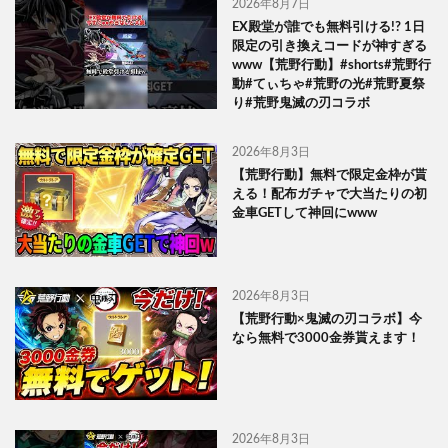
2026年8月7日
EX殿堂が誰でも無料引ける!? 1日
限定の引き換えコードが神すぎる
www【荒野行動】#shorts#荒野行
動#てぃちゃ#荒野の光#荒野夏祭
り#荒野鬼滅の刃コラボ
2026年8月3日
【荒野行動】無料で限定金枠が貰
える！配布ガチャで大当たりの初
金車GETして神回にwww
2026年8月3日
【荒野行動×鬼滅の刃コラボ】今
なら無料で3000金券貰えます！
2026年8月3日