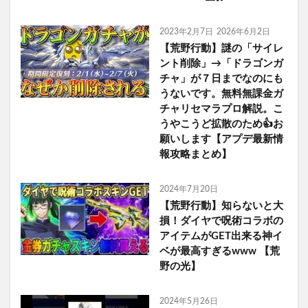
2023年2月7日
2026年6月2日
【荒野行動】謎の「サイレ
ント削除」→「ドラゴンガ
チャ」が７日までなのにも
うないです。無料無課金ガ
チャリセマラプロ解説。こ
うやこうど拡散のため👍お
願いします【アプデ最新情
報攻略まとめ】
2024年7月20日
【荒野行動】知らないと大
損！ダイヤで呪術コラボの
アイテムがGET出来る神イ
ベが最高すぎるwww 【荒
野の光】
2024年5月26日