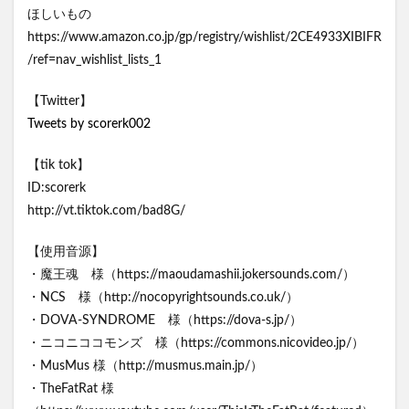
ほしいもの
https://www.amazon.co.jp/gp/registry/wishlist/2CE4933XIBIFR
/ref=nav_wishlist_lists_1
【Twitter】
Tweets by scorerk002
【tik tok】
ID:scorerk
http://vt.tiktok.com/bad8G/
【使用音源】
・魔王魂 様（https://maoudamashii.jokersounds.com/）
・NCS 様（http://nocopyrightsounds.co.uk/）
・DOVA-SYNDROME 様（https://dova-s.jp/）
・ニコニココモンズ 様（https://commons.nicovideo.jp/）
・MusMus 様（http://musmus.main.jp/）
・TheFatRat 様