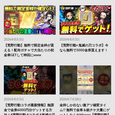
2026年8月3日
2026年8月3日
【荒野行動】無料で限定金枠が貰
【荒野行動×鬼滅の刃コラボ】今
える！配布ガチャで大当たりの初
なら無料で3000金券貰えます！
金車GETして神回にwww
2026年8月3日
2026年7月28日
【荒野行動コラボ最新情報】無課
金枠しか出ない激アツ確変タイ
金で金券6000円分ゲットする方
ム!? 無料で金車＆銃チケ大量にゲ