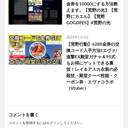
金券を10000にする方法教
えます。【荒野の光】【荒
野にカエル】【荒野
GOGOFES】#荒野の光
2025年1月3日
【荒野行動】6280金券の交
換コード入手方法‼エヴァ/
進撃EX殿堂ガチャ＆95式
もお得にゲットできる裏
技！レイ＆アスカ衣装の必
殺技・殿堂クーペ性能・ク
ーポン券・エヴァコラボ
（Vtuber）
コメントを書く
コメントを投稿するには
ログイン
してください。