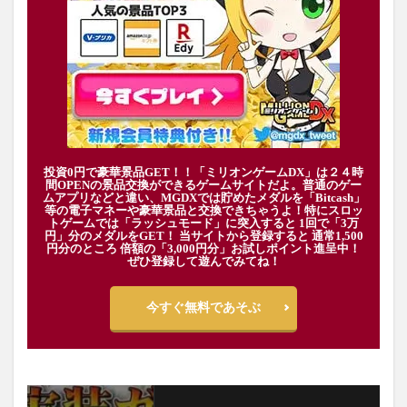
投資0円で豪華景品GET！！「ミリオンゲームDX」は２４時
間OPENの景品交換ができるゲームサイトだよ。普通のゲー
ムアプリなどと違い、MGDXでは貯めたメダルを「Bitcash」
等の電子マネーや豪華景品と交換できちゃうよ！特にスロッ
トゲームでは「ラッシュモード」に突入すると 1回で「3万
円」分のメダルをGET！ 当サイトから登録すると 通常1,500
円分のところ 倍額の「3,000円分」お試しポイント進呈中！
ぜひ登録して遊んでみてね！
今すぐ無料であそぶ