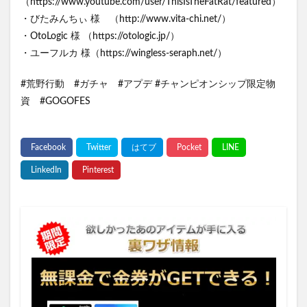
（https://www.youtube.com/user/ThisIsTheFatRat/featured）
・びたみんちぃ 様 （http://www.vita-chi.net/）
・OtoLogic 様 （https://otologic.jp/）
・ユーフルカ 様（https://wingless-seraph.net/）
#荒野行動 #ガチャ #アプデ #チャンピオンシップ限定物
資 #GOGOFES