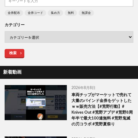
金券配布
金券コード
集め方
無料
無課金
カテゴリー
検索
新着動画
2026年8月8日
車両チップがマーケットで売れて
大量のバインド金券をゲットした
ｗｗ販売方法【#荒野行動】#
Knives Out #荒野アプデ #荒野8周
年半で最大100連無料 #荒野鬼滅
の刃コラボ #荒野夏祭り