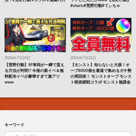
法！#荒野行動 #コラボ #鬼滅の刃
ットしたんだがwww【荒野行動】
#shorts#荒野行動#てぃちゃ
2026年7月24日
2026年7月22日
【荒野行動】SP車両が一瞬で貰え
【モンスト】知らないと大損！オ
る方法が判明!? 今後の新イベ＆無
ーブ8000個を最速で集めるガチ勢
料配布イベが豪華すぎて激アツ
の周回術！ モンストオーブ モンス
www
ト呪術廻戦コラボ モンスト無課金
キーワード