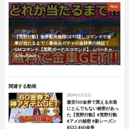
Next
2022年4月6日
【荒野行動】金券配布無限GET‼隠しコマンドで金
車が当たるまで！春休みガチャの金枠率の検証！
GMコマンド【荒野ボーナスコマンド】（バーチャ
ルYouTuber）
関連する動画
2024年1月11日
激安‼️60金券で買える衣装
にとんでもない秘密があっ
た【荒野行動】#荒野行動
#アメの秘密 #新シーズン
#S33 #60金券