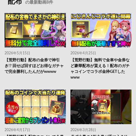
配布
の最新動画8件
2026年5月15日
2026年4月25日
【荒野行動】配布の金券で神引
【荒野行動】無料で金車や金券な
き!? 回せば回すほどお得なガチャ
ど豪華配布が貰える！配布のガチ
で完全勝利したんだがwwww
ャコインでコラボ金枠GETした
www
2026年4月17日
2026年3月28日