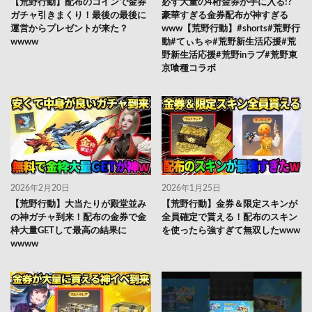
【荒野行動】配布のコインで金券
必ず大量の4桁金券が手に入る!?
ガチャ引きまくり！最後の最後に
豪華すぎる金券配布が神すぎる
運営からプレゼントが来た？
www【荒野行動】#shorts#荒野行
wwww
動#てぃちゃ#荒野新生活応援#荒
野新生活応援#荒野inラブ#荒野東
京喰種コラボ
2026年2月20日
2026年1月25日
【荒野行動】大当たりが殿堂並み
【荒野行動】金券＆限定スキンが
の神ガチャ到来！配布の金券で金
全員確定で貰える！配布のスキン
枠大量GETして最高の結果に
を使ったら強すぎて無双したwww
wwww