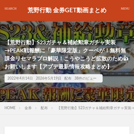
荒野行動 金券GET動画まとめ
【荒野行動】S23ガチャ＆補給勲章ガチャ実装
→PEAK戦報酬に「豪華限定版」クーペが！無料無
課金リセマラプロ解説！こうやこうど拡散のため👍
お願いします【アプデ最新情報攻略まとめ】
2022年4月14日
2026年5月19日
配布
38件のビュー
HOME
金券
配布
【荒野行動】S23ガチャ＆補給勲章ガチャ実装