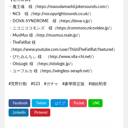
・魔王魂 様（https://maoudamashii.jokersounds.com/）
・NCS 様（http://nocopyrightsounds.co.uk/）
・DOVA-SYNDROME 様（https://dova-s.jp/）
・ニコニココモンズ 様（https://commons.nicovideo.jp/）
・MusMus 様（http://musmus.main.jp/）
・TheFatRat 様
（https://www.youtube.com/user/ThisIsTheFatRat/featured）
・びたみんちぃ 様 （http://www.vita-chi.net/）
・OtoLogic 様 （https://otologic.jp/）
・ユーフルカ 様（https://wingless-seraph.net/）
#荒野行動 #S23 #ガチャ #豪華限定版 #補給勲章