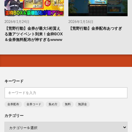
2026年1月24日
2026年1月16日
【荒野行動】金券が最大5桁貰え
【荒野行動】金券配布あつすぎ
る激アツイベント到来！金枠BOX
＆金券無料配布が神すぎるwwww
キーワード
金券配布
金券コード
集め方
無料
無課金
カテゴリー