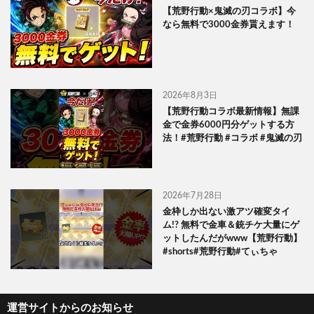
【荒野行動×鬼滅の刃コラボ】今
なら無料で3000金券貰えます！
2026年8月3日
【荒野行動コラボ最新情報】無課
金で金券6000円分ゲットする方
法！#荒野行動 #コラボ #鬼滅の刃
2026年7月28日
金枠しか出ない激アツ確変タイ
ム!? 無料で金車＆銃チケ大量にゲ
ットしたんだがwww【荒野行動】
#shorts#荒野行動#てぃちゃ
運営サイトからのお知らせ