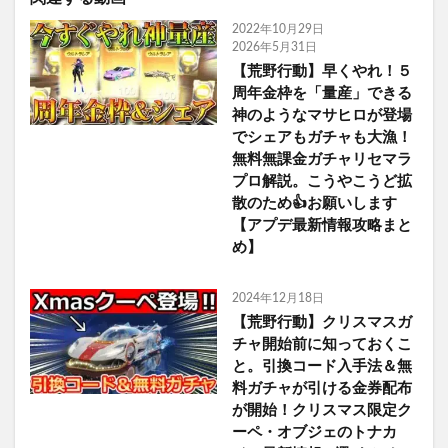
2022年10月29日
2026年5月31日
【荒野行動】早くやれ！５
周年金枠を「量産」できる
神のようなマサヒロが登場
でシェアもガチャも大漁！
無料無課金ガチャリセマラ
プロ解説。こうやこうど拡
散のため👍お願いします
【アプデ最新情報攻略まと
め】
2024年12月18日
【荒野行動】クリスマスガ
チャ開始前に知っておくこ
と。引換コード入手法＆無
料ガチャが引ける金券配布
が開始！クリスマス限定ク
ーペ・オブジェのトナカ