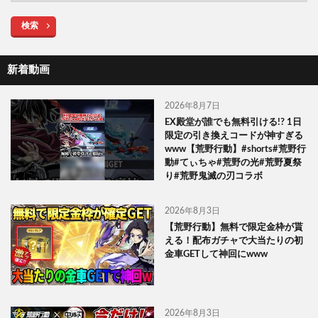
検索
新着動画
2026年8月7日
EX殿堂が誰でも無料引ける!? 1日
限定の引き換えコードが神すぎる
www【荒野行動】#shorts#荒野行
動#てぃちゃ#荒野の光#荒野夏祭
り#荒野鬼滅の刃コラボ
2026年8月3日
【荒野行動】無料で限定金枠が貰
える！配布ガチャで大当たりの初
金車GETして神回にwww
2026年8月3日