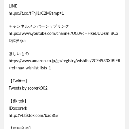
LINE
https://t.co/fFnjl1rC2M?amp=1
チャンネルメンバーシップリンク
https://www.youtube.com/channel/UC0VcHHkeUUUeznIBCo
DjlQA/join
ほしいもの
https://www.amazon.co.jp/gp/registry/wishlist/2CE4933XIBIFR
/ref=nav_wishlist_lists_1
【Twitter】
Tweets by scorerk002
【tik tok】
ID:scorerk
http://vt.tiktok.com/bad8G/
【使用音源】