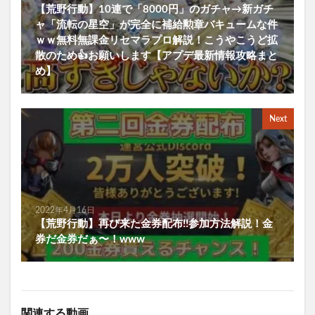
【荒野行動】10連で「8000円」のガチャ→新ガチ
ャ「流転の星空」が完全に補給勲章バキュームな件
ｗｗ無料無課金リセマラプロ解説！こうやこうど拡
散のため👍お願いします【アプデ最新情報攻略まと
め】
Next
2022年4月16日
【荒野行動】再び来た金券配布!!参加方法解説！金
券だ金券だぁ〜！www
関連する動画