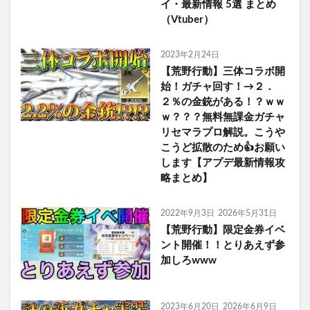
イ・最新情報 5選 まとめ
（Vtuber）
2023年2月24日
【荒野行動】三体コラボ開
始！ガチャ回す！→２．
２％の金銃がある！？ｗｗ
ｗ？？？無料無課金ガチャ
リセマラプロ解説。こうや
こうど拡散のため👍お願い
します【アプデ最新情報攻
略まとめ】
2022年9月3日
2026年5月31日
【荒野行動】限定金券イベ
ント開催！！とりあえず参
加しろwww
2023年6月20日
2026年6月9日