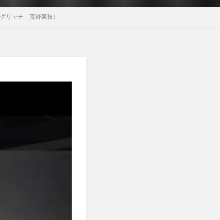
野グリッチ 荒野裏技）