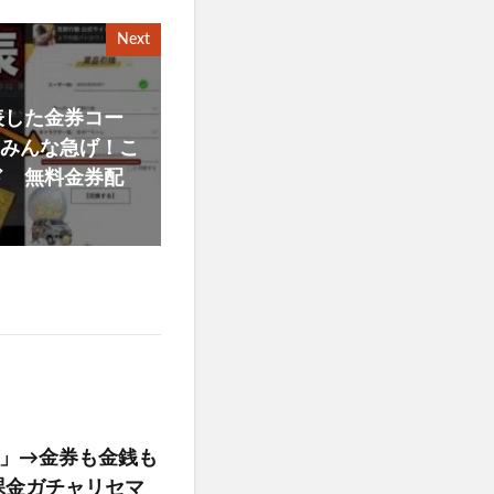
Next
表した金券コー
…みんな急げ！こ
ド 無料金券配
」→金券も金銭も
課金ガチャリセマ