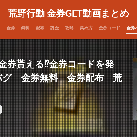
荒野行動 金券GET動画まとめ
ム
金券
無料
配布
課金
攻略
集め方
金券コード
金券
9金券貰える⁉️金券コードを発
券バグ 金券無料 金券配布 荒