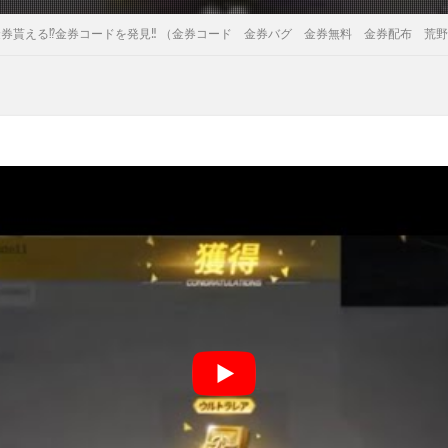
金券貰える⁉️金券コードを発見‼️ （金券コード 金券バグ 金券無料 金券配布 荒