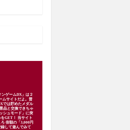
オンゲームDX」は２
ゲームサイトだよ。普
DXでは貯めたメダル
豪華景品と交換できちゃ
ッシュモード」に突
をGET！ 当サイト
ろ 倍額の「3,000円
登録して遊んでみて