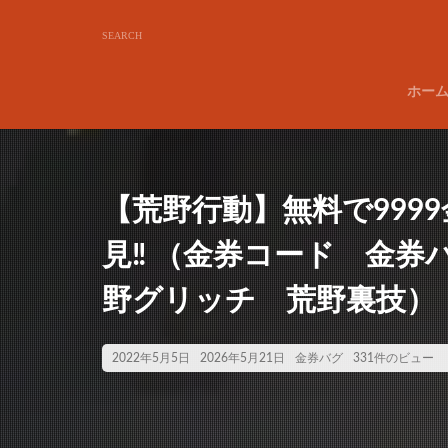
ホー
【荒野行動】無料で999
見‼️ （金券コード 金
野グリッチ 荒野裏技）
2022年5月5日
2026年5月21日
金券バグ
331件のビュー