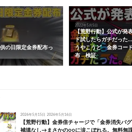
2022年5月5日
【荒野行動】公式が発
ド試したらガチだった
供の日限定金券配布っ
うやこうど 金券コー
布 検証
2026年5月15日
2026年5月16日
【荒野行動】金券倍チャージで「金券消失バグ
補填なし→まさかの○○に涙こぼれる。無料無