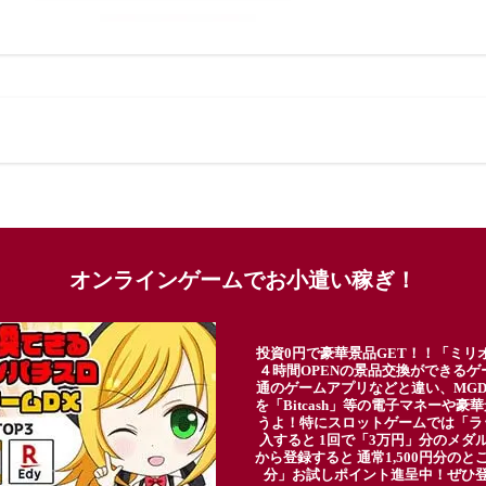
オンラインゲームでお小遣い稼ぎ！
投資0円で豪華景品GET！！「ミリ
４時間OPENの景品交換ができる
通のゲームアプリなどと違い、MG
を「Bitcash」等の電子マネーや
うよ！特にスロットゲームでは「ラ
入すると 1回で「3万円」分のメダル
から登録すると 通常1,500円分のとこ
分」お試しポイント進呈中！ぜひ