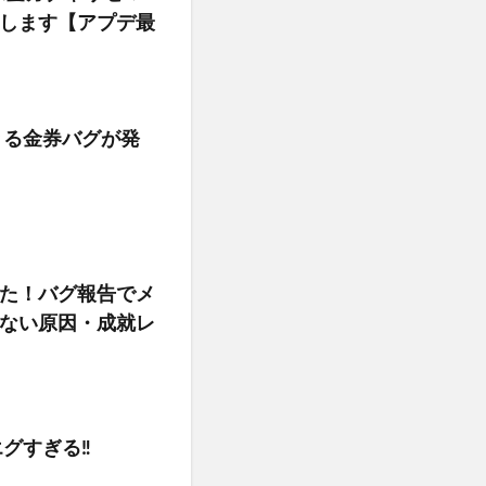
いします【アプデ最
きる金券バグが発
た！バグ報告でメ
ない原因・成就レ
グすぎる‼️