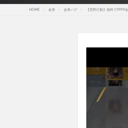
HOME
金券
金券バグ
【荒野行動】無料で9999