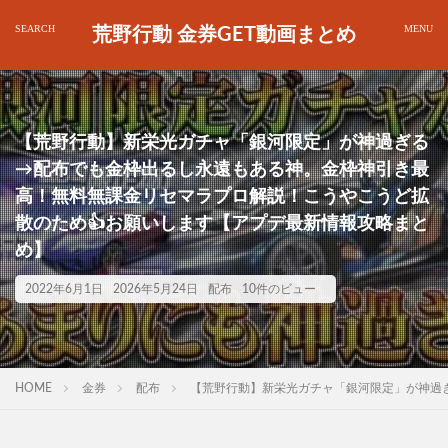
荒野行動 金券GET動画まとめ
【荒野行動】新栄光ガチャ「銀河限定」が神過ぎる
→配布でも金枠出るし永遠もある神。金枠神引き最
高！無料無課金リセマラプロ解説！こうやこうど拡
散のため👍お願いします【アプデ最新情報攻略まと
め】
2022年6月1日
2026年5月24日
配布
10件のビュー
HOME
金券
配布
【荒野行動】新栄光ガチャ「銀河限定」が神過