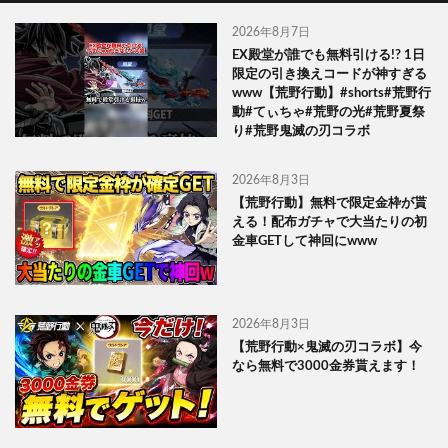
2026年8月7日
EX殿堂が誰でも無料引ける!? 1日
限定の引き換えコードが神すぎる
www【荒野行動】#shorts#荒野行
動#てぃちゃ#荒野の光#荒野夏祭
り#荒野鬼滅の刃コラボ
2026年8月3日
【荒野行動】無料で限定金枠が貰
える！配布ガチャで大当たりの初
金車GETして神回にwww
2026年8月3日
【荒野行動×鬼滅の刃コラボ】今
なら無料で3000金券貰えます！