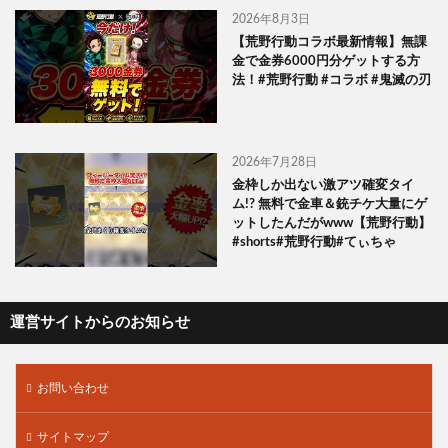
2026年8月3日
【荒野行動コラボ最新情報】無課
金で金券6000円分ゲットする方
法！#荒野行動 #コラボ #鬼滅の刃
2026年7月28日
金枠しか出ない激アツ確変タイ
ム!? 無料で金車＆銃チケ大量にゲ
ットしたんだがwww【荒野行動】
#shorts#荒野行動#てぃちゃ
運営サイトからのお知らせ
お問い合わせ
サイトマップ