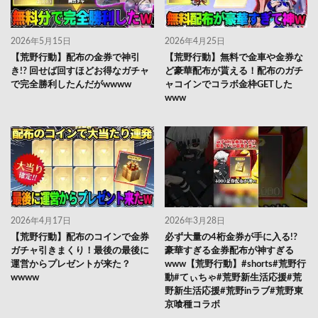
2026年5月15日
2026年4月25日
【荒野行動】配布の金券で神引
【荒野行動】無料で金車や金券な
き!? 回せば回すほどお得なガチャ
ど豪華配布が貰える！配布のガチ
で完全勝利したんだがwwww
ャコインでコラボ金枠GETした
www
2026年4月17日
2026年3月28日
【荒野行動】配布のコインで金券
必ず大量の4桁金券が手に入る!?
ガチャ引きまくり！最後の最後に
豪華すぎる金券配布が神すぎる
運営からプレゼントが来た？
www【荒野行動】#shorts#荒野行
wwww
動#てぃちゃ#荒野新生活応援#荒
野新生活応援#荒野inラブ#荒野東
京喰種コラボ