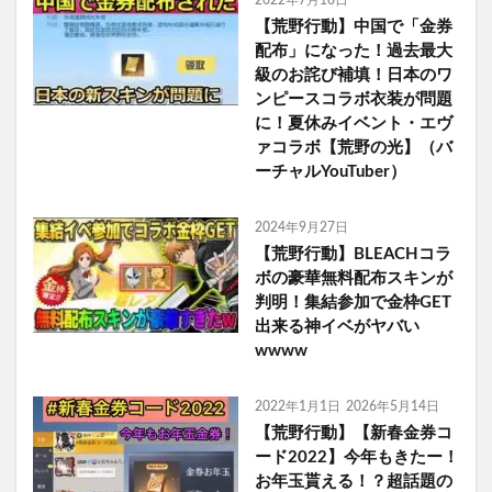
2022年7月18日
【荒野行動】中国で「金券
配布」になった！過去最大
級のお詫び補填！日本のワ
ンピースコラボ衣装が問題
に！夏休みイベント・エヴ
ァコラボ【荒野の光】（バ
ーチャルYouTuber）
2024年9月27日
【荒野行動】BLEACHコラ
ボの豪華無料配布スキンが
判明！集結参加で金枠GET
出来る神イベがヤバい
wwww
2022年1月1日
2026年5月14日
【荒野行動】【新春金券コ
ード2022】今年もきたー！
お年玉貰える！？超話題の