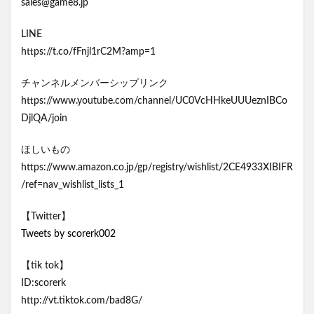
sales@game8.jp
LINE
https://t.co/fFnjl1rC2M?amp=1
チャンネルメンバーシップリンク
https://www.youtube.com/channel/UC0VcHHkeUUUeznIBCo
DjlQA/join
ほしいもの
https://www.amazon.co.jp/gp/registry/wishlist/2CE4933XIBIFR
/ref=nav_wishlist_lists_1
【Twitter】
Tweets by scorerk002
【tik tok】
ID:scorerk
http://vt.tiktok.com/bad8G/