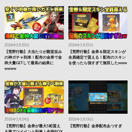
2026年2月20日
2026年1月25日
【荒野行動】大当たりが殿堂並み
【荒野行動】金券＆限定スキンが
の神ガチャ到来！配布の金券で金
全員確定で貰える！配布のスキン
枠大量GETして最高の結果に
を使ったら強すぎて無双したwww
wwww
2026年1月24日
2026年1月16日
【荒野行動】金券が最大5桁貰え
【荒野行動】金券配布あつすぎ
る激アツイベント到来！金枠BOX