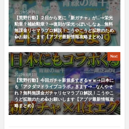
2022年5月31日
【荒野行動】２日から更に「新ガチャ」が…→栄光
勲章？補給勲章？→復刻が栄光っぽいしなぁ…無料
無課金リセマラプロ解説！こうやこうど拡散のため
👍お願いします【アプデ最新情報攻略まとめ】
Next
2022年6月1日
【荒野行動】今回ガチャ新規多すぎるｗｗ→日本に
も「アクダマドライブコラボ」きます→…なんやそ
れ？無料無課金ガチャリセマラプロ解説！こうやこ
うど拡散のため👍お願いします【アプデ最新情報攻
略まとめ】