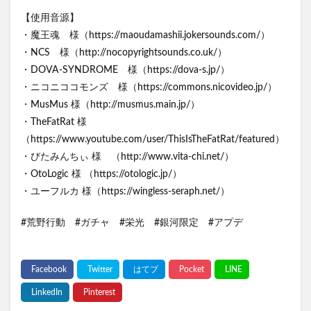
【使用音源】
・魔王魂 様（https://maoudamashii.jokersounds.com/）
・NCS 様（http://nocopyrightsounds.co.uk/）
・DOVA-SYNDROME 様（https://dova-s.jp/）
・ニコニココモンズ 様（https://commons.nicovideo.jp/）
・MusMus 様（http://musmus.main.jp/）
・TheFatRat 様
（https://www.youtube.com/user/ThisIsTheFatRat/featured）
・びたみんちぃ 様 （http://www.vita-chi.net/）
・OtoLogic 様 （https://otologic.jp/）
・ユーフルカ 様（https://wingless-seraph.net/）
#荒野行動 #ガチャ #栄光 #銀河限定 #アプデ