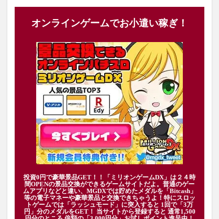
オンラインゲームでお小遣い稼ぎ！
投資0円で豪華景品GET！！「ミリオンゲームDX」は２４時
間OPENの景品交換ができるゲームサイトだよ。普通のゲー
ムアプリなどと違い、MGDXでは貯めたメダルを「Bitcash」
等の電子マネーや豪華景品と交換できちゃうよ！特にスロッ
トゲームでは「ラッシュモード」に突入すると 1回で「3万
円」分のメダルをGET！ 当サイトから登録すると 通常1,500
円分のところ 倍額の「3,000円分」お試しポイント進呈中！