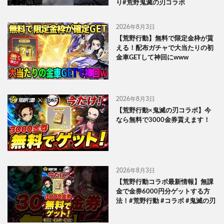
り#荒野鬼滅の刃コラボ
2026年8月3日
【荒野行動】無料で限定金枠が貰
える！配布ガチャで大当たりの初
金車GETして神回にwww
2026年8月3日
【荒野行動×鬼滅の刃コラボ】今
なら無料で3000金券貰えます！
2026年8月3日
【荒野行動コラボ最新情報】無課
金で金券6000円分ゲットする方
法！#荒野行動 #コラボ #鬼滅の刃