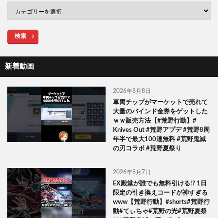
検索
新着動画
2026年8月8日
車両チップがマーケットで売れて
大量のバインド金券をゲットした
ｗｗ販売方法【#荒野行動】#
Knives Out #荒野アプデ #荒野8周
年半で最大100連無料 #荒野鬼滅
の刃コラボ #荒野夏祭り
2026年8月7日
EX殿堂が誰でも無料引ける!? 1日
限定の引き換えコードが神すぎる
www【荒野行動】#shorts#荒野行
動#てぃちゃ#荒野の光#荒野夏祭