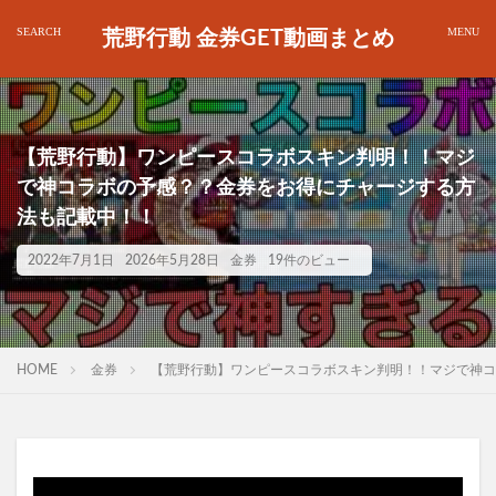
荒野行動 金券GET動画まとめ
【荒野行動】ワンピースコラボスキン判明！！マジ
で神コラボの予感？？金券をお得にチャージする方
法も記載中！！
2022年7月1日
2026年5月28日
金券
19件のビュー
HOME
金券
【荒野行動】ワンピースコラボスキン判明！！マジで神コ