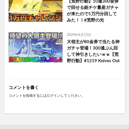
【荒野行動】10連300金券
で回せる銃チケ量産ガチャ
が来たので1万円分回して
みた！！#荒野の光
2024年6月13日
大領主が80金券で当たる神
ガチャ登場！300連ぶん回
して神引きしたいｗｗ【荒
野行動】#1219 Knives Out
コメントを書く
コメントを投稿するには
ログイン
してください。