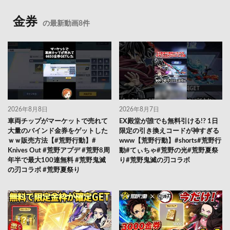
金券
の最新動画8件
2026年8月8日
2026年8月7日
車両チップがマーケットで売れて
EX殿堂が誰でも無料引ける!? 1日
大量のバインド金券をゲットした
限定の引き換えコードが神すぎる
ｗｗ販売方法【#荒野行動】#
www【荒野行動】#shorts#荒野行
Knives Out #荒野アプデ #荒野8周
動#てぃちゃ#荒野の光#荒野夏祭
年半で最大100連無料 #荒野鬼滅
り#荒野鬼滅の刃コラボ
の刃コラボ #荒野夏祭り