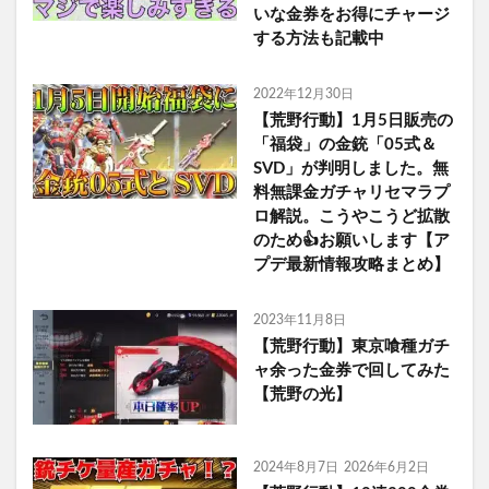
いな金券をお得にチャージ
する方法も記載中
2022年12月30日
【荒野行動】1月5日販売の
「福袋」の金銃「05式＆
SVD」が判明しました。無
料無課金ガチャリセマラプ
ロ解説。こうやこうど拡散
のため👍お願いします【ア
プデ最新情報攻略まとめ】
2023年11月8日
【荒野行動】東京喰種ガチ
ャ余った金券で回してみた
【荒野の光】
2024年8月7日
2026年6月2日