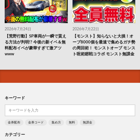
2026年7月24日
2026年7月22日
【荒野行動】SP車両が一瞬で貰え
【モンスト】知らないと大損！オ
る方法が判明!? 今後の新イベ＆無
ーブ8000個を最速で集めるガチ勢
料配布イベが豪華すぎて激アツ
の周回術！ モンストオーブ モンス
www
ト呪術廻戦コラボ モンスト無課金
キーワード
金券配布
金券コード
集め方
無料
無課金
カテゴリー