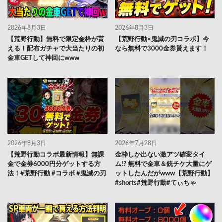
2026年8月3日
2026年8月3日
【荒野行動】無料で限定金枠が貰
【荒野行動×鬼滅の刃コラボ】今
える！配布ガチャで大当たりの初
なら無料で3000金券貰えます！
金車GETして神回にwww
2026年8月3日
2026年7月28日
【荒野行動コラボ最新情報】無課
金枠しか出ない激アツ確変タイ
金で金券6000円分ゲットする方
ム!? 無料で金車＆銃チケ大量にゲ
法！#荒野行動 #コラボ #鬼滅の刃
ットしたんだがwww【荒野行動】
#shorts#荒野行動#てぃちゃ