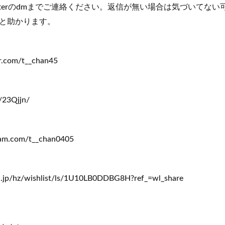
tterのdmまでご連絡ください。返信が無い場合は気づいてな
と助かります。
er.com/t__chan45
m/23Qjjn/
ram.com/t__chan0405
.jp/hz/wishlist/ls/1U10LB0DDBG8H?ref_=wl_share