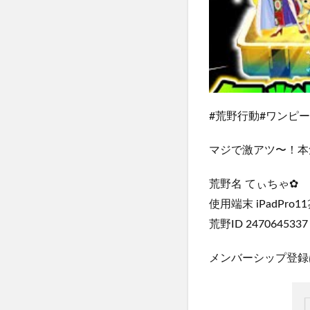
#荒野行動#ワンピー
マジで激アツ〜！本
荒野名 てぃちゃ✿
使用端末 iPadPro1
荒野ID 2470645337
メンバーシップ登録