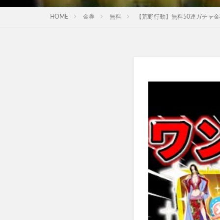
HOME
金券
無料
【荒野行動】無料50連ガチャ