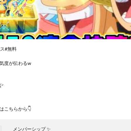
ス#無料
気度が伝わるw
1㌅
はこちらから👇
メンバーシップ ✨