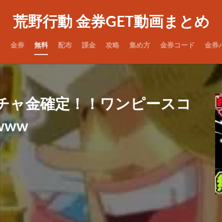
荒野行動 金券GET動画まとめ
ム
金券
無料
配布
課金
攻略
集め方
金券コード
金券
ガチャ金確定！！ワンピースコ
ww