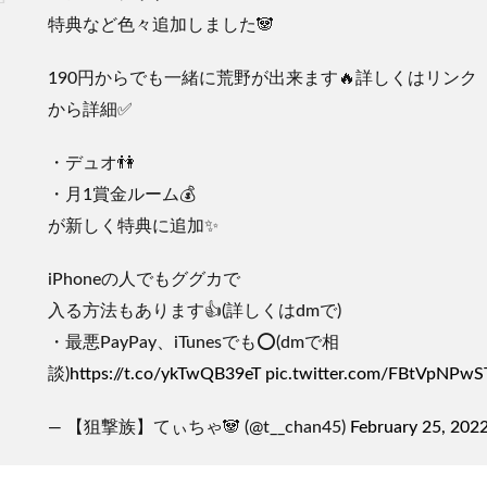
特典など色々追加しました🐼
190円からでも一緒に荒野が出来ます🔥詳しくはリンク
から詳細✅
・デュオ👫
・月1賞金ルーム💰
が新しく特典に追加✨
iPhoneの人でもググカで
入る方法もあります👍(詳しくはdmで)
・最悪PayPay、iTunesでも⭕️(dmで相
談)
https://t.co/ykTwQB39eT
pic.twitter.com/FBtVpNPwS
— 【狙撃族】てぃちゃ🐼 (@t__chan45)
February 25, 202