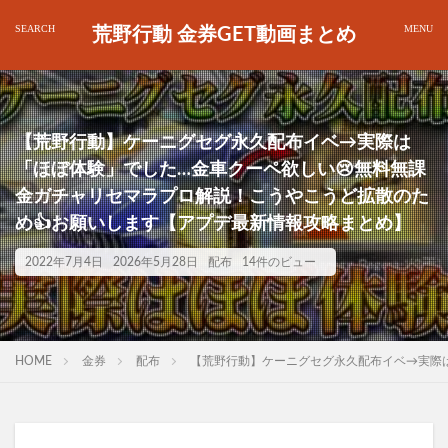
荒野行動 金券GET動画まとめ
【荒野行動】ケーニグセグ永久配布イベ→実際は
「ほぼ体験」でした…金車クーペ欲しい😢無料無課
金ガチャリセマラプロ解説！こうやこうど拡散のた
め👍お願いします【アプデ最新情報攻略まとめ】
2022年7月4日
2026年5月28日
配布
14件のビュー
HOME
金券
配布
【荒野行動】ケーニグセグ永久配布イベ→実際は