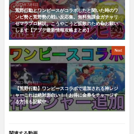
2022年7月4日
荒野行動とワンピースがコラボしたと聞いた時のワ
ンピ勢と荒野勢の戦い反応集。無料無課金ガチャリ
セマラプロ解説。こうやこうど拡散のため👍お願い
します【アプデ最新情報攻略まとめ】
Next
2022年7月4日
【荒野行動】ワンピースコラボで追加される神レジ
ャーこれは絶対面白い！！お得に金券をチャージす
る方法も記載中
関連する動画