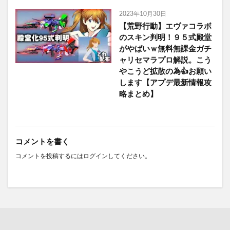
2023年10月30日
【荒野行動】エヴァコラボ
のスキン判明！９５式殿堂
がやばいｗ無料無課金ガチ
ャリセマラプロ解説。こう
やこうど拡散の為👍お願い
します【アプデ最新情報攻
略まとめ】
コメントを書く
コメントを投稿するには
ログイン
してください。