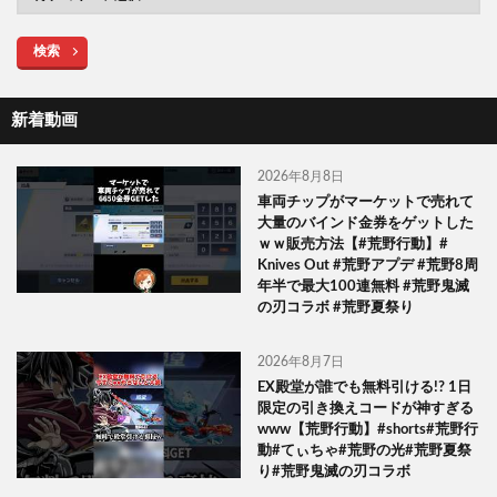
検索
新着動画
2026年8月8日
車両チップがマーケットで売れて
大量のバインド金券をゲットした
ｗｗ販売方法【#荒野行動】#
Knives Out #荒野アプデ #荒野8周
年半で最大100連無料 #荒野鬼滅
の刃コラボ #荒野夏祭り
2026年8月7日
EX殿堂が誰でも無料引ける!? 1日
限定の引き換えコードが神すぎる
www【荒野行動】#shorts#荒野行
動#てぃちゃ#荒野の光#荒野夏祭
り#荒野鬼滅の刃コラボ