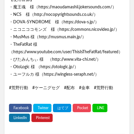
・魔王魂 様（https://maoudamashii.jokersounds.com/）
・NCS 様（http://nocopyrightsounds.co.uk/）
・DOVA-SYNDROME 様（https://dova-s.jp/）
・ニコニココモンズ 様（https://commons.nicovideo.jp/）
・MusMus 様（http://musmus.main.jp/）
・TheFatRat 様
（https://www.youtube.com/user/ThisIsTheFatRat/featured）
・びたみんちぃ 様 （http://www.vita-chi.net/）
・OtoLogic 様 （https://otologic.jp/）
・ユーフルカ 様（https://wingless-seraph.net/）
#荒野行動 #ケーニグセグ #配布 #金車 #荒野行動