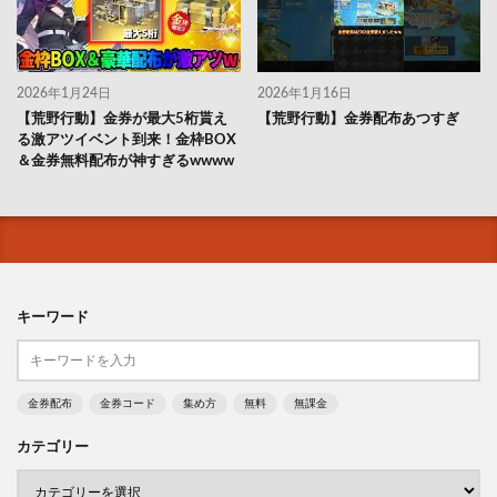
2026年1月24日
2026年1月16日
【荒野行動】金券が最大5桁貰え
【荒野行動】金券配布あつすぎ
る激アツイベント到来！金枠BOX
＆金券無料配布が神すぎるwwww
キーワード
金券配布
金券コード
集め方
無料
無課金
カテゴリー