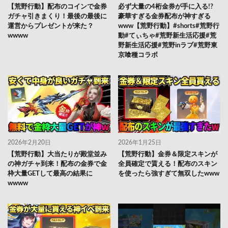
【荒野行動】配布のコインで金券
必ず大量の4桁金券が手に入る!?
ガチャ引きまくり！最後の最後に
豪華すぎる金券配布が神すぎる
運営からプレゼントが来た？
www【荒野行動】#shorts#荒野行
wwww
動#てぃちゃ#荒野新生活応援#荒
野新生活応援#荒野inラブ#荒野東
京喰種コラボ
2026年2月20日
2026年1月25日
【荒野行動】大当たりが殿堂並み
【荒野行動】金券＆限定スキンが
の神ガチャ到来！配布の金券で金
全員確定で貰える！配布のスキン
枠大量GETして最高の結果に
を使ったら強すぎて無双したwww
wwww