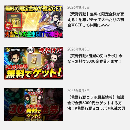
2026年8月3日
【荒野行動】無料で限定金枠が貰
える！配布ガチャで大当たりの初
金車GETして神回にwww
2026年8月3日
【荒野行動×鬼滅の刃コラボ】今
なら無料で3000金券貰えます！
2026年8月3日
【荒野行動コラボ最新情報】無課
金で金券6000円分ゲットする方
法！#荒野行動 #コラボ #鬼滅の刃