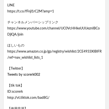
LINE
https://t.co/fFnjl1rC2M?amp=1
チャンネルメンバーシップリンク
https://www.youtube.com/channel/UC0VcHHkeUUUeznIBCo
DjlQA/join
ほしいもの
https://www.amazon.co.jp/gp/registry/wishlist/2CE4933XIBIFR
/ref=nav_wishlist_lists_1
【Twitter】
Tweets by scorerk002
【tik tok】
ID:scorerk
http://vt.tiktok.com/bad8G/
【使用音源】