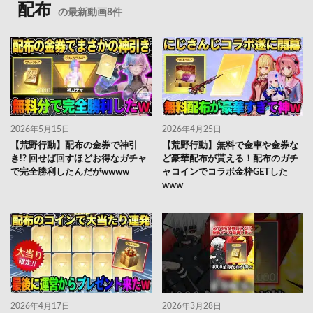
配布
の最新動画8件
2026年5月15日
2026年4月25日
【荒野行動】配布の金券で神引
【荒野行動】無料で金車や金券な
き!? 回せば回すほどお得なガチャ
ど豪華配布が貰える！配布のガチ
で完全勝利したんだがwwww
ャコインでコラボ金枠GETした
www
2026年4月17日
2026年3月28日