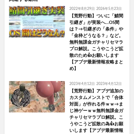
2022年8月29日
2026年5月23日
【荒野行動】ついに「鯖間
引継ぎ」が実装へ…OS間
は？→引継ぎの「条件」や
「金枠どうなる？」など。
無料無課金ガチャリセマラ
プロ解説。こうやこうど拡
散のため👍お願いします
【アプデ最新情報攻略まと
め】
2023年4月12日
2023年4月12日
【荒野行動】アプデ追加の
カスタムメンストで「合体
対面」が作れる件ｗｗ→ま
じ神ゲーｗｗ無料無課金ガ
チャリセマラプロ解説。こ
うやこうど拡散の為👍お願
いします【アプデ最新情報