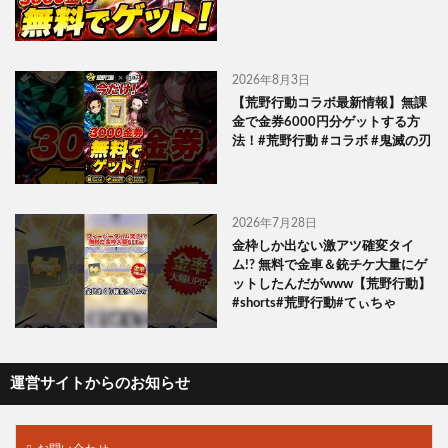
2026年8月3日
【荒野行動コラボ最新情報】無課
金で金券6000円分ゲットする方
法！#荒野行動 #コラボ #鬼滅の刃
2026年7月28日
金枠しか出ない激アツ確変タイ
ム!? 無料で金車＆銃チケ大量にゲ
ットしたんだがwww【荒野行動】
#shorts#荒野行動#てぃちゃ
運営サイトからのお知らせ