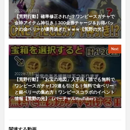
2022年7月13日
【荒野行動】確率修正された？ワンピースガチャで
金枠アイテム神引き！300金券チャージ＆お得パッ
クの金ベリーが優秀過ぎたｗｗｗ【荒野の光】
Next
2022年7月13日
【荒野行動】「お宝の地図」入手法！誰でも無料で
ワンピースガチャ120連も引ける！無料で金ベリー
と銀ベリーの集め方！ワンピースコラボのイベント
情報【荒野の光】（バーチャルYouTuber）
関連する動画