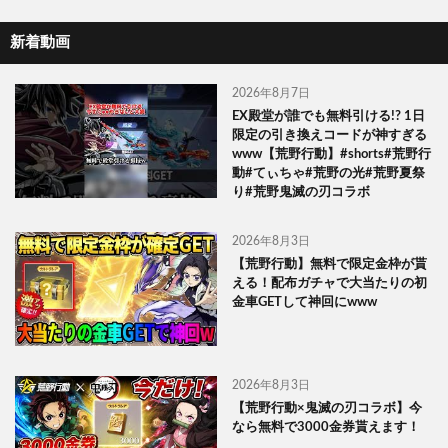
新着動画
2026年8月7日
EX殿堂が誰でも無料引ける!? 1日
限定の引き換えコードが神すぎる
www【荒野行動】#shorts#荒野行
動#てぃちゃ#荒野の光#荒野夏祭
り#荒野鬼滅の刃コラボ
2026年8月3日
【荒野行動】無料で限定金枠が貰
える！配布ガチャで大当たりの初
金車GETして神回にwww
2026年8月3日
【荒野行動×鬼滅の刃コラボ】今
なら無料で3000金券貰えます！