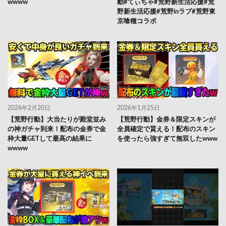
wwww
動#てぃちゃ#荒野新生活応援#荒
野新生活応援#荒野inラブ#荒野東
京喰種コラボ
2026年2月20日
2026年1月25日
【荒野行動】大当たりが殿堂並み
【荒野行動】金券＆限定スキンが
の神ガチャ到来！配布の金券で金
全員確定で貰える！配布のスキン
枠大量GETして最高の結果に
を使ったら強すぎて無双したwww
wwww