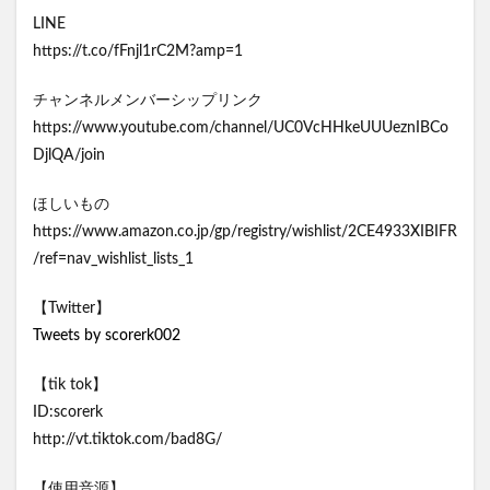
LINE
https://t.co/fFnjl1rC2M?amp=1
チャンネルメンバーシップリンク
https://www.youtube.com/channel/UC0VcHHkeUUUeznIBCo
DjlQA/join
ほしいもの
https://www.amazon.co.jp/gp/registry/wishlist/2CE4933XIBIFR
/ref=nav_wishlist_lists_1
【Twitter】
Tweets by scorerk002
【tik tok】
ID:scorerk
http://vt.tiktok.com/bad8G/
【使用音源】