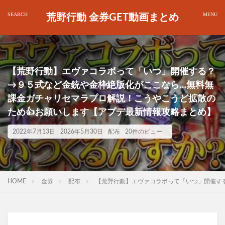
荒野行動 金券GET動画まとめ
【荒野行動】エヴァコラボって「いつ」開催する？
→９５式など金銃や金枠絶版化がここなら…無料無
課金ガチャリセマラプロ解説！こうやこうど拡散の
ため👍お願いします【アプデ最新情報攻略まとめ】
2022年7月13日
2026年5月30日
配布
20件のビュー
HOME
金券
配布
【荒野行動】エヴァコラボって「いつ」開催す