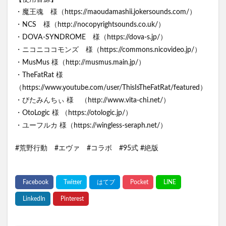
・魔王魂 様（https://maoudamashii.jokersounds.com/）
・NCS 様（http://nocopyrightsounds.co.uk/）
・DOVA-SYNDROME 様（https://dova-s.jp/）
・ニコニココモンズ 様（https://commons.nicovideo.jp/）
・MusMus 様（http://musmus.main.jp/）
・TheFatRat 様
（https://www.youtube.com/user/ThisIsTheFatRat/featured）
・びたみんちぃ 様 （http://www.vita-chi.net/）
・OtoLogic 様 （https://otologic.jp/）
・ユーフルカ 様（https://wingless-seraph.net/）
#荒野行動 #エヴァ #コラボ #95式 #絶版