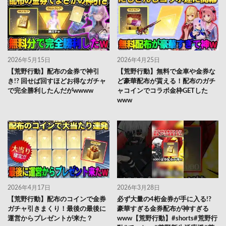
2026年5月15日
2026年4月25日
【荒野行動】配布の金券で神引
【荒野行動】無料で金車や金券な
き!? 回せば回すほどお得なガチャ
ど豪華配布が貰える！配布のガチ
で完全勝利したんだがwwww
ャコインでコラボ金枠GETした
www
2026年4月17日
2026年3月28日
【荒野行動】配布のコインで金券
必ず大量の4桁金券が手に入る!?
ガチャ引きまくり！最後の最後に
豪華すぎる金券配布が神すぎる
運営からプレゼントが来た？
www【荒野行動】#shorts#荒野行