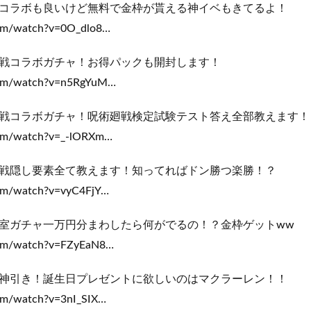
コラボも良いけど無料で金枠が貰える神イベもきてるよ！
com/watch?v=0O_dlo8…
戦コラボガチャ！お得パックも開封します！
.com/watch?v=n5RgYuM…
戦コラボガチャ！呪術廻戦検定試験テスト答え全部教えます！
com/watch?v=_-lORXm…
戦隠し要素全て教えます！知ってればドン勝つ楽勝！？
com/watch?v=vyC4FjY…
室ガチャ一万円分まわしたら何がでるの！？金枠ゲットww
.com/watch?v=FZyEaN8…
神引き！誕生日プレゼントに欲しいのはマクラーレン！！
com/watch?v=3nI_SIX…