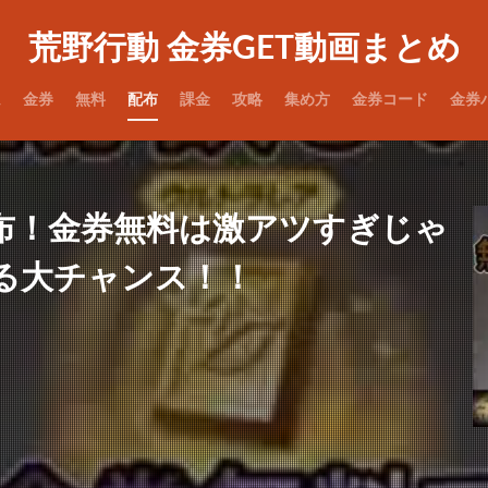
荒野行動 金券GET動画まとめ
ム
金券
無料
配布
課金
攻略
集め方
金券コード
金券
布！金券無料は激アツすぎじゃ
る大チャンス！！