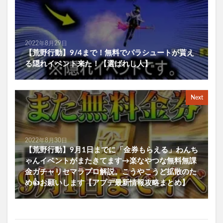
2022年8月29日
【荒野行動】9/4まで！無料でパラシュートが貰え
る隠れイベント来た！【選ばれし人】
Next
2022年8月30日
【荒野行動】9月1日までに「金券もらえる」わんち
ゃんイベントがまたきてます→楽なやつな無料無課
金ガチャリセマラプロ解説。こうやこうど拡散のた
め👍お願いします【アプデ最新情報攻略まとめ】