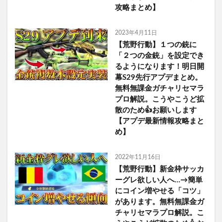
攻略まとめ】
2023年4月11日
【荒野行動】１つの銃に
「２つの金銃」を設定でき
るようになります！明日開
幕S29先行アプデまとめ。
無料無課金ガチャリセマラ
プロ解説。こうやこうど拡
散のため👍お願いします
【アプデ最新情報攻略まと
め】
2022年11月16日
【荒野行動】新金枠サッカ
ーグレ欲しい人へ…→簡単
にコイン増やせる「コツ」
があります。無料無課金ガ
チャリセマラプロ解説。こ