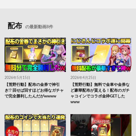
配布
の最新動画8件
2026年5月15日
2026年4月25日
【荒野行動】配布の金券で神引
【荒野行動】無料で金車や金券な
き!? 回せば回すほどお得なガチャ
ど豪華配布が貰える！配布のガチ
で完全勝利したんだがwwww
ャコインでコラボ金枠GETした
www