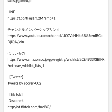
sales@game8.jp
LINE
https://t.co/fFnjl1rC2M?amp=1
チャンネルメンバーシップリンク
https://www.youtube.com/channel/UC0VcHHkeUUUeznIBCo
DjlQA/join
ほしいもの
https://www.amazon.co.jp/gp/registry/wishlist/2CE4933XIBIFR
/ref=nav_wishlist_lists_1
【Twitter】
Tweets by scorerk002
【tik tok】
ID:scorerk
http://vt.tiktok.com/bad8G/