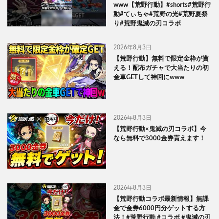
www【荒野行動】#shorts#荒野行
動#てぃちゃ#荒野の光#荒野夏祭
り#荒野鬼滅の刃コラボ
2026年8月3日
【荒野行動】無料で限定金枠が貰
える！配布ガチャで大当たりの初
金車GETして神回にwww
2026年8月3日
【荒野行動×鬼滅の刃コラボ】今
なら無料で3000金券貰えます！
2026年8月3日
【荒野行動コラボ最新情報】無課
金で金券6000円分ゲットする方
法！#荒野行動 #コラボ #鬼滅の刃