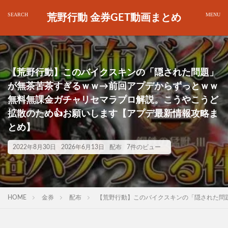
荒野行動 金券GET動画まとめ
【荒野行動】このバイクスキンの「隠された問題」
が無茶苦茶すぎるｗｗ→前回アプデからずっとｗｗ
無料無課金ガチャリセマラプロ解説。こうやこうど
拡散のため👍お願いします【アプデ最新情報攻略ま
とめ】
2022年8月30日
2026年6月13日
配布
7件のビュー
HOME
金券
配布
【荒野行動】このバイクスキンの「隠された問