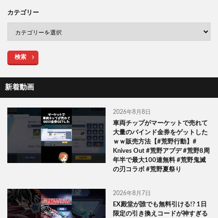
カテゴリー
検索
新着動画
2026年8月8日
車両チップがマーケットで売れて
大量のバインド金券をゲットした
ｗｗ販売方法【#荒野行動】#
Knives Out #荒野アプデ #荒野8周
年半で最大100連無料 #荒野鬼滅
の刃コラボ #荒野夏祭り
2026年8月7日
EX殿堂が誰でも無料引ける!? 1日
限定の引き換えコードが神すぎる