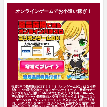
オンラインゲームでお小遣い稼ぎ！
投資0円で豪華景品GET！！「ミリオンゲームDX」は２４時
間OPENの景品交換ができるゲームサイトだよ。普通のゲー
ムアプリなどと違い、MGDXでは貯めたメダルを「Bitcash」
等の電子マネーや豪華景品と交換できちゃうよ！特にスロッ
トゲームでは「ラッシュモード」に突入すると 1回で「3万
円」分のメダルをGET！ 当サイトから登録すると 通常1,500
円分のところ 倍額の「3,000円分」お試しポイント進呈中！