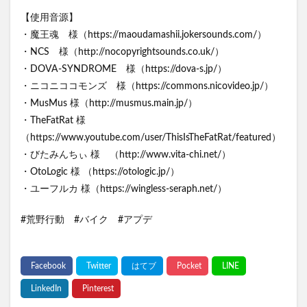
【使用音源】
・魔王魂 様（https://maoudamashii.jokersounds.com/）
・NCS 様（http://nocopyrightsounds.co.uk/）
・DOVA-SYNDROME 様（https://dova-s.jp/）
・ニコニココモンズ 様（https://commons.nicovideo.jp/）
・MusMus 様（http://musmus.main.jp/）
・TheFatRat 様
（https://www.youtube.com/user/ThisIsTheFatRat/featured）
・びたみんちぃ 様 （http://www.vita-chi.net/）
・OtoLogic 様 （https://otologic.jp/）
・ユーフルカ 様（https://wingless-seraph.net/）
#荒野行動 #バイク #アプデ