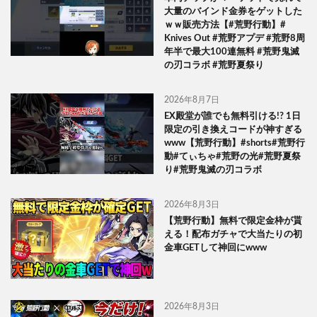
大量のバインド金券をゲットした
ｗｗ販売方法【#荒野行動】#
Knives Out #荒野アプデ #荒野8周
年半で最大100連無料 #荒野鬼滅
の刃コラボ #荒野夏祭り
2026年8月7日
EX殿堂が誰でも無料引ける!? 1日
限定の引き換えコードが神すぎる
www【荒野行動】#shorts#荒野行
動#てぃちゃ#荒野の光#荒野夏祭
り#荒野鬼滅の刃コラボ
2026年8月3日
【荒野行動】無料で限定金枠が貰
える！配布ガチャで大当たりの初
金車GETして神回にwww
2026年8月3日