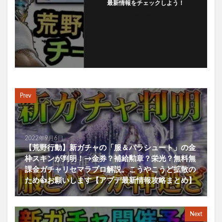
最新情報をチェックしよう！
フォローする
Prev
2022年9月6日
【荒野行動】新ガチャの「服＆パラシュート」の金
枠スキンが判明！→金券？補給勲章？栄光？無料無
課金ガチャリセマラプロ解説。こうやこうど拡散の
ため👍お願いします【アプデ最新情報攻略まとめ】
Next