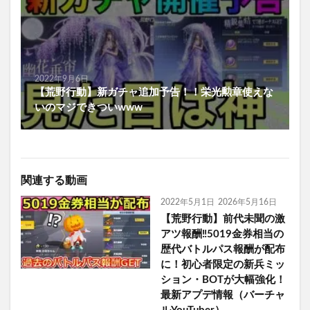
2022年9月6日
【荒野行動】新ガチャ追加予告！！栄光勲章使えな
いのマジできついwww
関連する動画
2022年5月1日
2026年5月16日
【荒野行動】前代未聞の激
アツ報酬‼5019金券相当の
歴代バトルパス報酬が配布
に！初心者限定の新兵ミッ
ション・BOTが大幅強化！
最新アプデ情報（バーチャ