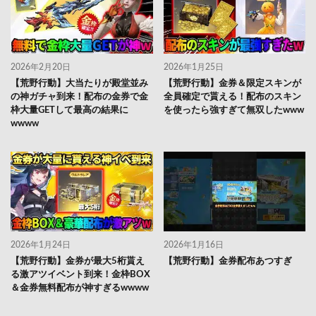
2026年2月20日
2026年1月25日
【荒野行動】大当たりが殿堂並み
【荒野行動】金券＆限定スキンが
の神ガチャ到来！配布の金券で金
全員確定で貰える！配布のスキン
枠大量GETして最高の結果に
を使ったら強すぎて無双したwww
wwww
2026年1月24日
2026年1月16日
【荒野行動】金券が最大5桁貰え
【荒野行動】金券配布あつすぎ
る激アツイベント到来！金枠BOX
＆金券無料配布が神すぎるwwww