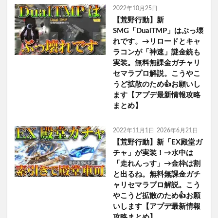
2022年10月25日
【荒野行動】新
SMG「DualTMP」はぶっ壊
れです。→リロードとキャ
ラコンが「神速」謎金銃も
実装。無料無課金ガチャリ
セマラプロ解説。こうやこ
うど拡散のため👍お願いし
ます【アプデ最新情報攻略
まとめ】
2022年11月1日
2026年6月21日
【荒野行動】新「EX殿堂ガ
チャ」が実装！→水中は
「走れんっす」→金枠は割
と出るね。無料無課金ガチ
ャリセマラプロ解説。こう
やこうど拡散のため👍お願
いします【アプデ最新情報
攻略まとめ】