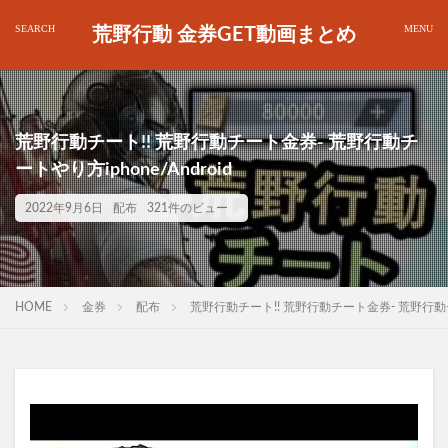
荒野行動 金券GET動画まとめ
荒野行動チート!! 荒野行動チート金券- 荒野行動チ
ートやり方iphone/Android
2022年9月6日
配布
321件のビュー
HOME
金券
配布
荒野行動チート!! 荒野行動チート金券- 荒野行動チート