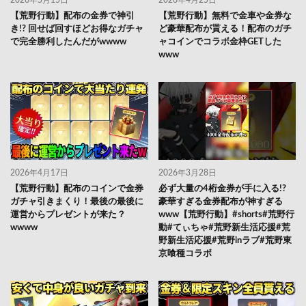
2026年5月15日
2026年4月25日
【荒野行動】配布の金券で神引
【荒野行動】無料で金車や金券な
き!? 回せば回すほどお得なガチャ
ど豪華配布が貰える！配布のガチ
で完全勝利したんだがwwww
ャコインでコラボ金枠GETした
www
2026年4月17日
2026年3月28日
【荒野行動】配布のコインで金券
必ず大量の4桁金券が手に入る!?
ガチャ引きまくり！最後の最後に
豪華すぎる金券配布が神すぎる
運営からプレゼントが来た？
www【荒野行動】#shorts#荒野行
wwww
動#てぃちゃ#荒野新生活応援#荒
野新生活応援#荒野inラブ#荒野東
京喰種コラボ